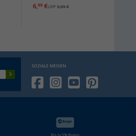
6,
€
2,
99
50
UVP
9,99 €
SOZIALE MEDIEN
Bis zu 5% Bonus