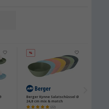
%
%
Ø
Berger Kynne Salatschüssel Ø
Berge
24,8 cm mix & match
cm mi
(22)