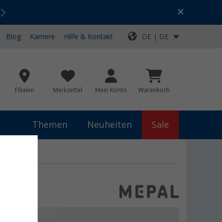
Urlaubs-SALE:
Top-Deals für dein Abenteuer!
Blog
Karriere
Hilfe & Kontakt
DE | DE
Filialen
Merkzettel
Mein Konto
Warenkorb
Themen
Neuheiten
Sale
€