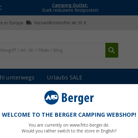
Camping Outlet:
Stark reduzierte Restposten!
e in Europa
Versandkostenfrei ab 50 €
hl unterwegs
Urlaubs SALE
hirr
Schüsseln & Schalen
Mepal Mio Kinderschale
oise
WELCOME TO THE BERGER CAMPING WEBSHOP!
You are currently on www.fritz-berger.de.
Would you rather switch to the store in English?
UVP
5,99 