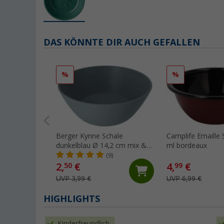
DAS KÖNNTE DIR AUCH GEFALLEN
%
%
Berger Kynne Schale
Camplife Emaille 
dunkelblau Ø 14,2 cm mix &
ml bordeaux
match
(9)
2,
€
4,
€
50
99
UVP 3,99 €
UVP 6,99 €
HIGHLIGHTS
Kinderfreundlich