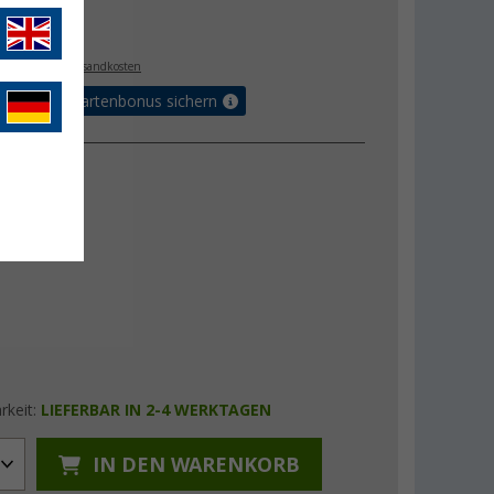
€
. MwSt.,
zzgl. Versandkosten
5% Vorteilskartenbonus sichern
rkeit:
LIEFERBAR IN 2-4 WERKTAGEN
IN DEN WARENKORB