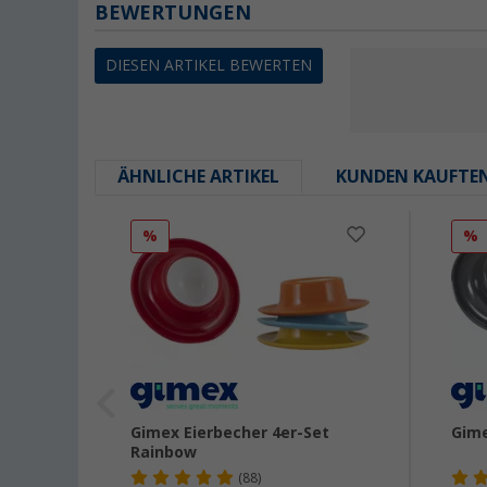
BEWERTUNGEN
DIESEN ARTIKEL BEWERTEN
ÄHNLICHE ARTIKEL
KUNDEN KAUFTE
%
%
n
Gimex Eierbecher 4er-Set
Gime
 4-tlg.
Rainbow
irr-
(88)