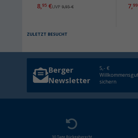
8,
€
7,
95
99
UVP
9,95 €
ZULETZT BESUCHT
5,- €
Berger
Willkommensgut
Newsletter
sichern
30 Tage Rückgaberecht