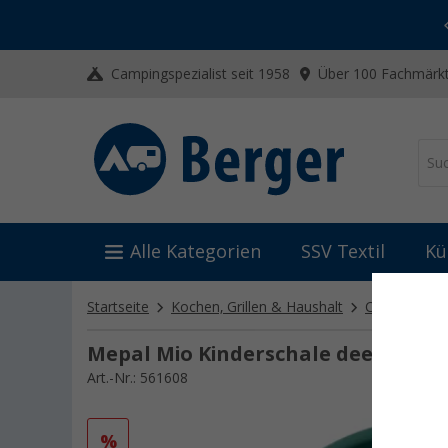
-20% auf Kleidung und Schuhe
Mit dem Aktionscode
20SSV
Campingspezialist seit 1958
Über 100 Fachmärkt
Alle Kategorien
SSV Textil
Kü
Startseite
Kochen, Grillen & Haushalt
Campinggesc
Mepal Mio Kinderschale deep turqu
Art.-Nr.: 561608
%