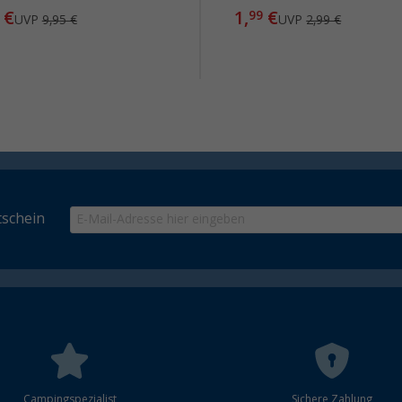
€
1,
€
99
UVP
9,95 €
UVP
2,99 €
schein
Campingspezialist
Sichere Zahlung