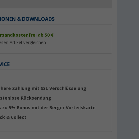
IONEN & DOWNLOADS
rsandkostenfrei ab 50 €
esen Artikel vergleichen
%
%
VICE
propylen
Berger Kynne Eierbecher
Berger Kynne Trink
chere Zahlung mit SSL Verschlüsselung
. grün für 4
dunkelblau Ø 11,5 cm mix &
ml dunkelblau mix 
match
er 100)
(26)
(19)
stenlose Rücksendung
1,
€
2,
€
99
99
s zu 5% Bonus mit der Berger Vorteilskarte
UVP 2,99 €
UVP 4,99 €
ick & Collect