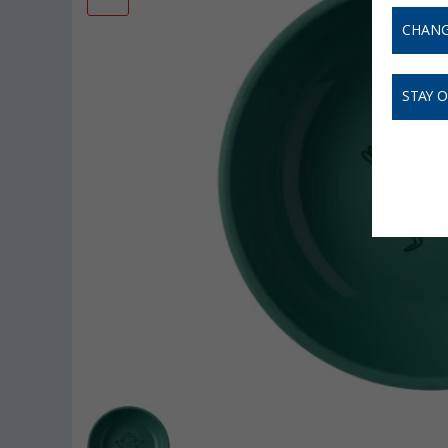
CHANG
STAY 