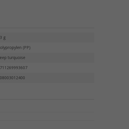
3 g
olypropylen (PP)
eep turquoise
711269993607
08003012400