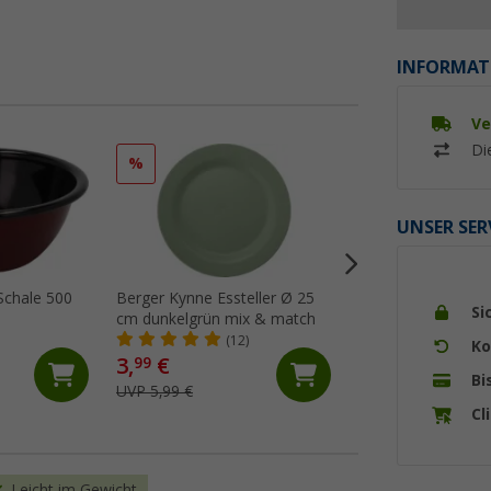
INFORMAT
Ve
Di
%
%
UNSER SER
Schale 500
Berger Kynne Essteller Ø 25
Berger Kynne Poly
Si
cm dunkelgrün mix & match
Geschirr-Set 16-tlg
Personen
(12)
(Üb
Ko
3,
€
29,
€
99
99
Bi
UVP 5,99 €
UVP 49,99 €
Cl
Leicht im Gewicht