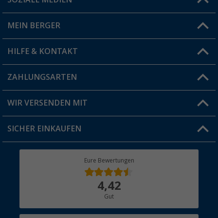
Du hast eine Frage?
MEIN BERGER
Filiale finden
HILFE & KONTAKT
Vorteilskarte
Blog
ZAHLUNGSARTEN
FAQ & Kontakt
Produkttester
Versandinformationen
WIR VERSENDEN MIT
Jobs & Karriere
Click & Collect
SICHER EINKAUFEN
Geschenkgutschein
Rücksendung
Berger Bewusst
Eure Bewertungen
Bestellstatus
Über uns
4,42
Hauptkatalog
Gut
Händler werden