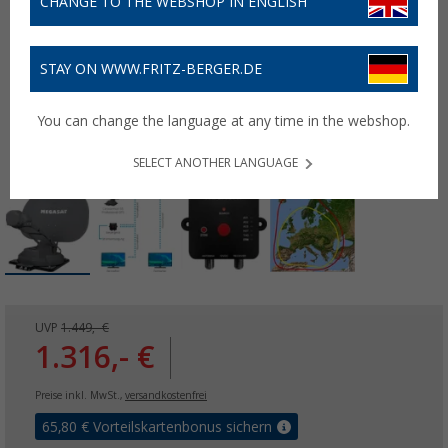
CHANGE TO THE WEBSHOP IN ENGLISH
STAY ON WWW.FRITZ-BERGER.DE
You can change the language at any time in the webshop.
SELECT ANOTHER LANGUAGE
UVP
1.449,- €
1.316,- €
Preise inkl. MwSt.,
versandkostenfrei
65,80
€ Vorteilskartenbonus sichern