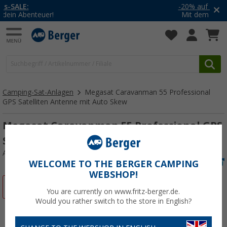
-20% auf Kleidung und Schuhe
Mit dem Aktionscode
20SSV
Camping-Sat-Anlagen
Megasat Caravanman 55 Professional
GPS Satelliten Antenne mit Auto Skew
Megasat Caravanman 55 Professional GPS
Satelliten Antenne mit Auto Skew graphit
Art.-Nr.: 723414
WELCOME TO THE BERGER CAMPING
WEBSHOP!
%
You are currently on www.fritz-berger.de.
Would you rather switch to the store in English?