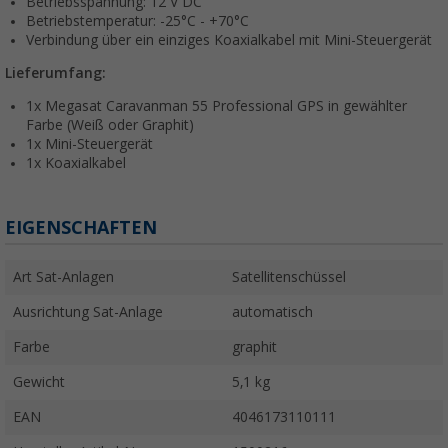
Betriebsspannung: 12 V DC
Betriebstemperatur: -25°C - +70°C
Verbindung über ein einziges Koaxialkabel mit Mini-Steuergerät
Lieferumfang:
1x Megasat Caravanman 55 Professional GPS in gewählter
Farbe (Weiß oder Graphit)
1x Mini-Steuergerät
1x Koaxialkabel
EIGENSCHAFTEN
Art Sat-Anlagen
Satellitenschüssel
Ausrichtung Sat-Anlage
automatisch
Farbe
graphit
Gewicht
5,1 kg
EAN
4046173110111