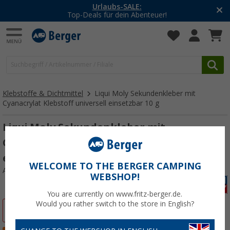
Urlaubs-SALE:
Top-Deals für dein Abenteuer!
Klebstoffe & Dichtmittel
Liqui Moly Sekundenkleber mit
Cyanacrylat Klebstoff universell einsetzbar 10 g
Liqui Moly Sekundenkleber mit
Cyanacrylat Klebstoff universell
einsetzbar 10 g
WELCOME TO THE BERGER CAMPING
Art.-Nr.: 102936
WEBSHOP!
You are currently on www.fritz-berger.de.
Would you rather switch to the store in English?
%