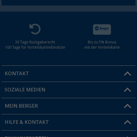
30 Tage Rückgaberecht
Bis zu 5% Bonus
100 Tage für Vorteilskartenbesitzer
mit der Vorteilskarte
KONTAKT
SOZIALE MEDIEN
Du hast eine Frage?
MEIN BERGER
Filiale finden
HILFE & KONTAKT
Vorteilskarte
Blog