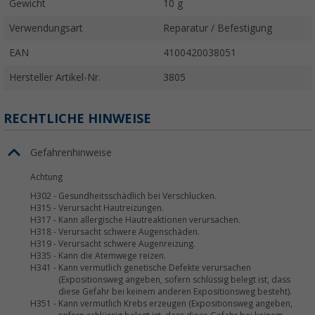
Gewicht
10 g
Verwendungsart
Reparatur / Befestigung
EAN
4100420038051
Hersteller Artikel-Nr.
3805
RECHTLICHE HINWEISE
Gefahrenhinweise
Achtung
H302
-
Gesundheitsschädlich bei Verschlucken.
H315
-
Verursacht Hautreizungen.
H317
-
Kann allergische Hautreaktionen verursachen.
H318
-
Verursacht schwere Augenschäden.
H319
-
Verursacht schwere Augenreizung.
H335
-
Kann die Atemwege reizen.
H341
-
Kann vermutlich genetische Defekte verursachen
(Expositionsweg angeben, sofern schlüssig belegt ist, dass
diese Gefahr bei keinem anderen Expositionsweg besteht).
H351
-
Kann vermutlich Krebs erzeugen (Expositionsweg angeben,