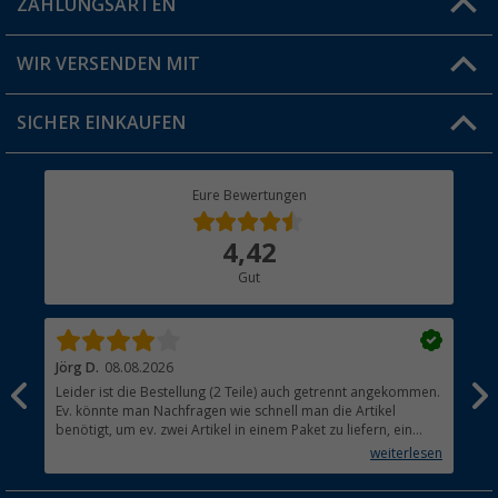
ZAHLUNGSARTEN
FAQ & Kontakt
Produkttester
Versandinformationen
WIR VERSENDEN MIT
Jobs & Karriere
Click & Collect
SICHER EINKAUFEN
Geschenkgutschein
Rücksendung
Berger Bewusst
Eure Bewertungen
Bestellstatus
Über uns
4,42
Hauptkatalog
Gut
Händler werden
Jörg D.
08.08.2026
Uta
Leider ist die Bestellung (2 Teile) auch getrennt angekommen.
Ich
Ev. könnte man Nachfragen wie schnell man die Artikel
noc
benötigt, um ev. zwei Artikel in einem Paket zu liefern, ein
den
kleiner Beitrag um die Umwelt zu schonen.
weiterlesen