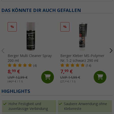
DAS KÖNNTE DIR AUCH GEFALLEN
%
%
Berger Multi Cleaner Spray
Berger Kleber MS-Polymer
200 ml
Nr. 1-2 schwarz 290 ml
(4)
(14)
8,
€
7,
€
99
99
UVP 12,99 €
UVP 14,99 €
(44,
95
€ / 1 l)
(27,
55
€ / 1 l)
(
HIGHLIGHTS
Hohe Festigkeit und
Saubere Anwendung ohne
zuverlässige Verbindung
Klebereste