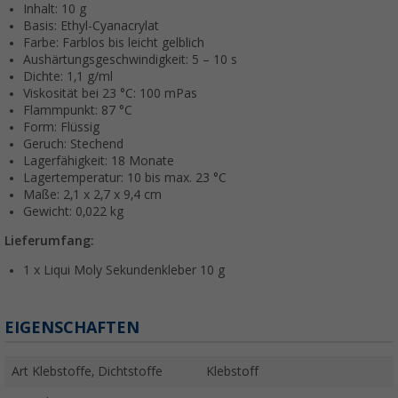
Inhalt: 10 g
Basis: Ethyl-Cyanacrylat
Farbe: Farblos bis leicht gelblich
Aushärtungsgeschwindigkeit: 5 – 10 s
Dichte: 1,1 g/ml
Viskosität bei 23 °C: 100 mPas
Flammpunkt: 87 °C
Form: Flüssig
Geruch: Stechend
Lagerfähigkeit: 18 Monate
Lagertemperatur: 10 bis max. 23 °C
Maße: 2,1 x 2,7 x 9,4 cm
Gewicht: 0,022 kg
Lieferumfang:
1 x Liqui Moly Sekundenkleber 10 g
EIGENSCHAFTEN
Art Klebstoffe, Dichtstoffe
Klebstoff