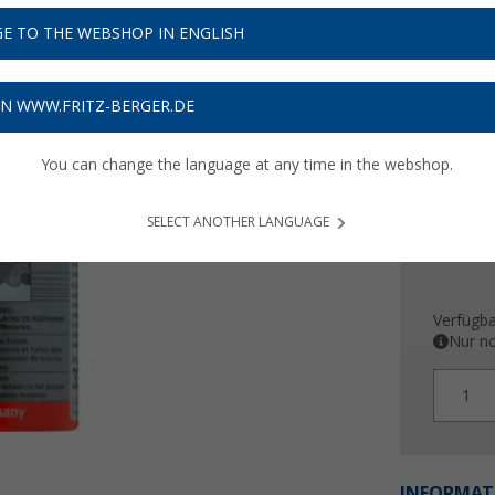
5,
99
E TO THE WEBSHOP IN ENGLISH
39,
€ / l
93
Preise inkl
ON WWW.FRITZ-BERGER.DE
Bis zu 
You can change the language at any time in the webshop.
SELECT ANOTHER LANGUAGE
Verfügba
Nur no
1
INFORMAT