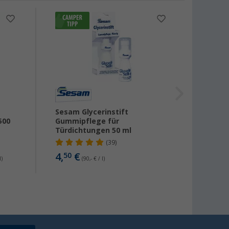
%
Sesam Glycerinstift
Ballis
500
Gummipflege für
ml
Türdichtungen 50 ml
(39)
6,
99
4,
€
50
l)
(90,- € / l)