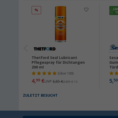
%
Thetford Seal Lubricant
Sesa
Pflegespray für Dichtungen
Gumm
200 ml
Türd
(
Über
100)
4,
€
5,
99
50
UVP
6,95 €
(24,95 € / l)
ZULETZT BESUCHT