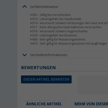
Gefahrenhinweise
H301
-
Giftig bei Verschlucken.
H310
-
Lebensgefahr bei Hautkontakt.
H314
-
Verursacht schwere Verätzungen der Haut und s
H317
-
Kann allergische Hautreaktionen verursachen.
H318
-
Verursacht schwere Augenschäden.
H330
-
Lebensgefahr bei Einatmen.
H400
-
Sehr giftig für Wasserorganismen.
H410
-
Sehr giftig für Wasserorganismen mit langfristiger
Herstellerinformationen
BEWERTUNGEN
DIESEN ARTIKEL BEWERTEN
ÄHNLICHE ARTIKEL
MEHR VON DIESE