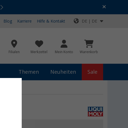
Urlaubs-SALE:
Top-Deals für dein Abenteuer!
Blog
Karriere
Hilfe & Kontakt
DE | DE
Filialen
Merkzettel
Mein Konto
Warenkorb
Themen
Neuheiten
Sale
€