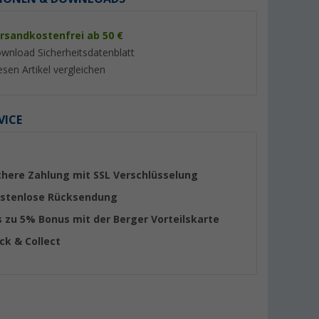
rsandkostenfrei ab 50 €
wnload Sicherheitsdatenblatt
esen Artikel vergleichen
%
%
VICE
chere Zahlung mit SSL Verschlüsselung
- &
Berger Raum Luftentfeuchter
Berger RoadDust A
stenlose Rücksendung
500 ml
Granulat Nachfüllpack im
Handstaubsauger m
s zu 5% Bonus mit der Berger Vorteilskarte
Eimer 4,6 kg
200 ml
er 100)
(Über 100)
(4)
14,
€
99
ick & Collect
29,
€
99
UVP 17,99 €
UVP 34,99 €
(3,
26
€ / 1 kg)