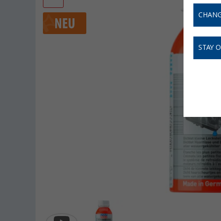
CHANG
STAY 