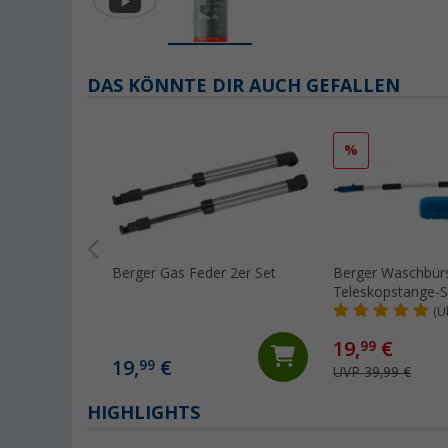
DAS KÖNNTE DIR AUCH GEFALLEN
%
Berger Gas Feder 2er Set
Berger Waschbürs
Teleskopstange-Se
- 180 cm
(Ü
19,
€
99
19,
€
99
UVP 39,99 €
HIGHLIGHTS