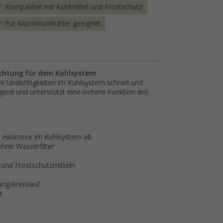
Kompatibel mit Kühlmittel und Frostschutz
Für Aluminiumkühler geeignet
ichtung für dein Kühlsystem
re Undichtigkeiten im Kühlsystem schnell und
end und unterstützt eine sichere Funktion des
nd Haarrisse im Kühlsystem ab
ohne Wasserfilter
 und Frostschutzmitteln
ngskreislauf
t