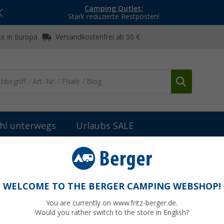
Camping Outlet:
Stark reduzierte Restposten!
e in Europa
Versandkostenfrei ab 50 €
hl unterwegs
Urlaubs SALE
Technik & Wartung
Liqui Moly Kühlerdichter 150 ml
WELCOME TO THE BERGER CAMPING WEBSHOP!
You are currently on www.fritz-berger.de.
Would you rather switch to the store in English?
UVP
8,99 