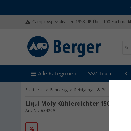
-20% auf Kleidung und Schuhe
Mit dem Aktionscode
20SSV
Campingspezialist seit 1958
Über 100 Fachmärkt
Alle Kategorien
SSV Textil
Kü
Startseite
Fahrzeug
Reinigungs- & Pflegemittel
Liqui Moly Kühlerdichter 150 ml
Art.-Nr.: 634209
%