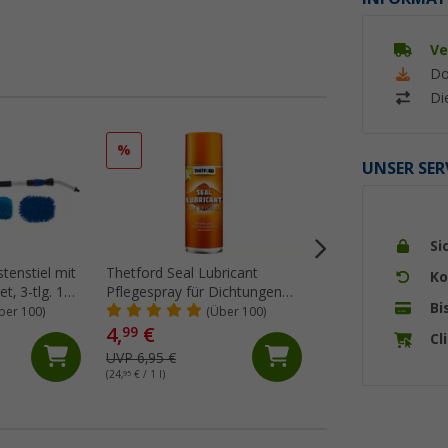
Ve
Do
Di
%
%
UNSER SER
Si
tenstiel mit
Thetford Seal Lubricant
Berger Kunststoff
Ko
t, 3-tlg. 130
Pflegespray für Dichtungen
Acrylglasreiniger 
Bi
200 ml
ber 100)
(Über 100)
(Üb
4,
€
8,
€
99
99
Cl
UVP 6,95 €
UVP 10,99 €
(24,
95
€ / 1 l)
(17,
98
€ / 1 l)