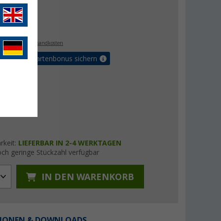
€
. MwSt.,
zzgl. Versandkosten
5% Vorteilskartenbonus sichern
rkeit:
LIEFERBAR IN 2-4 WERKTAGEN
ch geringe Stückzahl verfügbar
IN DEN WARENKORB
IONEN & DOWNLOADS