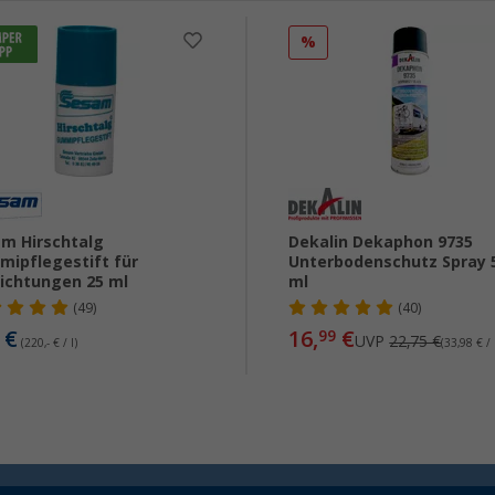
%
m Hirschtalg
Dekalin Dekaphon 9735
ipflegestift für
Unterbodenschutz Spray 
ichtungen 25 ml
ml
(49)
(40)
€
16,
€
99
UVP
22,75 €
(220,- € / l)
(33,98 € / 