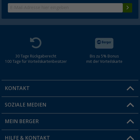
30 Tage Rückgaberecht
Bis zu 5% Bonus
100 Tage für Vorteilskartenbesitzer
mit der Vorteilskarte
KONTAKT
SOZIALE MEDIEN
Du hast eine Frage?
MEIN BERGER
Filiale finden
HILFE & KONTAKT
Vorteilskarte