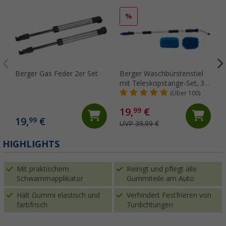
%
Berger Gas Feder 2er Set
Berger Waschbürstenstiel
mit Teleskopstange-Set, 3-
tlg. 130 - 180 cm
(Über 100)
19,
€
99
19,
€
99
UVP 39,99 €
(
HIGHLIGHTS
Mit praktischem
Reinigt und pflegt alle
Schwammapplikator
Gummiteile am Auto
Hält Gummi elastisch und
Verhindert Festfrieren von
farbfrisch
Türdichtungen