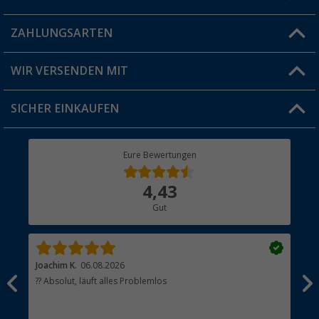
Blog
ZAHLUNGSARTEN
FAQ & Kontakt
Produkttester
Versandinformationen
WIR VERSENDEN MIT
Jobs & Karriere
Click & Collect
SICHER EINKAUFEN
Geschenkgutschein
Rücksendung
Berger Bewusst
Eure Bewertungen
Bestellstatus
Über uns
4,43
Hauptkatalog
Gut
Händler werden
Joachim K.
06.08.2026
And
l
?? Absolut, läuft alles Problemlos
Sch
he