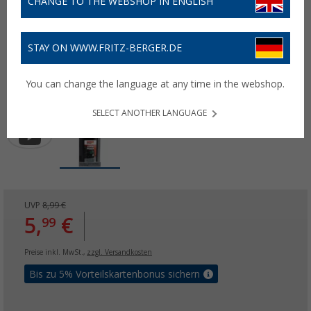
CHANGE TO THE WEBSHOP IN ENGLISH
STAY ON WWW.FRITZ-BERGER.DE
You can change the language at any time in the webshop.
SELECT ANOTHER LANGUAGE
UVP
8,99 €
5,
€
99
Preise inkl. MwSt.,
zzgl. Versandkosten
Bis zu 5% Vorteilskartenbonus sichern