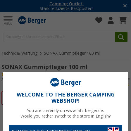
Camping Outlet:
Stark reduzierte Restposten!
Technik & Wartung
SONAX Gummipfleger 100 ml
SONAX Gummipfleger 100 ml
(3)
Art.-Nr.: 446853
WELCOME TO THE BERGER CAMPING
%
WEBSHOP!
You are currently on www.fritz-berger.de.
Would you rather switch to the store in English?