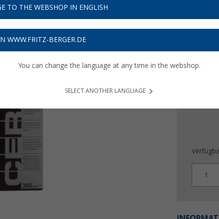
22,
E TO THE WEBSHOP IN ENGLISH
9
76,
€ / l
63
ON WWW.FRITZ-BERGER.DE
Preise inkl
Bis zu 
You can change the language at any time in the webshop.
SELECT ANOTHER LANGUAGE
Verfügba
1
INFORMAT