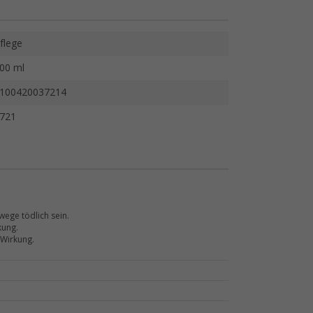
flege
00 ml
100420037214
721
wege tödlich sein.
kung.
 Wirkung.