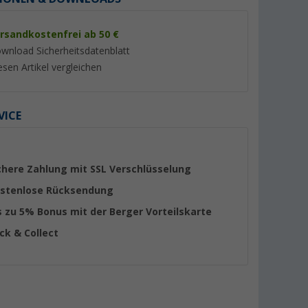
rsandkostenfrei ab 50 €
wnload Sicherheitsdatenblatt
esen Artikel vergleichen
%
%
VICE
chere Zahlung mit SSL Verschlüsselung
- &
Berger Raum Luftentfeuchter
Berger RoadDust A
stenlose Rücksendung
500 ml
Granulat Nachfüllpack im
Handstaubsauger m
s zu 5% Bonus mit der Berger Vorteilskarte
Eimer 4,6 kg
200 ml
er 100)
(Über 100)
(4)
14,
€
99
ick & Collect
29,
€
99
UVP 17,99 €
UVP 34,99 €
(3,
26
€ / 1 kg)