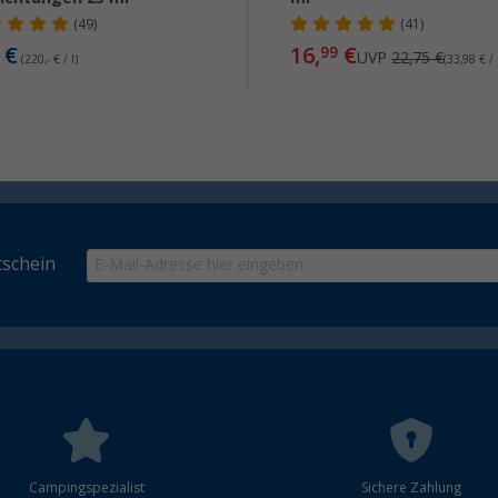
(49)
(41)
€
16,
€
99
UVP
22,75 €
(220,- € / l)
(33,98 € / 
schein
Campingspezialist
Sichere Zahlung