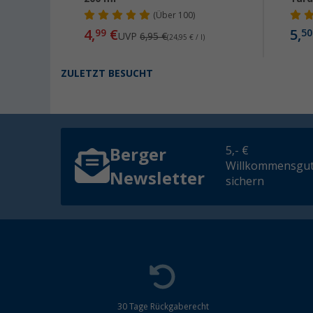
(
Über
100)
4,
€
5,
99
50
UVP
6,95 €
(24,95 € / l)
ZULETZT BESUCHT
5,- €
Berger
Willkommensgut
Newsletter
sichern
30 Tage Rückgaberecht