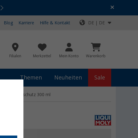
Urlaubs-SALE:
Top-Deals für dein Abenteuer!
Blog
Karriere
Hilfe & Kontakt
DE | DE
Filialen
Merkzettel
Mein Konto
Warenkorb
Themen
Neuheiten
Sale
k Verschleißschutz 300 ml
 €