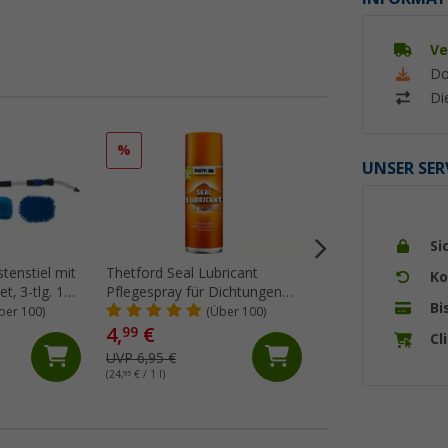
Ve
Do
Di
%
%
UNSER SER
Si
tenstiel mit
Thetford Seal Lubricant
Berger Kunststoff
Ko
t, 3-tlg. 130
Pflegespray für Dichtungen
Acrylglasreiniger 
Bi
200 ml
ber 100)
(Über 100)
(Üb
4,
€
8,
€
99
99
Cl
UVP 6,95 €
UVP 10,99 €
(24,
95
€ / 1 l)
(17,
98
€ / 1 l)