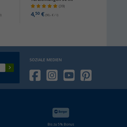
(39)
6,
99
4,
€
50
l)
(90,- € / l)
SOZIALE MEDIEN
Bis zu 5% Bonus