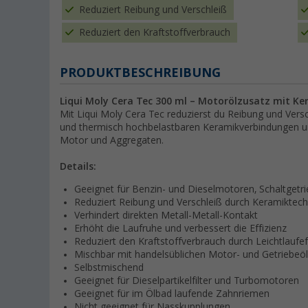
Reduziert Reibung und Verschleiß
Reduziert den Kraftstoffverbrauch
PRODUKTBESCHREIBUNG
Liqui Moly Cera Tec 300 ml – Motorölzusatz mit Ke
Mit Liqui Moly Cera Tec reduzierst du Reibung und Vers
und thermisch hochbelastbaren Keramikverbindungen un
Motor und Aggregaten.
Details:
Geeignet für Benzin- und Dieselmotoren, Schaltgetr
Reduziert Reibung und Verschleiß durch Keramiktec
Verhindert direkten Metall-Metall-Kontakt
Erhöht die Laufruhe und verbessert die Effizienz
Reduziert den Kraftstoffverbrauch durch Leichtlaufef
Mischbar mit handelsüblichen Motor- und Getriebeö
Selbstmischend
Geeignet für Dieselpartikelfilter und Turbomotoren
Geeignet für im Ölbad laufende Zahnriemen
Nicht geeignet für Nasskupplungen