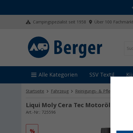
-20% auf Kleidung und Schuhe
Mit dem Aktionscode
20SSV
Campingspezialist seit 1958
Über 100 Fachmärkt
Alle Kategorien
SSV Textil
Kü
Startseite
Fahrzeug
Reinigungs- & Pflegemittel
Liqui Moly Cera Tec Motorölzusatz 
Art.-Nr.: 725596
%