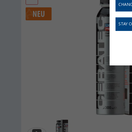
CHANG
STAY 