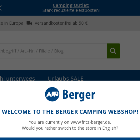
Camping Outlet:
Stark reduzierte Restposten!
e in Europa
Versandkostenfrei ab 50 €
hl unterwegs
Urlaubs SALE
Technik & Wartung
Liqui Moly Cera Tec Motorölzusatz mit Kerami
mit Keramik Verschleißschutz 300 ml
WELCOME TO THE BERGER CAMPING WEBSHOP!
You are currently on www.fritz-berger.de.
Would you rather switch to the store in English?
UVP
34,49