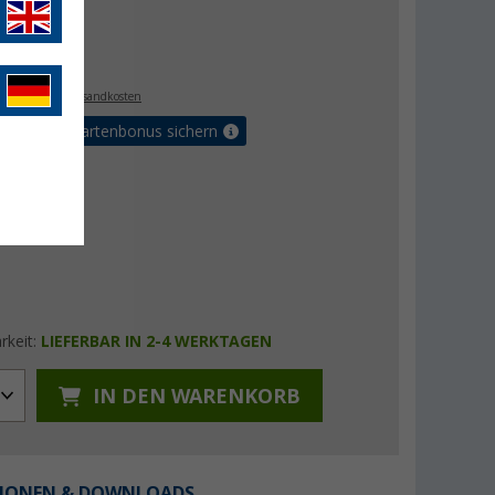
€
9
. MwSt.,
zzgl. Versandkosten
5% Vorteilskartenbonus sichern
rkeit:
LIEFERBAR IN 2-4 WERKTAGEN
IN DEN WARENKORB
IONEN & DOWNLOADS