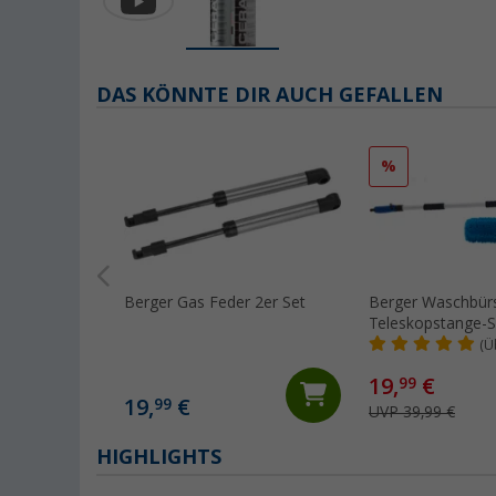
DAS KÖNNTE DIR AUCH GEFALLEN
%
Berger Gas Feder 2er Set
Berger Waschbürs
Teleskopstange-Se
- 180 cm
(Ü
19,
€
99
19,
€
99
UVP 39,99 €
HIGHLIGHTS