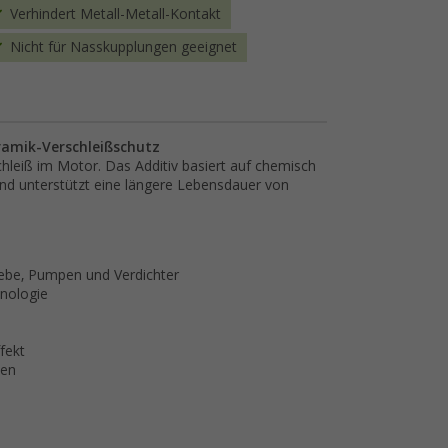
Verhindert Metall-Metall-Kontakt
Nicht für Nasskupplungen geeignet
ramik-Verschleißschutz
chleiß im Motor. Das Additiv basiert auf chemisch
d unterstützt eine längere Lebensdauer von
iebe, Pumpen und Verdichter
hnologie
fekt
len