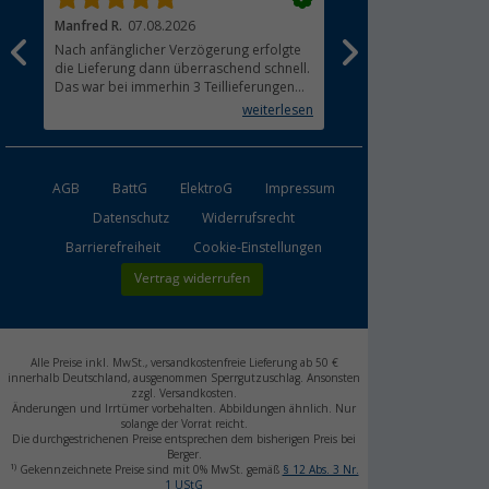
Manfred R.
07.08.2026
Hans-Friedrich S.
07.0
Nach anfänglicher Verzögerung erfolgte
Sendung ins Ausland pe
die Lieferung dann überraschend schnell.
zügig.
Das war bei immerhin 3 Teillieferungen
Lieferung innerhalb 1 
sehr beachtlich und für mich erfreulich.
weiterlesen
Alle Bestandteile waren gut verpackt und
in Ordnung. Das Gerät (Gasgrill)
funktioniert bestens
AGB
BattG
ElektroG
Impressum
Datenschutz
Widerrufsrecht
Barrierefreiheit
Cookie-Einstellungen
Vertrag widerrufen
Alle Preise inkl. MwSt., versandkostenfreie Lieferung ab 50 €
innerhalb Deutschland, ausgenommen Sperrgutzuschlag. Ansonsten
zzgl. Versandkosten.
Änderungen und Irrtümer vorbehalten. Abbildungen ähnlich. Nur
solange der Vorrat reicht.
Die durchgestrichenen Preise entsprechen dem bisherigen Preis bei
Berger.
1)
Gekennzeichnete Preise sind mit 0% MwSt. gemäß
§ 12 Abs. 3 Nr.
1 UStG