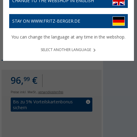
CHANGE TO THE WEBSHOP IN ENGLISH
STAY ON WWW.FRITZ-BERGER.DE
You can change the language at any time in the webshop.
SELECT ANOTHER LANGUAGE
96,
€
99
Preise inkl. MwSt.,
versandkostenfrei
Bis zu 5% Vorteilskartenbonus
sichern