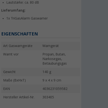
Lautstärke: ca. 80 dB
Lieferumfang:
1x TriGasAlarm Gaswarner
EIGENSCHAFTEN
Art Gaswarngeräte
Warngerät
Warnt vor
Propan, Butan,
Narkosegas,
Betäubungsgas
Gewicht
140 g
Maße (BxHxT)
9 x 4 x 9 cm
EAN
4036231059582
Hersteller Artikel-Nr.
303405