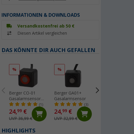
INFORMATIONEN & DOWNLOADS
Versandkostenfrei ab 50 €
Diesen Artikel vergleichen
DAS KÖNNTE DIR AUCH GEFALLEN
%
%
Berger CO-01
Berger GA01+
Cadac Quick
Gasalarmsensor
Gasalarmsensor
Release
für Kohlenmonoxid
Schnellkupplung f
(1)
(3)
(57
Gasgrill Schlauch
24,
€
24,
€
99
99
gerade
11,
€
95
UVP 36,99 €
UVP 32,99 €
HIGHLIGHTS