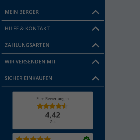
MEIN BERGER
Filiale finden
HILFE & KONTAKT
Vorteilskarte
Blog
ZAHLUNGSARTEN
FAQ & Kontakt
Produkttester
Versandinformationen
WIR VERSENDEN MIT
Jobs & Karriere
Click & Collect
SICHER EINKAUFEN
Geschenkgutschein
Rücksendung
Berger Bewusst
Eure Bewertungen
Bestellstatus
Über uns
4,42
Hauptkatalog
Gut
Händler werden