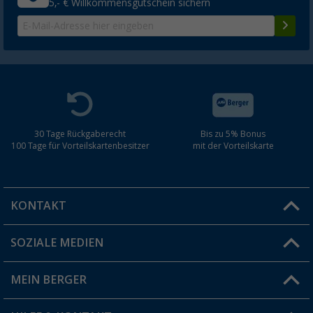
5,- € Willkommensgutschein sichern
30 Tage Rückgaberecht
Bis zu 5% Bonus
100 Tage für Vorteilskartenbesitzer
mit der Vorteilskarte
KONTAKT
SOZIALE MEDIEN
Du hast eine Frage?
MEIN BERGER
Filiale finden