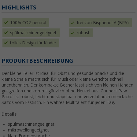
HIGHLIGHTS
100% CO2-neutral
frei von Bisphenol A (BPA)
spülmaschinengeeignet
robust
tolles Design für Kinder
PRODUKTBESCHREIBUNG
Der kleine Teller ist ideal für Obst und gesunde Snacks und die
kleine Schale macht sich für Müsli oder kleine Gerichte schnell
unentbehrlich. Der kompakte Becher lässt sich von kleinen Händen
gut greifen und kommt gänzlich ohne Henkel aus. Connect Paw
Patrol ist robust, leicht und stapelbar und verzeiht auch mehrfache
Saltos vom Esstisch. Ein wahres Multitalent für jeden Tag.
Details
spülmaschinengeeignet
mikrowellengeeignet
klare Formensprache