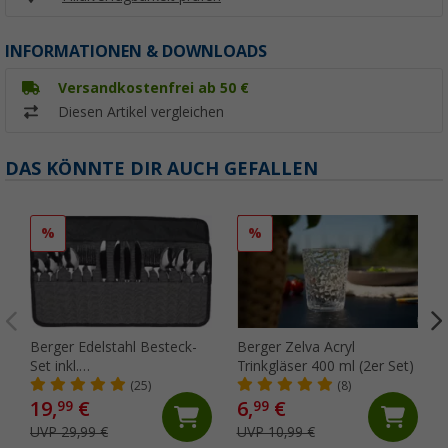
INFORMATIONEN & DOWNLOADS
Versandkostenfrei ab 50 €
Diesen Artikel vergleichen
DAS KÖNNTE DIR AUCH GEFALLEN
%
%
Berger Edelstahl Besteck-
Berger Zelva Acryl
Set inkl.
Trinkgläser 400 ml (2er Set)
Aufbewahrungstasche 16-
(25)
(8)
tlg.
19,
€
6,
€
99
99
UVP 29,99 €
UVP 10,99 €