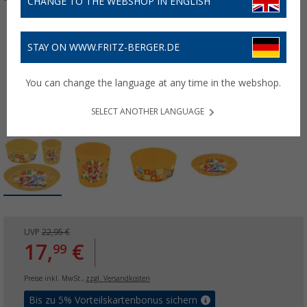
CHANGE TO THE WEBSHOP IN ENGLISH
STAY ON WWW.FRITZ-BERGER.DE
You can change the language at any time in the webshop.
SELECT ANOTHER LANGUAGE
UVP
22,95 €
17,
€
99
Preise inkl. MwSt.,
zzgl. Versandkosten
Bis zu 5% Vorteilskartenbonus sichern