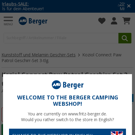
-20% auf Kleidung und Schuhe
Mit dem Aktionscode
20SSV
Kunststoff und Melamin Geschirr-Sets
Koziol Connect Paw
Patrol Geschirr-Set 3-tlg.
Koziol Connect Paw Patrol Geschirr-Set 3-
tlg. organic yellow
Art.-Nr.: 779614
WELCOME TO THE BERGER CAMPING
WEBSHOP!
%
You are currently on www.fritz-berger.de.
Would you rather switch to the store in English?