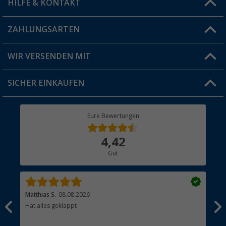
HILFE & KONTAKT
Vorteilskarte
Blog
ZAHLUNGSARTEN
FAQ & Kontakt
Produkttester
Versandinformationen
WIR VERSENDEN MIT
Jobs & Karriere
Click & Collect
SICHER EINKAUFEN
Geschenkgutschein
Rücksendung
Berger Bewusst
Eure Bewertungen
Bestellstatus
Über uns
4,42
Hauptkatalog
Gut
Händler werden
Matthias S.
08.08.2026
Kat
Hat alles geklappt
Sch
Bez