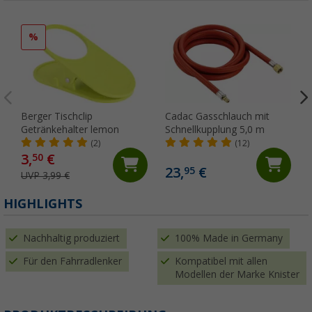
%
Berger Tischclip
Cadac Gasschlauch mit
Getränkehalter lemon
Schnellkupplung 5,0 m
(2)
(12)
3,
€
50
23,
€
95
UVP 3,99 €
HIGHLIGHTS
Nachhaltig produziert
100% Made in Germany
Für den Fahrradlenker
Kompatibel mit allen
Modellen der Marke Knister