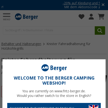
-20% auf Kleidung und Schuhe
Mit dem Aktionscode
20SSV
Behälter und Halterungen
Knister Fahrradhalterung für
Holzkohlegrills
Knister Fahrradhalterung für
Holzkohlegrills
Art.-Nr.: 517130
WELCOME TO THE BERGER CAMPING
WEBSHOP!
%
You are currently on www.fritz-berger.de.
Would you rather switch to the store in English?