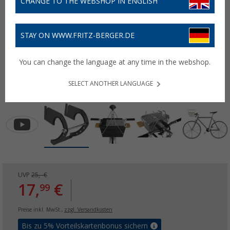
CHANGE TO THE WEBSHOP IN ENGLISH
STAY ON WWW.FRITZ-BERGER.DE
You can change the language at any time in the webshop.
SELECT ANOTHER LANGUAGE
UVP
25,- €
17,
€
99
Preise inkl. MwSt.,
zzgl. Versandkosten
Bis zu 5% Vorteilskartenbonus sichern