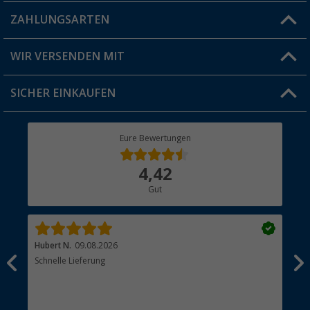
Blog
ZAHLUNGSARTEN
FAQ & Kontakt
Produkttester
Versandinformationen
WIR VERSENDEN MIT
Jobs & Karriere
Click & Collect
SICHER EINKAUFEN
Geschenkgutschein
Rücksendung
Berger Bewusst
Eure Bewertungen
Bestellstatus
Über uns
4,42
Hauptkatalog
Gut
Händler werden
Hubert N.
09.08.2026
Kai 
Schnelle Lieferung
Seh