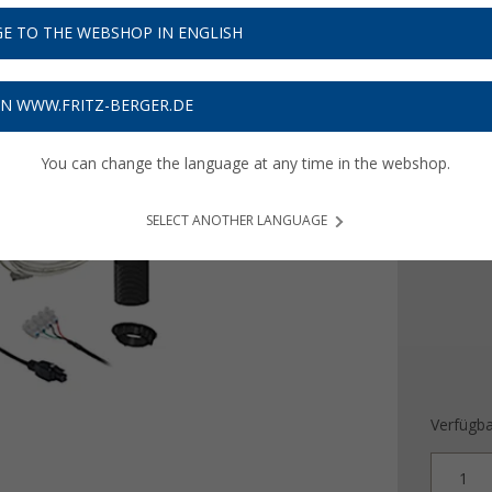
UVP
499,-
199,
E TO THE WEBSHOP IN ENGLISH
Preise inkl
ON WWW.FRITZ-BERGER.DE
5,97
€ V
You can change the language at any time in the webshop.
Farbe
SELECT ANOTHER LANGUAGE
Verfügba
1