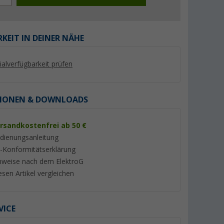
KEIT IN DEINER NÄHE
lialverfügbarkeit prüfen
%
%
IONEN & DOWNLOADS
rsandkostenfrei ab 50 €
dienungsanleitung
22a
Maxview LTE-Antenne 2x2
Maxview Roam mob
-Konformitätserklärung
tiver
MIMO 4G/5G schwarz
WiFi-Antenne inkl. 
nweise nach dem ElektroG
anthrazit
(5)
(8)
179,- €
441,
€
32
esen Artikel vergleichen
UVP 199,- €
UVP 499,- €
VICE