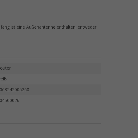
mfang ist eine Außenantenne enthalten, entweder
outer
eiß
063242005260
04500026