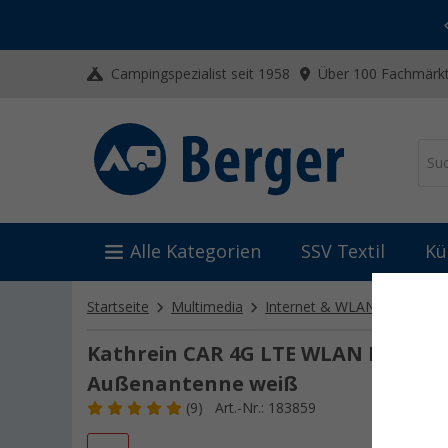
-20% auf Kleidung und Schuhe
Mit dem Aktionscode
20SSV
Campingspezialist seit 1958
Über 100 Fachmärkt
Alle Kategorien
SSV Textil
Kü
Startseite
Multimedia
Internet & WLAN
Router-
Kathrein CAR 4G LTE WLAN Router 
Außenantenne weiß
(9)
Art.-Nr.: 183859