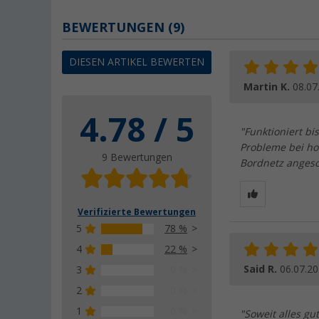
BEWERTUNGEN
(9)
DIESEN ARTIKEL BEWERTEN
Martin K.
08.07
4.78 / 5
"Funktioniert bi
Probleme bei ho
9 Bewertungen
Bordnetz angesc
Verifizierte Bewertungen
5
78 %
4
22 %
Said R.
06.07.2
3
0 %
2
0 %
1
0 %
"Soweit alles gu