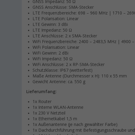
GNSS Impedanz: 50 Ω
GNSS Anschlüsse: SMA-Stecker
LTE Frequenzbereiche: 698 – 960 MHz | 1710 – 26
LTE Polarisation: Linear
LTE Gewinn: 3 dBi
LTE Impedanz: 50 Ω
LTE Anschlüsse: 2 x SMA-Stecker
WiFi Frequenzbereiche: 2400 – 2483,5 MHz | 4900 
WiFi Polarisation: Linear
WiFi Gewinn: 2 dBi
WiFi Impedanz: 50 Ω
WiFi Anschlüsse: 2 x RP-SMA-Stecker
Schutzklasse: IP67 (wetterfest)
Maße Antenne (Durchmesser x H): 110 x 55 mm
Gewicht Antenne: ca. 550 g
Lieferumfang:
1x Router
1x Interne WLAN-Antenne
1x 230 V Netzteil
1x Ethernetkabel 1,5 m
1x Außenantenne (je nach gewählter Farbe)
1x Dachdurchführung mit Befestigungsschraube und