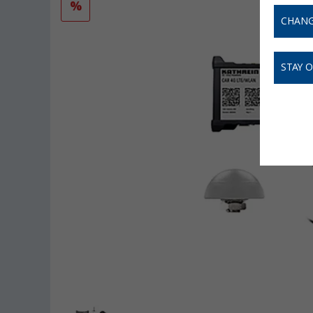
%
CHANG
STAY 