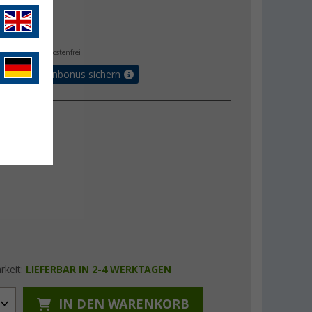
 €
- €
. MwSt.,
versandkostenfrei
orteilskartenbonus sichern
rkeit:
LIEFERBAR IN 2-4 WERKTAGEN
IN DEN WARENKORB