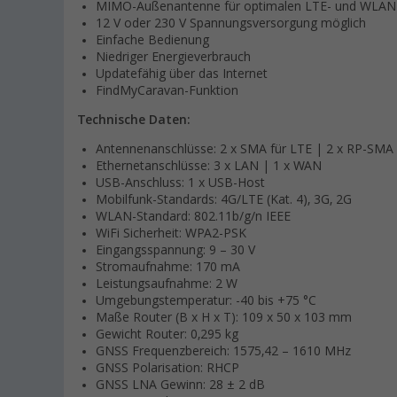
MIMO-Außenantenne für optimalen LTE- und WLA
12 V oder 230 V Spannungsversorgung möglich
Einfache Bedienung
Niedriger Energieverbrauch
Updatefähig über das Internet
FindMyCaravan-Funktion
Technische Daten:
Antennenanschlüsse: 2 x SMA für LTE | 2 x RP-SMA
Ethernetanschlüsse: 3 x LAN | 1 x WAN
USB-Anschluss: 1 x USB-Host
Mobilfunk-Standards: 4G/LTE (Kat. 4), 3G, 2G
WLAN-Standard: 802.11b/g/n IEEE
WiFi Sicherheit: WPA2-PSK
Eingangsspannung: 9 – 30 V
Stromaufnahme: 170 mA
Leistungsaufnahme: 2 W
Umgebungstemperatur: -40 bis +75 °C
Maße Router (B x H x T): 109 x 50 x 103 mm
Gewicht Router: 0,295 kg
GNSS Frequenzbereich: 1575,42 – 1610 MHz
GNSS Polarisation: RHCP
GNSS LNA Gewinn: 28 ± 2 dB