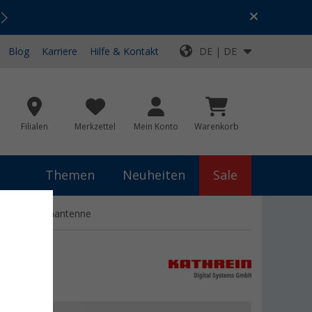
Urlaubs-SALE:
Top-Deals für dein Abenteuer!
Blog
Karriere
Hilfe & Kontakt
DE | DE
Filialen
Merkzettel
Mein Konto
Warenkorb
Themen
Neuheiten
Sale
on und Außenantenne