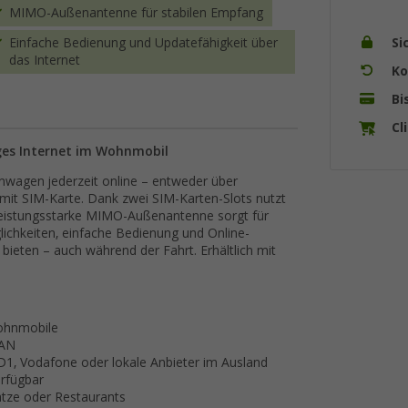
MIMO-Außenantenne für stabilen Empfang
Si
Einfache Bedienung und Updatefähigkeit über
das Internet
Ko
Bi
Cl
ges Internet im Wohnmobil
wagen jederzeit online – entweder über
it SIM-Karte. Dank zwei SIM-Karten-Slots nutzt
e leistungsstarke MIMO-Außenantenne sorgt für
ichkeiten, einfache Bedienung und Online-
ieten – auch während der Fahrt. Erhältlich mit
ohnmobile
LAN
 D1, Vodafone oder lokale Anbieter im Ausland
erfügbar
tze oder Restaurants