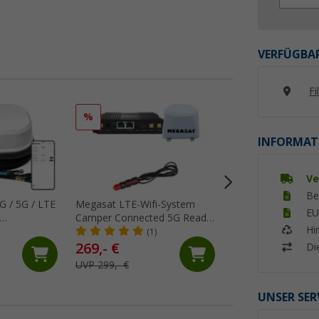
VERFÜGBAR
Fi
%
%
INFORMAT
Ve
Be
G / 5G / LTE
Megasat LTE-Wifi-System
Blaupunkt DAB-S-
EU
Camper Connected 5G Ready
Fahrzeug DAB+ ak
Hi
bestehend aus Außenantenne
Antennen Adapter
(1)
(1)
und Router
269,- €
29,
€
99
Di
UVP 299,- €
UVP 39,- €
UNSER SER