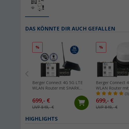
DAS KÖNNTE DIR AUCH GEFALLEN
%
%
Berger Connect 4G 5G LTE
Berger Connect 4
WLAN Router mit SHARK
WLAN Router mit
Dachantenne inkl. DAB+
Dachantenne
(3)
699,- €
699,- €
UVP 849,- €
UVP 849,- €
HIGHLIGHTS