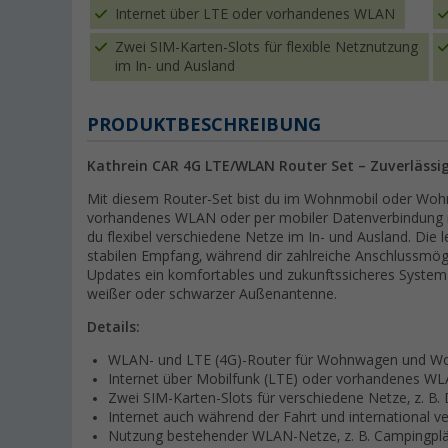
Internet über LTE oder vorhandenes WLAN
Zwei SIM-Karten-Slots für flexible Netznutzung
im In- und Ausland
PRODUKTBESCHREIBUNG
Kathrein CAR 4G LTE/WLAN Router Set – Zuverlässi
Mit diesem Router-Set bist du im Wohnmobil oder Wohn
vorhandenes WLAN oder per mobiler Datenverbindung m
du flexibel verschiedene Netze im In- und Ausland. Di
stabilen Empfang, während dir zahlreiche Anschlussmögl
Updates ein komfortables und zukunftssicheres System b
weißer oder schwarzer Außenantenne.
Details:
WLAN- und LTE (4G)-Router für Wohnwagen und W
Internet über Mobilfunk (LTE) oder vorhandenes W
Zwei SIM-Karten-Slots für verschiedene Netze, z. B.
Internet auch während der Fahrt und international v
Nutzung bestehender WLAN-Netze, z. B. Campingplä