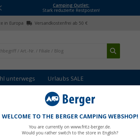
Camping Outlet:
Stark reduzierte Restposten!
e in Europa
Versandkostenfrei ab 50 €
hl unterwegs
Urlaubs SALE
Sets
Kathrein CAR 4G LTE WLAN Router Set mit Dual-SIM Funkti
Set mit Dual-SIM Funktion und
WELCOME TO THE BERGER CAMPING WEBSHOP!
You are currently on www.fritz-berger.de.
Would you rather switch to the store in English?