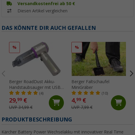
Versandkostenfrei ab 50 €
Diesen Artikel vergleichen
DAS KÖNNTE DIR AUCH GEFALLEN
%
%
Berger RoadDust Akku-
Berger Faltschaufel
Handstaubsauger mit USB,
MiniGräber
200 ml
t
(4)
(10)
29,
€
4,
€
99
99
UVP 34,99 €
UVP 7,99 €
PRODUKTBESCHREIBUNG
Kärcher Battery Power Wechselakku mit innovativer Real Time