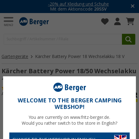
-20% auf Kleidung und Schuhe
Mit dem Aktionscode
20SSV
Gartengeräte
Kärcher Battery Power 18 Wechselakku 18 V
Kärcher Battery Power 18/50 Wechselakku
18 V / 5.0 Ah
(2)
Art.-Nr.: 296320
WELCOME TO THE BERGER CAMPING
WEBSHOP!
You are currently on www.fritz-berger.de.
Would you rather switch to the store in English?