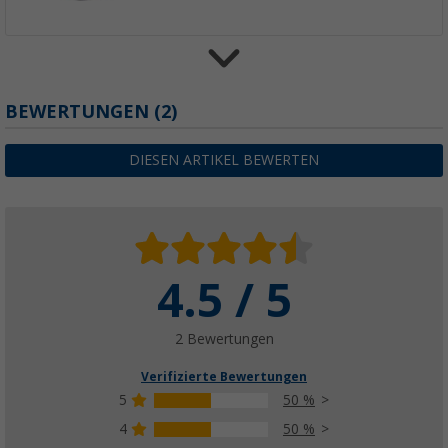
Kärcher Battery Power Starter Kit Wechsela
BEWERTUNGEN
(2)
Schnellladegerät 18 V
(8)
DIESEN ARTIKEL BEWERTEN
79,
€
99
ab
UVP
104,99 €
4.5 / 5
Kärcher WD 1 Compact Battery Akku-Mehr
(1)
89,
€
99
2 Bewertungen
ab
UVP
99,99 €
Verifizierte Bewertungen
5
50 %
4
50 %