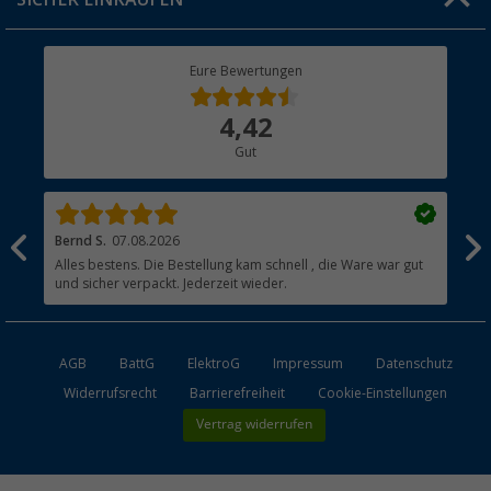
Geschenkgutschein
Rücksendung
Berger Bewusst
Eure Bewertungen
Bestellstatus
Über uns
4,42
Hauptkatalog
Gut
Händler werden
Bernd S.
07.08.2026
Rol
nd
Alles bestens. Die Bestellung kam schnell , die Ware war gut
Gen
und sicher verpackt. Jederzeit wieder.
AGB
BattG
ElektroG
Impressum
Datenschutz
Widerrufsrecht
Barrierefreiheit
Cookie-Einstellungen
Vertrag widerrufen