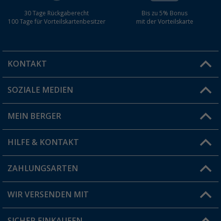
30 Tage Rückgaberecht
Bis zu 5% Bonus
100 Tage für Vorteilskartenbesitzer
mit der Vorteilskarte
KONTAKT
SOZIALE MEDIEN
Du hast eine Frage?
MEIN BERGER
Filiale finden
HILFE & KONTAKT
Vorteilskarte
Blog
ZAHLUNGSARTEN
FAQ & Kontakt
Produkttester
Versandinformationen
WIR VERSENDEN MIT
Jobs & Karriere
Click & Collect
SICHER EINKAUFEN