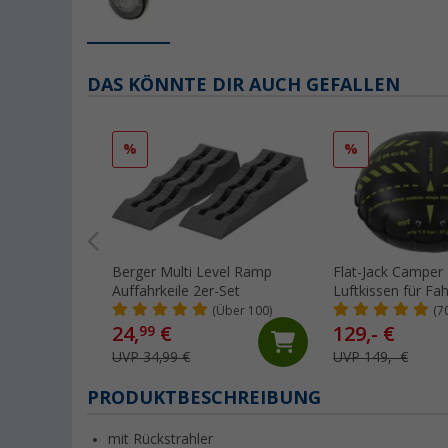
DAS KÖNNTE DIR AUCH GEFALLEN
%
%
Berger Multi Level Ramp
Flat-Jack Camper 
Auffahrkeile 2er-Set
Luftkissen für Fa
Tonnen & bis 30
(Über 100)
(7
Reifenbreite
24,
€
129,- €
99
UVP 34,99 €
UVP 149,- €
PRODUKTBESCHREIBUNG
mit Rückstrahler