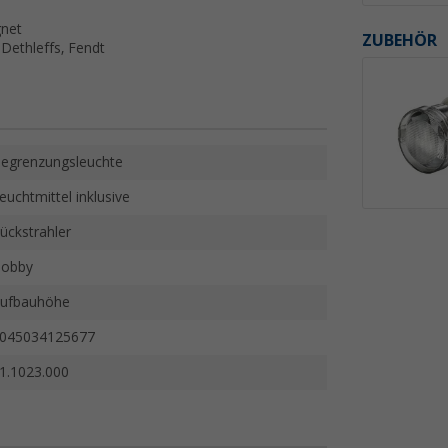
gnet
ZUBEHÖR
Dethleffs, Fendt
egrenzungsleuchte
euchtmittel inklusive
ückstrahler
obby
ufbauhöhe
045034125677
1.1023.000