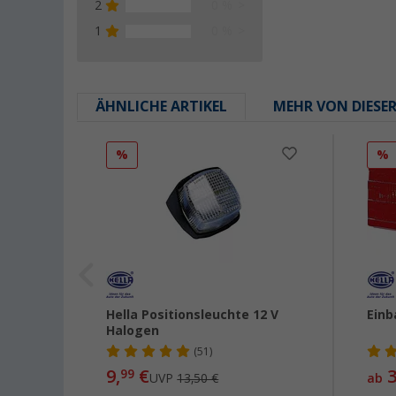
2
0 %
1
0 %
ÄHNLICHE ARTIKEL
MEHR VON DIESE
%
%
Hella Positionsleuchte 12 V
Einb
Halogen
(51)
9,
€
3
99
UVP
13,50 €
ab