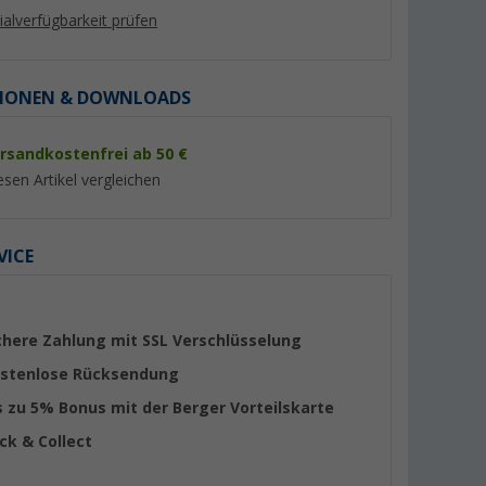
lialverfügbarkeit prüfen
IONEN & DOWNLOADS
rsandkostenfrei ab 50 €
%
esen Artikel vergleichen
VICE
o Blackline
Fiamma Level Up Auffahrkeile
Berger SteelStep D
ritt aus
2er Set
Blackline klappbare
z (Höhe 38
Doppeltritt Stahl S
(Über 100)
(12)
chere Zahlung mit SSL Verschlüsselung
(Höhe 40 cm)
29,
€
99
stenlose Rücksendung
39,
€
99
UVP 35,50 €
s zu 5% Bonus mit der Berger Vorteilskarte
ick & Collect