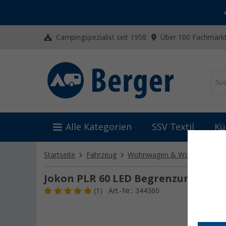
-20% auf Kleidung und Schuhe
Mit dem Aktionscode
20SSV
Campingspezialist seit 1958
Über 100 Fachmärkt
Alle Kategorien
SSV Textil
Kü
Startseite
Fahrzeug
Wohnwagen & Wohnmobil Zu
Jokon PLR 60 LED Begrenzungsleuc
(1)
Art.-Nr.: 344360