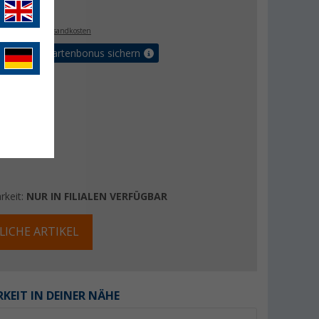
€
9
. MwSt.,
zzgl. Versandkosten
5% Vorteilskartenbonus sichern
rkeit:
NUR IN FILIALEN VERFÜGBAR
LICHE ARTIKEL
KEIT IN DEINER NÄHE