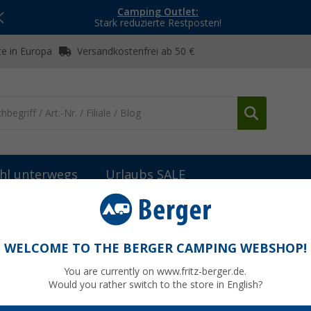
Camping Outlet:
Stark reduzierte Restposten!
e in Europa
Versandkostenfrei ab 50 €
hl unterwegs
Urlaubs SALE
behör
Fahrzeugbeleuchtung außen
Jokon LED Begrenzungsleu
hte
WELCOME TO THE BERGER CAMPING WEBSHOP!
You are currently on www.fritz-berger.de.
Would you rather switch to the store in English?