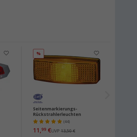
%
%
Seitenmarkierungs-
Einba
Rückstrahlerleuchten
(44)
11,
€
10,
99
99
UVP
13,50 €