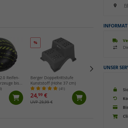
Fi
INFORMAT
Ve
%
%
Di
UNSER SER
2.0 Reifen-
Berger Doppeltrittstufe
Berger AluStep Du
hrzeuge bis 6
Kunststoff (Höhe 37 cm)
klappbarer Doppelt
5 mm
Aluminium Schwar
0)
(41)
(20)
Si
cm)
24,
€
59,
€
99
99
Ko
UVP 29,99 €
UVP 69,99 €
Bi
Cl