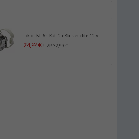
Jokon BL 65 Kat. 2a Blinkleuchte 12 V
24,
€
99
UVP
32,99 €