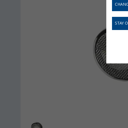
CHANG
STAY 