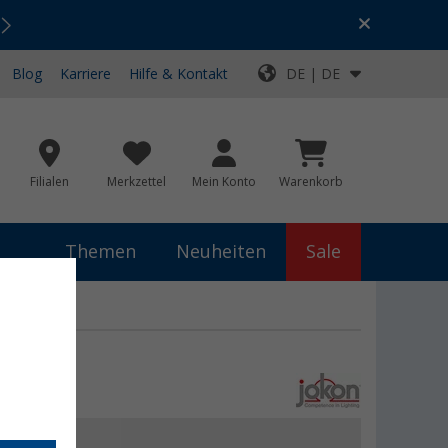
Urlaubs-SALE:
Top-Deals für dein Abenteuer!
Blog
Karriere
Hilfe & Kontakt
DE | DE
Filialen
Merkzettel
Mein Konto
Warenkorb
Themen
Neuheiten
Sale
chte