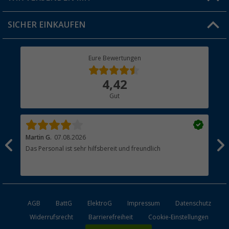
Jobs & Karriere
Click & Collect
SICHER EINKAUFEN
Geschenkgutschein
Rücksendung
Berger Bewusst
Eure Bewertungen
Bestellstatus
Über uns
4,42
Hauptkatalog
Gut
Händler werden
Martin G.
07.08.2026
Jue
Das Personal ist sehr hilfsbereit und freundlich
Per
AGB
BattG
ElektroG
Impressum
Datenschutz
Widerrufsrecht
Barrierefreiheit
Cookie-Einstellungen