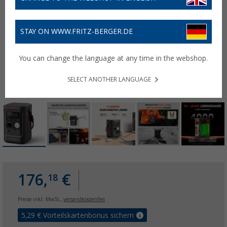
STAY ON WWW.FRITZ-BERGER.DE
You can change the language at any time in the webshop.
SELECT ANOTHER LANGUAGE
176,
€
18
Preise inkl. MwSt.,
versandkostenfrei
5,29
€ Vorteilskartenbonus sichern