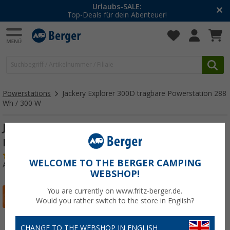
-20% auf Kleidung und Schuhe
Mit dem Aktionscode
20SSV
Powerstations
Jackery Explorer 300D tragbare Powerstation 288
Wh / 300 W
Jackery Explorer 300D tragbare
Powerstation 288 Wh / 300 W
(1)
WELCOME TO THE BERGER CAMPING
Art.-Nr.: 310041
WEBSHOP!
You are currently on www.fritz-berger.de.
Would you rather switch to the store in English?
CHANGE TO THE WEBSHOP IN ENGLISH