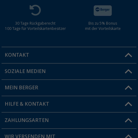
30 Tage Rückgaberecht
Bis zu 5% Bonus
100 Tage für Vorteilskartenbesitzer
mit der Vorteilskarte
KONTAKT
SOZIALE MEDIEN
Du hast eine Frage?
MEIN BERGER
Filiale finden
HILFE & KONTAKT
Vorteilskarte
Blog
ZAHLUNGSARTEN
FAQ & Kontakt
Produkttester
Versandinformationen
WIR VERSENDEN MIT