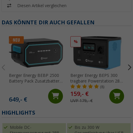
Diesen Artikel vergleichen
DAS KÖNNTE DIR AUCH GEFALLEN
%
Berger Energy BEBP 2500
Berger Energy BEPS 300
Battery Pack Zusatzbatterie
tragbare Powerstation 288
2.160 Wh für BEPS 2500
Wh 300 W
(8)
Powerstation
159,- €
649,- €
UVP 179,- €
HIGHLIGHTS
Mobile DC-
Bis zu 300 W
Stromversorgung mit 288
Gesamtleistung über USB-