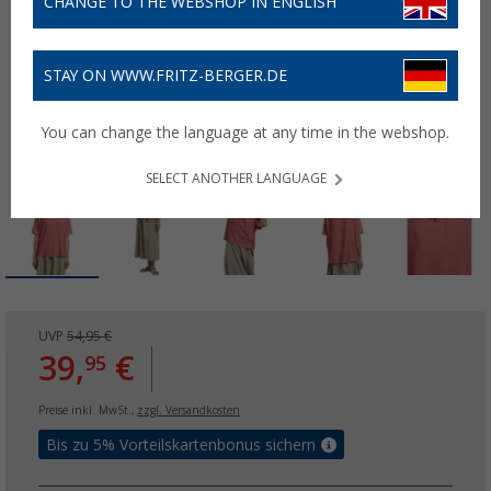
CHANGE TO THE WEBSHOP IN ENGLISH
STAY ON WWW.FRITZ-BERGER.DE
You can change the language at any time in the webshop.
SELECT ANOTHER LANGUAGE
UVP
54,95 €
39,
€
95
Preise inkl. MwSt.,
zzgl. Versandkosten
Bis zu 5% Vorteilskartenbonus sichern