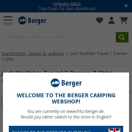
-20% auf Kleidung und Schuhe
Mit dem Aktionscode
20SSV
Damenshirts, -blusen & -pullover
Jack Wolfskin Travel T Damen
T-Shirt
Jack Wolfskin Travel T Damen T-Shirt
Art.-Nr.: 219886XXL
WELCOME TO THE BERGER CAMPING
WEBSHOP!
%
You are currently on www.fritz-berger.de.
Would you rather switch to the store in English?