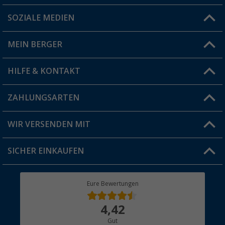
SOZIALE MEDIEN
Du hast eine Frage?
MEIN BERGER
Filiale finden
HILFE & KONTAKT
Vorteilskarte
Blog
ZAHLUNGSARTEN
FAQ & Kontakt
Produkttester
Versandinformationen
WIR VERSENDEN MIT
Jobs & Karriere
Click & Collect
SICHER EINKAUFEN
Geschenkgutschein
Rücksendung
Berger Bewusst
Eure Bewertungen
Bestellstatus
Über uns
4,42
Hauptkatalog
Gut