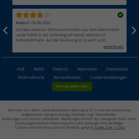
Händler werden
Andre P.
09.08.2026
Tho
Ich habe mehrere Shirts und Hemden aus dem Sale bestellt.
Per
Leider fehlte in der Lieferung ein Hemd, welches ich
mitbestellt hatte. Auf der Rechnung ist es auch nicht
aufgetaucht, aber es gab keinen einzigen Hinweis, dass die
weiterlesen
Lieferung nicht komplett ist.
AGB
BattG
ElektroG
Impressum
Datenschutz
Widerrufsrecht
Barrierefreiheit
Cookie-Einstellungen
Vertrag widerrufen
Alle Preise inkl. MwSt., versandkostenfreie Lieferung ab 50 € innerhalb Deutschland,
ausgenommen Sperrgutzuschlag. Ansonsten zzgl. Versandkosten.
Änderungen und Irrtümer vorbehalten. Abbildungen ähnlich. Nur solange der Vorrat reicht.
Die durchgestrichenen Preise entsprechen dem bisherigen Preis bei Berger.
1)
Gekennzeichnete Preise sind mit 0% MwSt. gemäß
§ 12 Abs. 3 Nr. 1 UStG