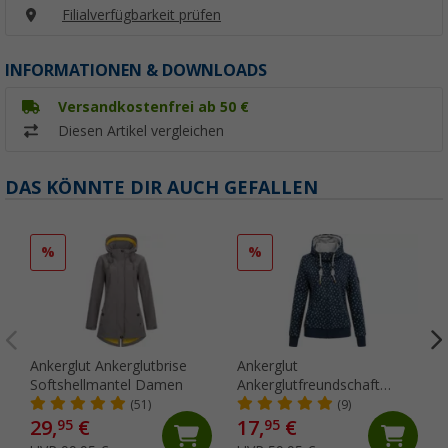
Filialverfügbarkeit prüfen
INFORMATIONEN & DOWNLOADS
Versandkostenfrei ab 50 €
Diesen Artikel vergleichen
DAS KÖNNTE DIR AUCH GEFALLEN
%
%
Ankerglut Ankerglutbrise
Ankerglut
Softshellmantel Damen
Ankerglutfreundschaft
Damen Sweatjacke
(51)
(9)
29,
€
17,
€
95
95