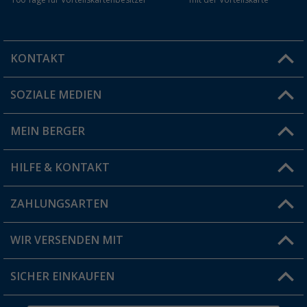
KONTAKT
SOZIALE MEDIEN
Du hast eine Frage?
MEIN BERGER
Filiale finden
HILFE & KONTAKT
Vorteilskarte
Blog
ZAHLUNGSARTEN
FAQ & Kontakt
Produkttester
Versandinformationen
WIR VERSENDEN MIT
Jobs & Karriere
Click & Collect
SICHER EINKAUFEN
Geschenkgutschein
Rücksendung