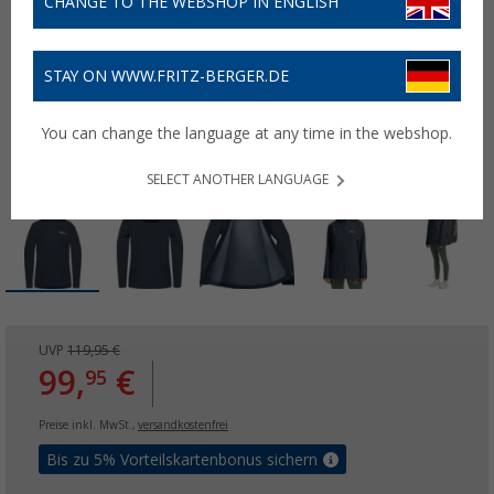
CHANGE TO THE WEBSHOP IN ENGLISH
STAY ON WWW.FRITZ-BERGER.DE
You can change the language at any time in the webshop.
SELECT ANOTHER LANGUAGE
UVP
119,95 €
99,
€
95
Preise inkl. MwSt.,
versandkostenfrei
Bis zu 5% Vorteilskartenbonus sichern