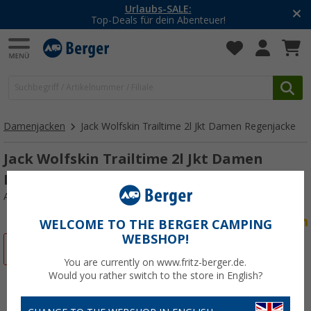
-20% auf Kleidung und Schu
r!
Mit dem Aktionscode
20SS
Damenjacken
Jack Wolfskin Trailtime 2l Jkt Damen Regenjacke
Jack Wolfskin Trailtime 2l Jkt Damen
Regenjacke
Art.-Nr.: 434148XXL
WELCOME TO THE BERGER CAMPING
WEBSHOP!
%
You are currently on www.fritz-berger.de.
Would you rather switch to the store in English?