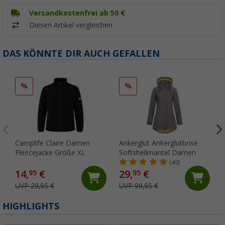
Versandkostenfrei ab 50 €
Diesen Artikel vergleichen
DAS KÖNNTE DIR AUCH GEFALLEN
%
%
Camplife Claire Damen
Ankerglut Ankerglutbrise
Fleecejacke Größe XL
Softshellmantel Damen
(49)
14,
€
29,
€
95
95
UVP 29,95 €
UVP 99,95 €
HIGHLIGHTS