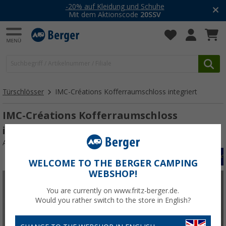
-20% auf Kleidung und Schuhe
Mit dem Aktionscode
20SSV
Türschlösser
IMC-Créations Kofferraumschloss integriert
IMC-Créations Kofferraumschloss
integriert
Art.-Nr.: 531337
WELCOME TO THE BERGER CAMPING
WEBSHOP!
You are currently on www.fritz-berger.de.
Would you rather switch to the store in English?