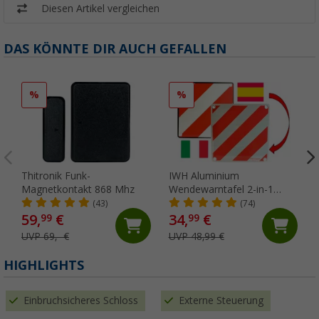
Diesen Artikel vergleichen
DAS KÖNNTE DIR AUCH GEFALLEN
%
%
Thitronik Funk-
IWH Aluminium
Magnetkontakt 868 Mhz
Wendewarntafel 2-in-1
Italien / Spanien 50 x 50 cm
(43)
(74)
59,
€
34,
€
99
99
UVP 69,- €
UVP 48,99 €
HIGHLIGHTS
Einbruchsicheres Schloss
Externe Steuerung