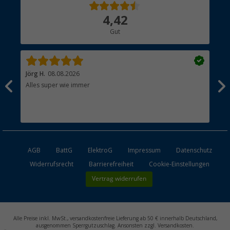
Über uns
4,42
Hauptkatalog
Gut
Händler werden
Jörg H.
08.08.2026
Kla
Alles super wie immer
Ein
und
Lei
Max
unk
AGB
BattG
ElektroG
Impressum
Datenschutz
Widerrufsrecht
Barrierefreiheit
Cookie-Einstellungen
Vertrag widerrufen
Alle Preise inkl. MwSt., versandkostenfreie Lieferung ab 50 € innerhalb Deutschland,
ausgenommen Sperrgutzuschlag. Ansonsten zzgl. Versandkosten.