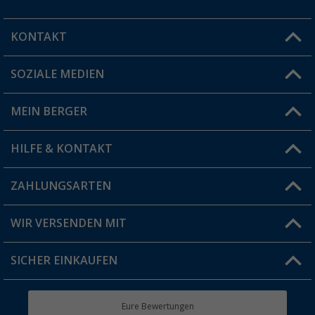
KONTAKT
SOZIALE MEDIEN
Du hast eine Frage?
MEIN BERGER
Filiale finden
HILFE & KONTAKT
Vorteilskarte
Blog
ZAHLUNGSARTEN
FAQ & Kontakt
Produkttester
Versandinformationen
WIR VERSENDEN MIT
Jobs & Karriere
Click & Collect
SICHER EINKAUFEN
Geschenkgutschein
Rücksendung
Berger Bewusst
Eure Bewertungen
Bestellstatus