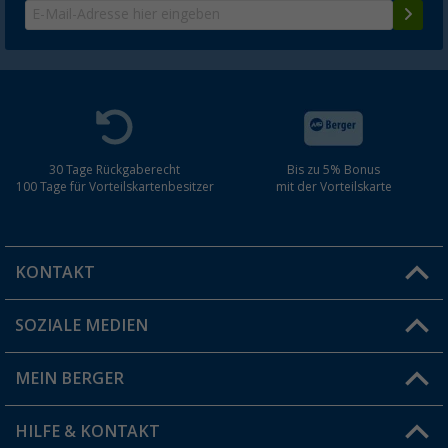
30 Tage Rückgaberecht
Bis zu 5% Bonus
100 Tage für Vorteilskartenbesitzer
mit der Vorteilskarte
KONTAKT
SOZIALE MEDIEN
Du hast eine Frage?
MEIN BERGER
Filiale finden
HILFE & KONTAKT
Vorteilskarte