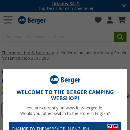
-20% auf Kleidung und Schuhe
Mit dem Aktionscode
20SSV
Thermomatten & Isolierung
Hindermann Innenisolierung Premio
für Fiat Ducato 250 / 290
Hindermann Innenisolierung Premio für
Fiat Ducato 250 / 290
(7)
WELCOME TO THE BERGER CAMPING
Art.-Nr.: 289710
WEBSHOP!
You are currently on www.fritz-berger.de.
%
Would you rather switch to the store in English?
CHANGE TO THE WEBSHOP IN ENGLISH