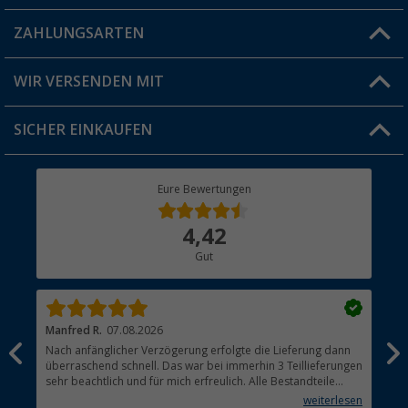
Blog
ZAHLUNGSARTEN
FAQ & Kontakt
Produkttester
Versandinformationen
WIR VERSENDEN MIT
Jobs & Karriere
Click & Collect
SICHER EINKAUFEN
Geschenkgutschein
Rücksendung
Berger Bewusst
Eure Bewertungen
Bestellstatus
Über uns
4,42
Hauptkatalog
Gut
Händler werden
Manfred R.
07.08.2026
Han
Nach anfänglicher Verzögerung erfolgte die Lieferung dann
Sen
überraschend schnell. Das war bei immerhin 3 Teillieferungen
Lie
sehr beachtlich und für mich erfreulich. Alle Bestandteile
waren gut verpackt und in Ordnung. Das Gerät (Gasgrill)
weiterlesen