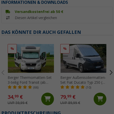
INFORMATIONEN & DOWNLOADS
Versandkostenfrei ab 50 €
Diesen Artikel vergleichen
DAS KÖNNTE DIR AUCH GEFALLEN
%
%
Berger Thermomatten-Set
Berger Außenisoliermatten-
3-teilig Ford Transit (ab
Set Fiat Ducato Typ 250 (ab
2014)
2006) / 290 (ab 2014)
(66)
(10)
34,
€
79,
€
99
99
UVP 59,99 €
UVP 89,99 €
PRODUKTBESCHREIBUNG