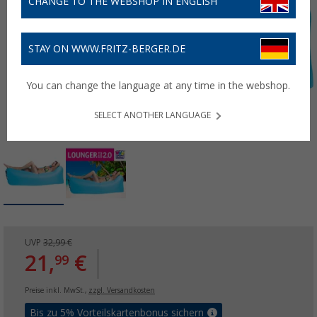
CHANGE TO THE WEBSHOP IN ENGLISH
STAY ON WWW.FRITZ-BERGER.DE
You can change the language at any time in the webshop.
SELECT ANOTHER LANGUAGE
UVP
32,99 €
21,
€
99
Preise inkl. MwSt.,
zzgl. Versandkosten
Bis zu 5% Vorteilskartenbonus sichern