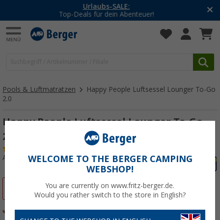
-20% auf Kleidung und Schuhe
Mit dem Aktionscode
20SSV
Pools & Luftmatratzen
Happy People Luftsessel Lounger To-Go
2.0
Happy People Luftsessel Lounger To-Go
2.0 blau
(2)
Art.-Nr.: 509350
WELCOME TO THE BERGER CAMPING
WEBSHOP!
You are currently on www.fritz-berger.de.
%
Would you rather switch to the store in English?