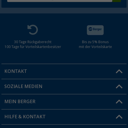
30 Tage Rückgaberecht
Bis zu 5% Bonus
100 Tage für Vorteilskartenbesitzer
mit der Vorteilskarte
KONTAKT
SOZIALE MEDIEN
Du hast eine Frage?
MEIN BERGER
Filiale finden
HILFE & KONTAKT
Vorteilskarte