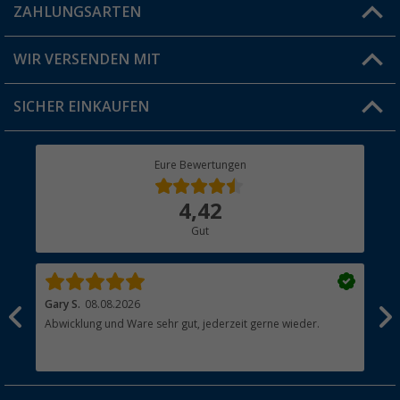
Blog
ZAHLUNGSARTEN
FAQ & Kontakt
Produkttester
Versandinformationen
WIR VERSENDEN MIT
Jobs & Karriere
Click & Collect
SICHER EINKAUFEN
Geschenkgutschein
Rücksendung
Berger Bewusst
Eure Bewertungen
Bestellstatus
Über uns
4,42
Hauptkatalog
Gut
Händler werden
Gary S.
08.08.2026
Rol
Abwicklung und Ware sehr gut, jederzeit gerne wieder.
All