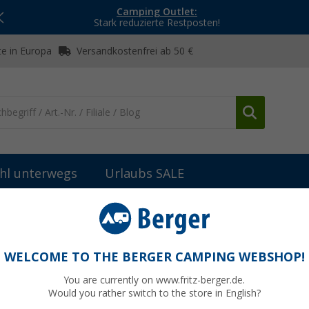
Camping Outlet:
Stark reduzierte Restposten!
e in Europa
Versandkostenfrei ab 50 €
hl unterwegs
Urlaubs SALE
 Steckdosen
HABA Steckdose für Wohnwagen C-Line 230 V
ine 230 V braun
WELCOME TO THE BERGER CAMPING WEBSHOP!
You are currently on www.fritz-berger.de.
Would you rather switch to the store in English?