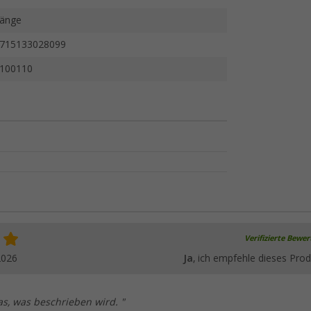
änge
715133028099
100110
Verifizierte Bewe
2026
Ja
, ich empfehle dieses Prod
s, was beschrieben wird. "