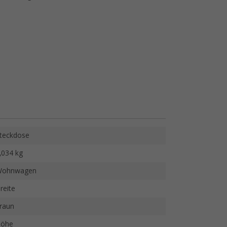
teckdose
,034 kg
ohnwagen
reite
raun
öhe