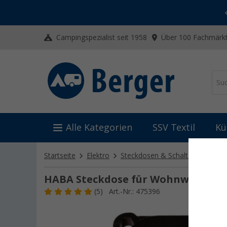
-20% auf Kleidung und Schuhe
Mit dem Aktionscode
20SSV
Campingspezialist seit 1958
Über 100 Fachmärkt
Alle Kategorien
SSV Textil
Kü
Startseite
Elektro
Steckdosen & Schalter
230 V
HABA Steckdose für Wohnwagen C-L
(5)
Art.-Nr.: 475396