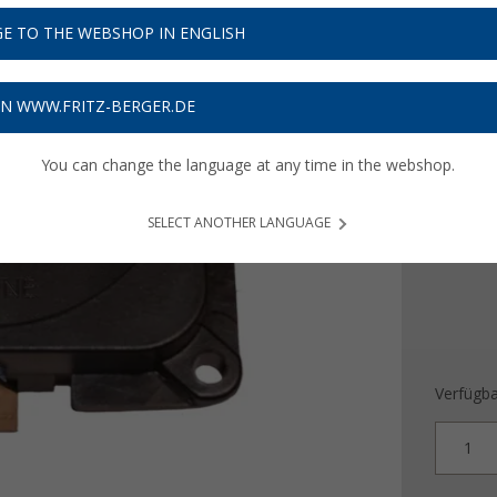
5,
85
E TO THE WEBSHOP IN ENGLISH
Preise inkl
Bis zu 
ON WWW.FRITZ-BERGER.DE
Farbe
You can change the language at any time in the webshop.
SELECT ANOTHER LANGUAGE
Verfügba
1