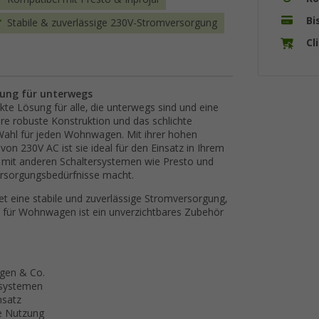
Bi
Stabile & zuverlässige 230V-Stromversorgung
Cl
gung für unterwegs
te Lösung für alle, die unterwegs sind und eine
re robuste Konstruktion und das schlichte
ahl für jeden Wohnwagen. Mit ihrer hohen
n 230V AC ist sie ideal für den Einsatz in Ihrem
mit anderen Schaltersystemen wie Presto und
mversorgungsbedürfnisse macht.
tet eine stabile und zuverlässige Stromversorgung,
V für Wohnwagen ist ein unverzichtbares Zubehör
gen & Co.
rsystemen
nsatz
e Nutzung