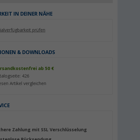
KEIT IN DEINER NÄHE
lialverfügbarkeit prüfen
%
IONEN & DOWNLOADS
rsandkostenfrei ab 50 €
talogseite: 426
esen Artikel vergleichen
men mit
Haba Abdeckrahmen 1-fach
Haba Außensteckdo
Opal C-line schwarz
weiß
(3)
(Übe
11,
€
99
VICE
2,
€
55
UVP 16,99 €
chere Zahlung mit SSL Verschlüsselung
stenlose Rücksendung