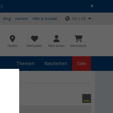
Urlaubs-SALE:
Top-Deals für dein Abenteuer!
Blog
Karriere
Hilfe & Kontakt
DE | DE
Filialen
Merkzettel
Mein Konto
Warenkorb
Themen
Neuheiten
Sale