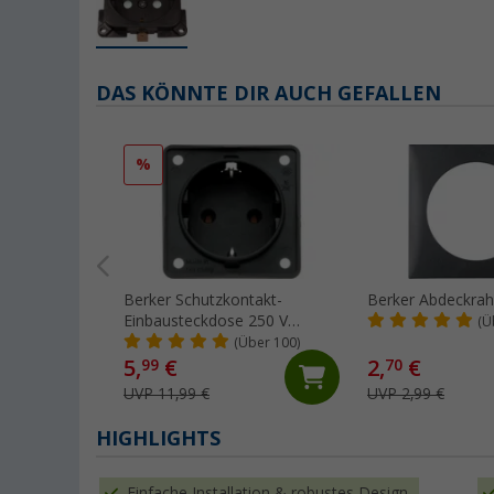
DAS KÖNNTE DIR AUCH GEFALLEN
%
Berker Schutzkontakt-
Berker Abdeckra
Einbausteckdose 250 V
(Ü
anthrazit
(Über 100)
5,
€
2,
€
99
70
UVP 11,99 €
UVP 2,99 €
HIGHLIGHTS
Einfache Installation & robustes Design