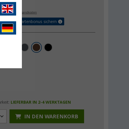
€
. MwSt.,
zzgl. Versandkosten
5% Vorteilskartenbonus sichern
rkeit:
LIEFERBAR IN 2-4 WERKTAGEN
IN DEN WARENKORB