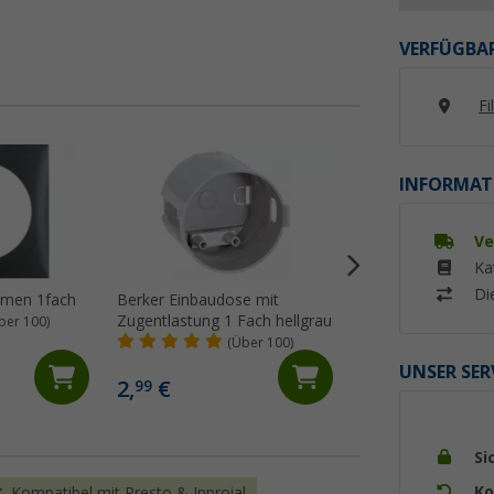
VERFÜGBAR
Fi
%
INFORMAT
Ve
Ka
Di
hmen 1fach
Berker Einbaudose mit
Berker Abdeckrah
Zugentlastung 1 Fach hellgrau
Klappdeckel flach
ber 100)
(Über 100)
(92)
4,
€
99
UNSER SER
2,
€
99
UVP 7,50 €
Si
Ko
Kompatibel mit Presto & Inprojal