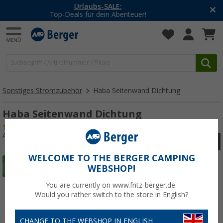
-20% auf Kleidung und Schuhe
Mit dem Aktionscode
20SSV
Sonstiges Stromzubehör
Haba Seitenwand Dichtung
Haba Seitenwand Dichtung
(25)
Art.-Nr.: 165790
WELCOME TO THE BERGER CAMPING
WEBSHOP!
You are currently on www.fritz-berger.de.
Would you rather switch to the store in English?
CHANGE TO THE WEBSHOP IN ENGLISH