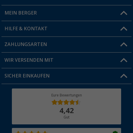
MEIN BERGER
Filiale finden
HILFE & KONTAKT
Vorteilskarte
Blog
ZAHLUNGSARTEN
FAQ & Kontakt
Produkttester
Versandinformationen
WIR VERSENDEN MIT
Jobs & Karriere
Click & Collect
SICHER EINKAUFEN
Geschenkgutschein
Rücksendung
Berger Bewusst
Eure Bewertungen
Bestellstatus
Über uns
4,42
Hauptkatalog
Gut
Händler werden