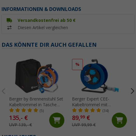
INFORMATIONEN & DOWNLOADS
Versandkostenfrei ab 50 €
Diesen Artikel vergleichen
DAS KÖNNTE DIR AUCH GEFALLEN
%
Berger by Brennenstuhl Set
Berger Expert CEE-
Kabeltrommel in Tasche
Kabeltrommel mit
Garant mit CEE-
Thermoschutzschalter 25
(5)
(34)
Winkelkupplung und
m
135,- €
89,
€
99
Schutzkontakt-Kombidose
UVP 139,- €
UVP 99,99 €
20 Meter