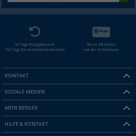
30 Tage Rückgaberecht
Bis zu 5% Bonus
100 Tage für Vorteilskartenbesitzer
mit der Vorteilskarte
KONTAKT
SOZIALE MEDIEN
Du hast eine Frage?
MEIN BERGER
Filiale finden
HILFE & KONTAKT
Vorteilskarte