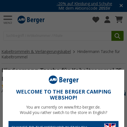
-20% auf Kleidung und Schuhe
Mit dem Aktionscode
20SSV
Kabeltrommeln & Verlängerungskabel
Hindermann Tasche für
Kabeltrommel
Hindermann Tasche für Kabeltrommel 25
Meter
(23)
Art.-Nr.: 256170
WELCOME TO THE BERGER CAMPING
WEBSHOP!
You are currently on www.fritz-berger.de.
Would you rather switch to the store in English?