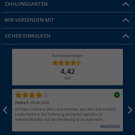
Blog
ZAHLUNGSARTEN
FAQ & Kontakt
Produkttester
Versandinformationen
WIR VERSENDEN MIT
Jobs & Karriere
Click & Collect
SICHER EINKAUFEN
Geschenkgutschein
Rücksendung
Berger Bewusst
Eure Bewertungen
Bestellstatus
Über uns
4,42
Hauptkatalog
Gut
Händler werden
Andre P.
09.08.2026
Tho
Ich habe mehrere Shirts und Hemden aus dem Sale bestellt.
Per
Leider fehlte in der Lieferung ein Hemd, welches ich
mitbestellt hatte. Auf der Rechnung ist es auch nicht
aufgetaucht, aber es gab keinen einzigen Hinweis, dass die
weiterlesen
Lieferung nicht komplett ist.