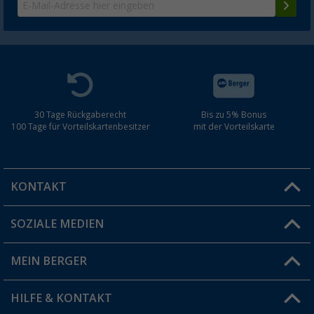
30 Tage Rückgaberecht
Bis zu 5% Bonus
100 Tage für Vorteilskartenbesitzer
mit der Vorteilskarte
KONTAKT
SOZIALE MEDIEN
Du hast eine Frage?
MEIN BERGER
Filiale finden
HILFE & KONTAKT
Vorteilskarte