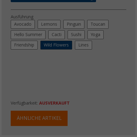
Ausführung
Avocado
Lemons
Pinguin
Toucan
Hello Summer
Cacti
Sushi
Yoga
Friendship
Wild Flowers
Lines
Verfügbarkeit:
AUSVERKAUFT
ÄHNLICHE ARTIKEL