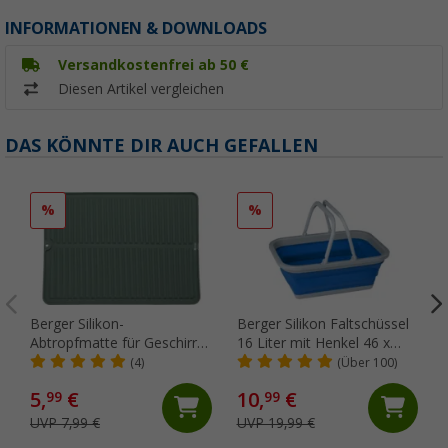
INFORMATIONEN & DOWNLOADS
Versandkostenfrei ab 50 €
Diesen Artikel vergleichen
DAS KÖNNTE DIR AUCH GEFALLEN
%
%
Berger Silikon-
Berger Silikon Faltschüssel
Abtropfmatte für Geschirr
16 Liter mit Henkel 46 x
mit erhöhtem Rand grün
34,2 x 18,4 cm
(4)
(Über 100)
5,
€
10,
€
99
99
UVP 7,99 €
UVP 19,99 €