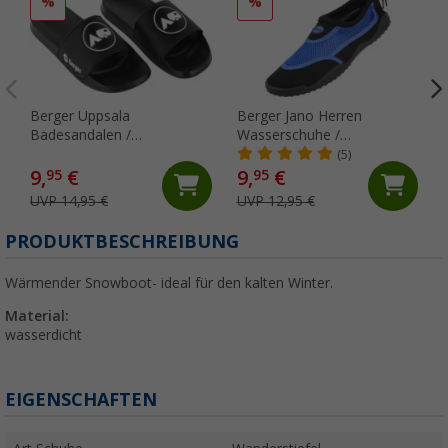
%
%
Berger Uppsala
Berger Jano Herren
Badesandalen /
Wasserschuhe /
Badeschlappen
Neoprenschuhe
(5)
9,
€
9,
€
95
95
UVP 14,95 €
UVP 12,95 €
PRODUKTBESCHREIBUNG
Wärmender Snowboot- ideal für den kalten Winter.
Material:
wasserdicht
EIGENSCHAFTEN