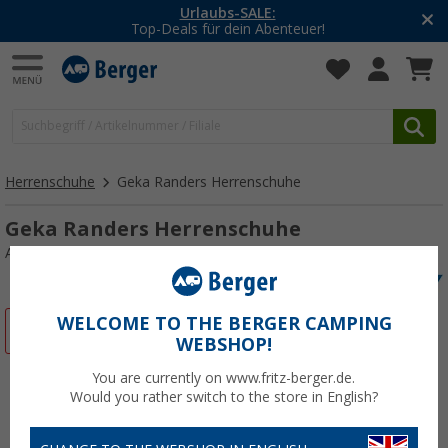
Urlaubs-SALE:
Top-Deals für dein Abenteuer!
Herrenschuhe
Geka Randers Herrenschuhe
Geka Randers Herrenschuhe
Art.-Nr.: 61557041
WELCOME TO THE BERGER CAMPING
%
WEBSHOP!
You are currently on www.fritz-berger.de.
Would you rather switch to the store in English?