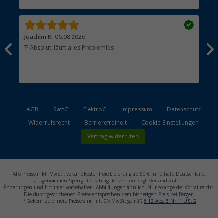
Händler werden
Joachim K.
06.08.2026
And
l
?? Absolut, läuft alles Problemlos
Sch
he
esen
AGB
BattG
ElektroG
Impressum
Datenschutz
Widerrufsrecht
Barrierefreiheit
Cookie-Einstellungen
Vertrag widerrufen
Alle Preise inkl. MwSt., versandkostenfreie Lieferung ab 50 € innerhalb Deutschland,
ausgenommen Sperrgutzuschlag. Ansonsten zzgl. Versandkosten.
Änderungen und Irrtümer vorbehalten. Abbildungen ähnlich. Nur solange der Vorrat reicht.
Die durchgestrichenen Preise entsprechen dem bisherigen Preis bei Berger.
1)
Gekennzeichnete Preise sind mit 0% MwSt. gemäß
§ 12 Abs. 3 Nr. 1 UStG