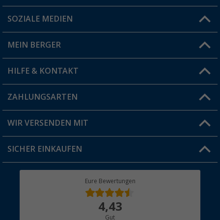
SOZIALE MEDIEN
Du hast eine Frage?
MEIN BERGER
Filiale finden
HILFE & KONTAKT
Vorteilskarte
Blog
ZAHLUNGSARTEN
FAQ & Kontakt
Produkttester
Versandinformationen
WIR VERSENDEN MIT
Jobs & Karriere
Click & Collect
SICHER EINKAUFEN
Geschenkgutschein
Rücksendung
Berger Bewusst
Eure Bewertungen
Bestellstatus
Über uns
4,43
Hauptkatalog
Gut