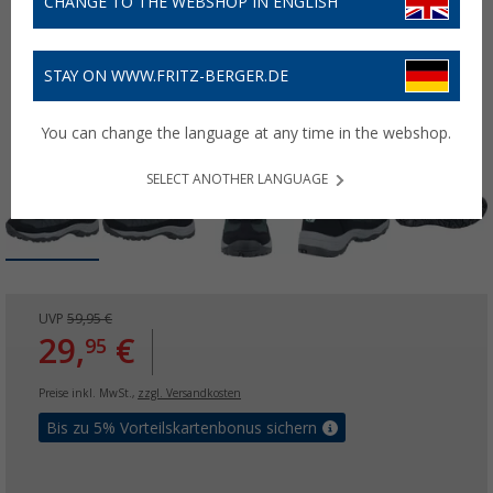
CHANGE TO THE WEBSHOP IN ENGLISH
STAY ON WWW.FRITZ-BERGER.DE
You can change the language at any time in the webshop.
SELECT ANOTHER LANGUAGE
UVP
59,95 €
29,
€
95
Preise inkl. MwSt.,
zzgl. Versandkosten
Bis zu 5% Vorteilskartenbonus sichern