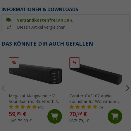
INFORMATIONEN & DOWNLOADS
Versandkostenfrei ab 50 €
Diesen Artikel vergleichen
DAS KÖNNTE DIR AUCH GEFALLEN
%
%
Megasat Klangwunder V
Caratec CAS102 Audio
Soundbar mit Bluetooth /
Soundbar für Wohnmobil-
USB / Klinke
TV-Geräte / Smartphone
(45)
(6)
mit Klinkenstecker inklusive
59,
€
70,
€
99
99
TV Halterung
UVP 79,90 €
UVP 79,- €