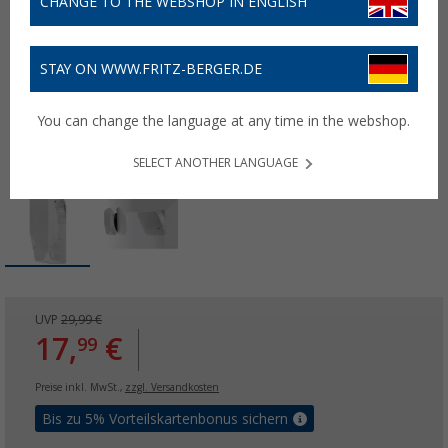
CHANGE TO THE WEBSHOP IN ENGLISH
STAY ON WWW.FRITZ-BERGER.DE
You can change the language at any time in the webshop.
SELECT ANOTHER LANGUAGE
UVP
29,99 €
17,
€
99
Preise inkl. MwSt.,
zzgl. Versandkosten
Bis zu 5% Vorteilskartenbonus sichern