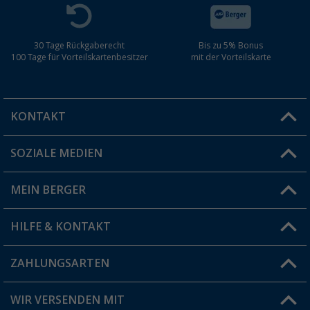
30 Tage Rückgaberecht
Bis zu 5% Bonus
100 Tage für Vorteilskartenbesitzer
mit der Vorteilskarte
KONTAKT
SOZIALE MEDIEN
Du hast eine Frage?
MEIN BERGER
Filiale finden
HILFE & KONTAKT
Vorteilskarte
Blog
ZAHLUNGSARTEN
FAQ & Kontakt
Produkttester
Versandinformationen
WIR VERSENDEN MIT