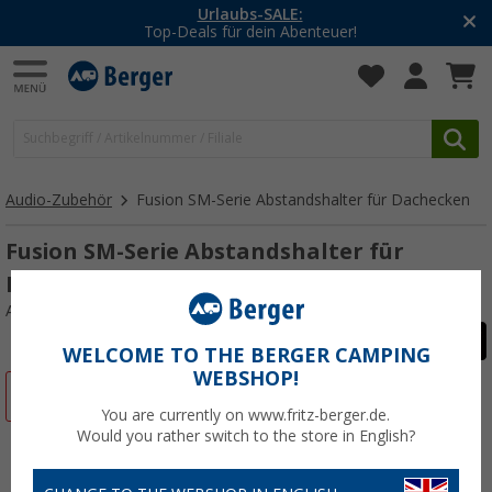
-20% auf Kleidung und Schuhe
Mit dem Aktionscode
20SSV
Audio-Zubehör
Fusion SM-Serie Abstandshalter für Dachecken
Fusion SM-Serie Abstandshalter für
Dachecken Weiß
Art.-Nr.: 289060
WELCOME TO THE BERGER CAMPING
WEBSHOP!
%
You are currently on www.fritz-berger.de.
Would you rather switch to the store in English?