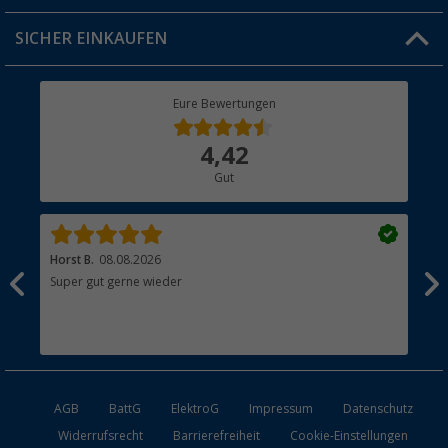
Jobs & Karriere
Click & Collect
SICHER EINKAUFEN
Geschenkgutschein
Rücksendung
Berger Bewusst
Eure Bewertungen
Bestellstatus
Über uns
4,42
Hauptkatalog
Gut
Händler werden
Horst B.
08.08.2026
Joa
nn
Super gut gerne wieder
Ist
ngen
esen
AGB
BattG
ElektroG
Impressum
Datenschutz
Widerrufsrecht
Barrierefreiheit
Cookie-Einstellungen