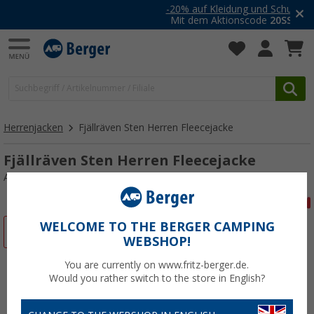
-20% auf Kleidung und Schuhe
Mit dem Aktionscode
20SSV
Herrenjacken
Fjällräven Sten Herren Fleecejacke
Fjällräven Sten Herren Fleecejacke
Art.-Nr.: 801050L
WELCOME TO THE BERGER CAMPING
%
WEBSHOP!
You are currently on www.fritz-berger.de.
Would you rather switch to the store in English?