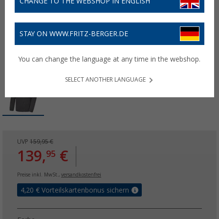
CHANGE TO THE WEBSHOP IN ENGLISH
STAY ON WWW.FRITZ-BERGER.DE
You can change the language at any time in the webshop.
SELECT ANOTHER LANGUAGE
UVP
159,95 €
139,
€
95
Preise inkl. MwSt.,
versandkostenfrei
4,20
€ Vorteilskartenbonus sichern