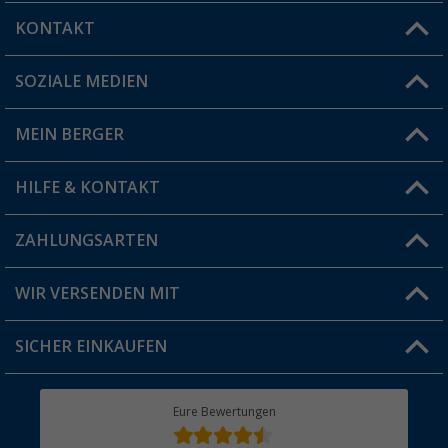
KONTAKT
SOZIALE MEDIEN
Du hast eine Frage?
MEIN BERGER
Filiale finden
HILFE & KONTAKT
Vorteilskarte
Blog
ZAHLUNGSARTEN
FAQ & Kontakt
Produkttester
Versandinformationen
WIR VERSENDEN MIT
Jobs & Karriere
Click & Collect
SICHER EINKAUFEN
Geschenkgutschein
Rücksendung
Berger Bewusst
Eure Bewertungen
Bestellstatus