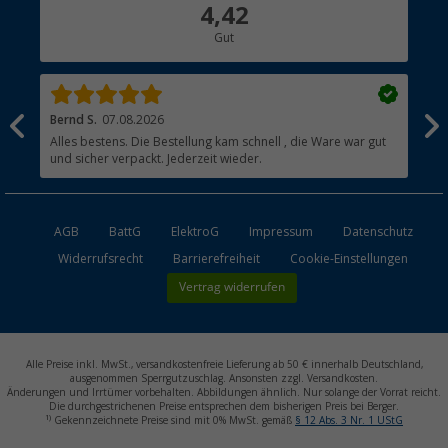
Über uns
4,42
Hauptkatalog
Gut
Händler werden
Bernd S.
07.08.2026
Rol
nd
Alles bestens. Die Bestellung kam schnell , die Ware war gut
Gen
und sicher verpackt. Jederzeit wieder.
AGB
BattG
ElektroG
Impressum
Datenschutz
Widerrufsrecht
Barrierefreiheit
Cookie-Einstellungen
Vertrag widerrufen
Alle Preise inkl. MwSt., versandkostenfreie Lieferung ab 50 € innerhalb Deutschland,
ausgenommen Sperrgutzuschlag. Ansonsten zzgl. Versandkosten.
Änderungen und Irrtümer vorbehalten. Abbildungen ähnlich. Nur solange der Vorrat reicht.
Die durchgestrichenen Preise entsprechen dem bisherigen Preis bei Berger.
1)
Gekennzeichnete Preise sind mit 0% MwSt. gemäß
§ 12 Abs. 3 Nr. 1 UStG