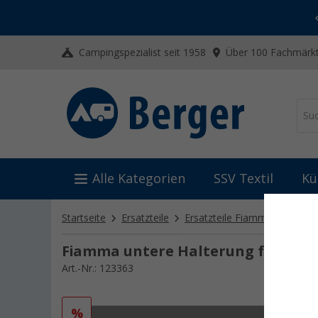
-20% auf Kleidung und Schuhe
Mit dem Aktionscode
20SSV
Campingspezialist seit 1958
Über 100 Fachmärkt
Alle Kategorien
SSV Textil
Kü
Startseite
Ersatzteile
Ersatzteile Fiamma
Ersatz
Fiamma untere Halterung für CB
Art.-Nr.: 123363
%