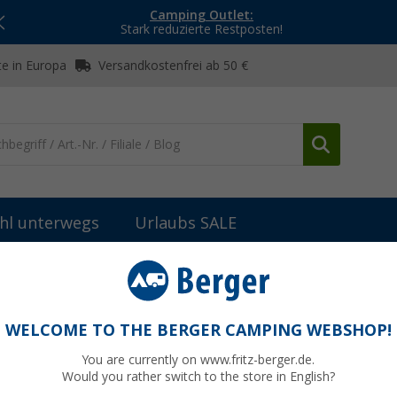
Camping Outlet:
Stark reduzierte Restposten!
e in Europa
Versandkostenfrei ab 50 €
hl unterwegs
Urlaubs SALE
teile Fiamma Fahrradträger
Fiamma untere Halterung für CB
WELCOME TO THE BERGER CAMPING WEBSHOP!
You are currently on www.fritz-berger.de.
Would you rather switch to the store in English?
UVP
41,65