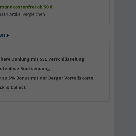
rsandkostenfrei ab 50 €
esen Artikel vergleichen
VICE
%
%
chere Zahlung mit SSL Verschlüsselung
stenlose Rücksendung
s zu 5% Bonus mit der Berger Vorteilskarte
be (30
Fiamma Kit Repair Plus für
Fiamma Markisenku
ick & Collect
Markisentuch
Standard
(18)
(4)
21,
€
43,
€
95
95
UVP 29,10 €
UVP 54,80 €