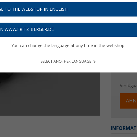
36,
1
E TO THE WEBSHOP IN ENGLISH
Preise inkl
Bis zu 
ON WWW.FRITZ-BERGER.DE
You can change the language at any time in the webshop.
SELECT ANOTHER LANGUAGE
Verfügba
ÄHN
INFORMAT