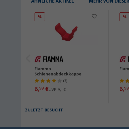
ÄHNLICHE ARTIKEL
MEHR VON DIESE
%
%
kung
Fiamma
Fia
Schienenabdeckkappe
(3)
6,
€
6,
99
99
UVP
9,- €
ZULETZT BESUCHT