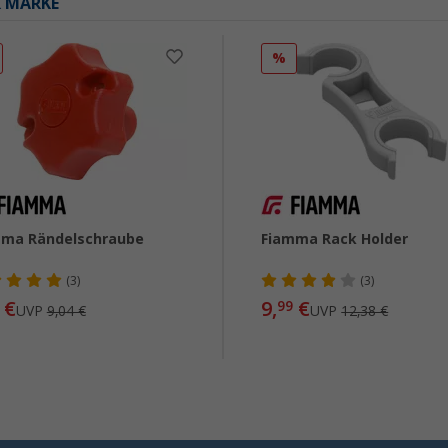
R MARKE
%
mma Rändelschraube
Fiamma Rack Holder
(3)
(3)
€
9,
€
99
UVP
9,04 €
UVP
12,38 €