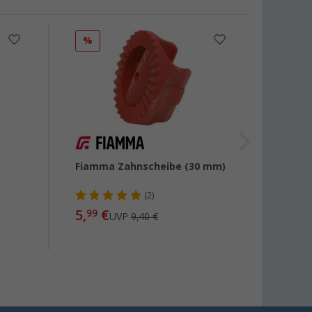
%
%
Fiamma Zahnscheibe (30 mm)
Fiam
Siche
Holde
(2)
5,
€
99
UVP
9,40 €
17,
99