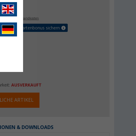
€
0
. MwSt.,
zzgl. Versandkosten
5% Vorteilskartenbonus sichern
rkeit:
AUSVERKAUFT
LICHE ARTIKEL
IONEN & DOWNLOADS