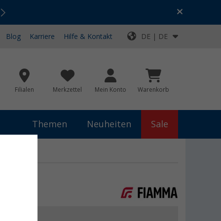
Urlaubs-SALE:
Top-Deals für dein Abenteuer!
Blog
Karriere
Hilfe & Kontakt
DE | DE
Filialen
Merkzettel
Mein Konto
Warenkorb
Themen
Neuheiten
Sale
 €