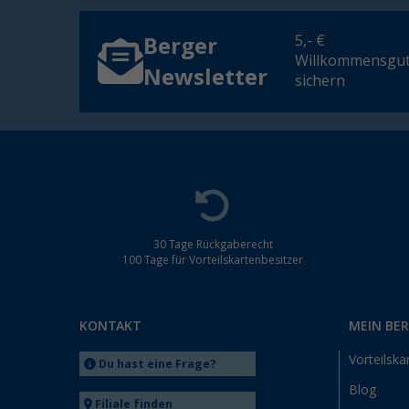
5,- €
Berger
Willkommensgut
Newsletter
sichern
30 Tage Rückgaberecht
100 Tage für Vorteilskartenbesitzer
KONTAKT
MEIN BE
Vorteilska
Du hast eine Frage?
Blog
Filiale finden