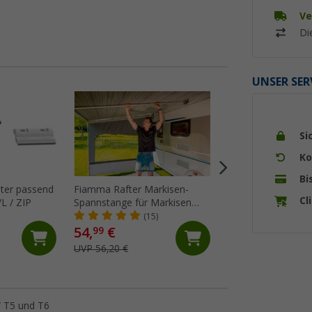
Ve
Di
UNSER SER
%
Si
Ko
Bi
ter passend
Fiamma Rafter Markisen-
Fiamma Zahnschei
Cl
L / ZIP
Spannstange für Markisen
mm)
F45/F80/F65
(15)
(2)
54,
€
5,
€
99
99
UVP 56,20 €
UVP 9,40 €
W T5 und T6