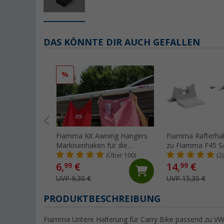
DAS KÖNNTE DIR AUCH GEFALLEN
%
Fiamma Kit Awning Hangers
Fiamma Rafterhal
Markisenhaken für die
zu Fiamma F45 S/
Kederschiene
(Über 100)
(2)
6,
€
14,
€
99
99
UVP 9,30 €
UVP 15,35 €
PRODUKTBESCHREIBUNG
Fiamma Untere Halterung für Carry Bike passend zu V