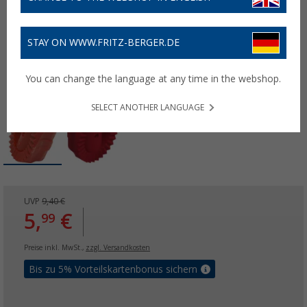
STAY ON WWW.FRITZ-BERGER.DE
You can change the language at any time in the webshop.
SELECT ANOTHER LANGUAGE
UVP
9,40 €
5,
€
99
Preise inkl. MwSt.,
zzgl. Versandkosten
Bis zu 5% Vorteilskartenbonus sichern