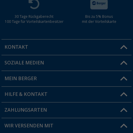
30 Tage Rückgaberecht
Bis zu 5% Bonus
100 Tage für Vorteilskartenbesitzer
mit der Vorteilskarte
KONTAKT
SOZIALE MEDIEN
Du hast eine Frage?
MEIN BERGER
Filiale finden
HILFE & KONTAKT
Vorteilskarte
Blog
ZAHLUNGSARTEN
FAQ & Kontakt
Produkttester
Versandinformationen
WIR VERSENDEN MIT