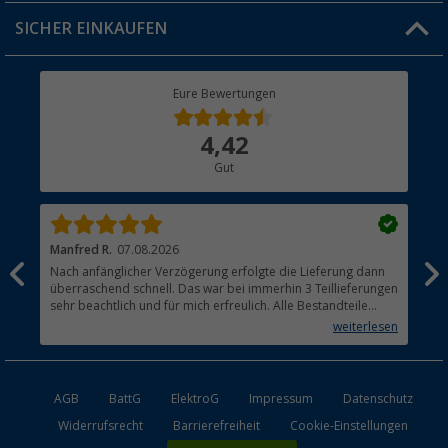
Jobs & Karriere
Click & Collect
SICHER EINKAUFEN
Geschenkgutschein
Rücksendung
Berger Bewusst
Eure Bewertungen
Bestellstatus
Über uns
4,42
Hauptkatalog
Gut
Händler werden
Manfred R.
07.08.2026
Han
Nach anfänglicher Verzögerung erfolgte die Lieferung dann
Sen
überraschend schnell. Das war bei immerhin 3 Teillieferungen
Lie
sehr beachtlich und für mich erfreulich. Alle Bestandteile
waren gut verpackt und in Ordnung. Das Gerät (Gasgrill)
weiterlesen
funktioniert bestens
AGB
BattG
ElektroG
Impressum
Datenschutz
Widerrufsrecht
Barrierefreiheit
Cookie-Einstellungen