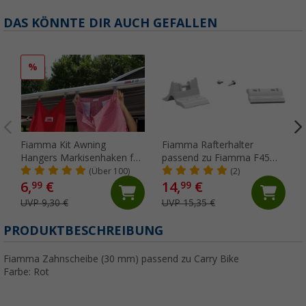
DAS KÖNNTE DIR AUCH GEFALLEN
%
Fiamma Kit Awning
Fiamma Rafterhalter
Hangers Markisenhaken für
passend zu Fiamma F45
die Kederschiene
S/L / ZIP
(Über 100)
(2)
6,
€
14,
€
99
99
UVP 9,30 €
UVP 15,35 €
PRODUKTBESCHREIBUNG
Fiamma Zahnscheibe (30 mm) passend zu Carry Bike
Farbe: Rot