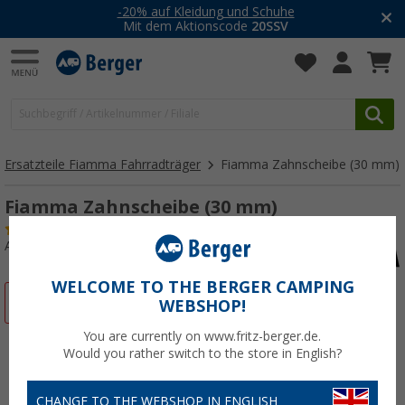
-20% auf Kleidung und Schuhe
Mit dem Aktionscode
20SSV
Ersatzteile Fiamma Fahrradträger
Fiamma Zahnscheibe (30 mm)
Fiamma Zahnscheibe (30 mm)
(2)
Art.-Nr.: 130623
WELCOME TO THE BERGER CAMPING
%
WEBSHOP!
You are currently on www.fritz-berger.de.
Would you rather switch to the store in English?
CHANGE TO THE WEBSHOP IN ENGLISH