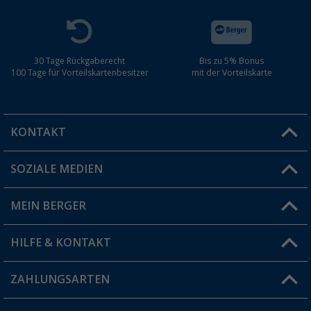
30 Tage Rückgaberecht
Bis zu 5% Bonus
100 Tage für Vorteilskartenbesitzer
mit der Vorteilskarte
KONTAKT
SOZIALE MEDIEN
Du hast eine Frage?
MEIN BERGER
Filiale finden
HILFE & KONTAKT
Vorteilskarte
Blog
ZAHLUNGSARTEN
FAQ & Kontakt
Produkttester
Versandinformationen