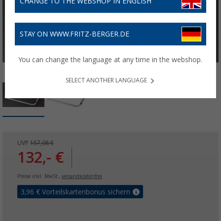
CHANGE TO THE WEBSHOP IN ENGLISH
STAY ON WWW.FRITZ-BERGER.DE
You can change the language at any time in the webshop.
SELECT ANOTHER LANGUAGE
UVP
157,08 €
132,- €
Preise inkl. MwSt.,
versandkostenfrei
3,96
€ Vorteilskartenbonus sichern