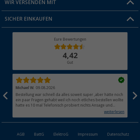
WIR VERSENDEN MIT
Jobs & Karriere
Click & Collect
SICHER EINKAUFEN
Geschenkgutschein
Rücksendung
Berger Bewusst
Eure Bewertungen
Bestellstatus
Über uns
4,42
Hauptkatalog
Gut
Händler werden
Michael W.
09.08.2026
And
Bestellung war schnell da alles soweit super ,aber hätte noch
Ich
ein paar Fragen gehabt weil ich noch etliches bestellen wollte
Lei
hatte es 10 mal Telefonisch probiert nichts Ansage und
mit
auflegen fertig .
auf
weiterlesen
Lie
AGB
BattG
ElektroG
Impressum
Datenschutz