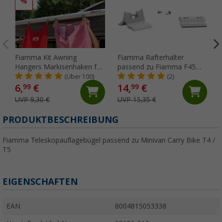
%
Fiamma Kit Awning
Fiamma Rafterhalter
Hangers Markisenhaken für
passend zu Fiamma F45
die Kederschiene
S/L / ZIP
(Über 100)
(2)
6,
€
14,
€
99
99
UVP 9,30 €
UVP 15,35 €
PRODUKTBESCHREIBUNG
Fiamma Teleskopauflagebügel passend zu Minivan Carry Bike T4 /
T5
EIGENSCHAFTEN
EAN
8004815053338