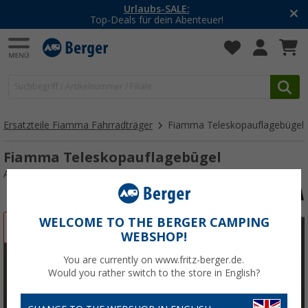
-20% auf Kleidung und Schu
r!
Mit dem Aktionscode
20SS
Ersatzteile Fiamma Fahrradträger
Fiamma Teleskopauflagebügel
Fiamma Teleskopauflagebügel
Art.-Nr.: 703623
WELCOME TO THE BERGER CAMPING
%
WEBSHOP!
You are currently on www.fritz-berger.de.
Would you rather switch to the store in English?