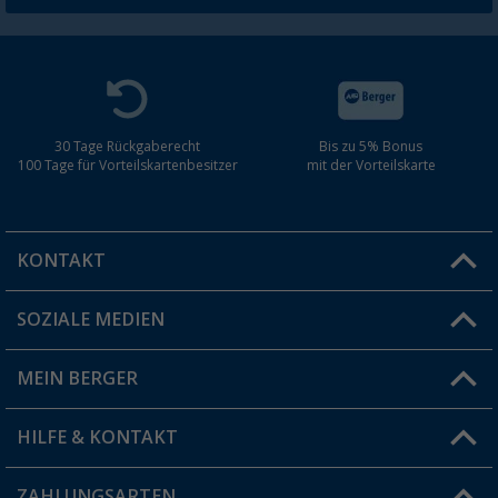
30 Tage Rückgaberecht
Bis zu 5% Bonus
100 Tage für Vorteilskartenbesitzer
mit der Vorteilskarte
KONTAKT
SOZIALE MEDIEN
Du hast eine Frage?
MEIN BERGER
Filiale finden
HILFE & KONTAKT
Vorteilskarte
Blog
ZAHLUNGSARTEN