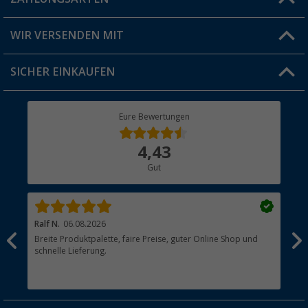
FAQ & Kontakt
Produkttester
Versandinformationen
WIR VERSENDEN MIT
Jobs & Karriere
Click & Collect
SICHER EINKAUFEN
Geschenkgutschein
Rücksendung
Berger Bewusst
Eure Bewertungen
Bestellstatus
Über uns
4,43
Hauptkatalog
Gut
Händler werden
Ralf N.
06.08.2026
Hen
Breite Produktpalette, faire Preise, guter Online Shop und
?
schnelle Lieferung.