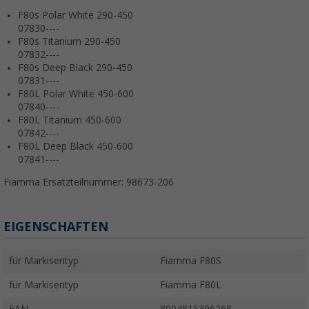
F80s Polar White 290-450
07830----
F80s Titanium 290-450
07832----
F80s Deep Black 290-450
07831----
F80L Polar White 450-600
07840----
F80L Titanium 450-600
07842----
F80L Deep Black 450-600
07841----
Fiamma Ersatzteilnummer:
98673-206
EIGENSCHAFTEN
für Markisentyp
Fiamma F80S
für Markisentyp
Fiamma F80L