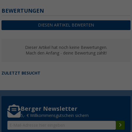
Fiamma F80L Dachmarkise (Deep Black / Ro
BEWERTUNGEN
(1)
1.585,
€
00
DIESEN ARTIKEL BEWERTEN
ab
UVP
2.000,- €
Dieser Artikel hat noch keine Bewertungen.
Mach den Anfang - deine Bewertung zählt!
Fiamma F80L Dachmarkise (Polar White)
(1)
ZULETZT BESUCHT
1.479,
€
00
ab
UVP
2.066,- €
Berger Newsletter
Fiamma F80L Dachmarkise (Titanium)
5,- € Willkommensgutschein sichern
(1)
1.433,
€
00
ab
UVP
1.670,- €