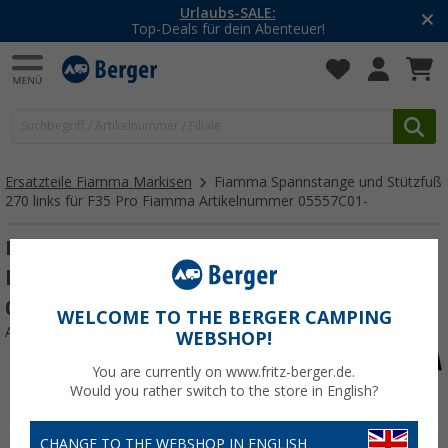
Urlaubs-SALE:
Top-Deals für dein Abenteuer!
Ersatzteile Fiamma Markisen
Fiamma Spannstange und Stützfuß
270 links für F35 Pro Fiamma Artikelnummer 05557C01-
Fiamma Spannstange und Stützfuß 270
links für F35 Pro Fiamma Artikelnummer
05557C01-
WELCOME TO THE BERGER CAMPING
Art.-Nr.: 124476
WEBSHOP!
You are currently on www.fritz-berger.de.
Would you rather switch to the store in English?
CHANGE TO THE WEBSHOP IN ENGLISH