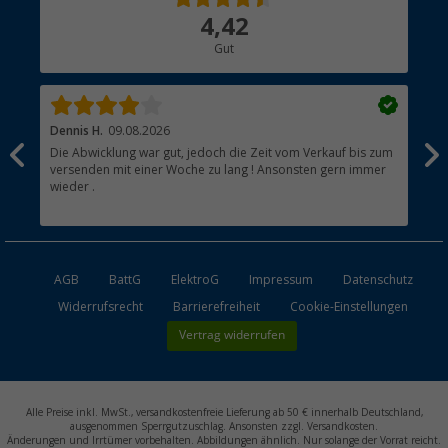
Über uns
4,42
Hauptkatalog
Gut
Händler werden
Dennis H.
09.08.2026
Ann
Die Abwicklung war gut, jedoch die Zeit vom Verkauf bis zum
Sch
versenden mit einer Woche zu lang ! Ansonsten gern immer
wieder .
AGB
BattG
ElektroG
Impressum
Datenschutz
Widerrufsrecht
Barrierefreiheit
Cookie-Einstellungen
Vertrag widerrufen
Alle Preise inkl. MwSt., versandkostenfreie Lieferung ab 50 € innerhalb Deutschland,
ausgenommen Sperrgutzuschlag. Ansonsten zzgl. Versandkosten.
Änderungen und Irrtümer vorbehalten. Abbildungen ähnlich. Nur solange der Vorrat reicht.