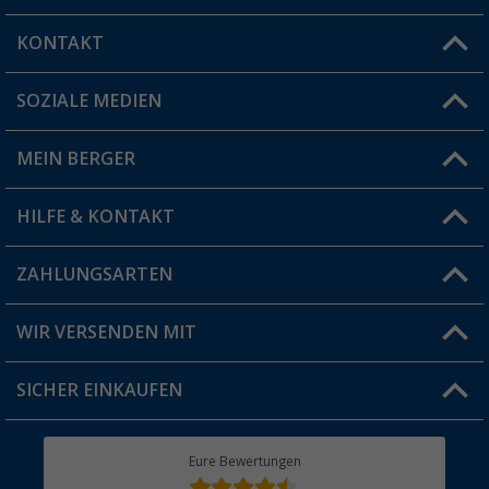
KONTAKT
SOZIALE MEDIEN
Du hast eine Frage?
MEIN BERGER
Filiale finden
HILFE & KONTAKT
Vorteilskarte
Blog
ZAHLUNGSARTEN
FAQ & Kontakt
Produkttester
Versandinformationen
WIR VERSENDEN MIT
Jobs & Karriere
Click & Collect
SICHER EINKAUFEN
Geschenkgutschein
Rücksendung
Berger Bewusst
Eure Bewertungen
Bestellstatus