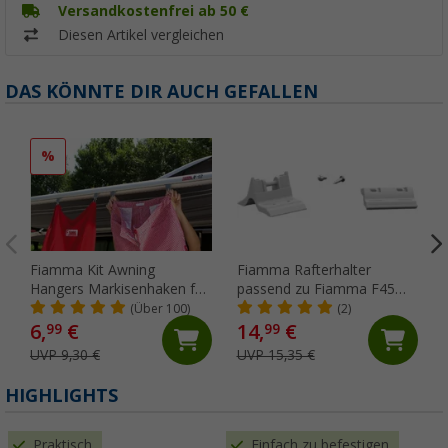
Versandkostenfrei ab 50 €
Diesen Artikel vergleichen
DAS KÖNNTE DIR AUCH GEFALLEN
%
Fiamma Kit Awning
Fiamma Rafterhalter
Hangers Markisenhaken für
passend zu Fiamma F45
die Kederschiene
S/L / ZIP
(Über 100)
(2)
6,
€
14,
€
99
99
UVP 9,30 €
UVP 15,35 €
HIGHLIGHTS
Praktisch
Einfach zu befestigen