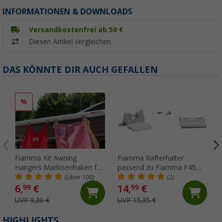
INFORMATIONEN & DOWNLOADS
Versandkostenfrei ab 50 €
Diesen Artikel vergleichen
DAS KÖNNTE DIR AUCH GEFALLEN
%
Fiamma Kit Awning
Fiamma Rafterhalter
Hangers Markisenhaken für
passend zu Fiamma F45
die Kederschiene
S/L / ZIP
(Über 100)
(2)
6,
€
14,
€
99
99
UVP 9,30 €
UVP 15,35 €
HIGHLIGHTS