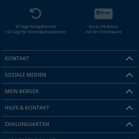
30 Tage Rückgaberecht
Bis zu 5% Bonus
100 Tage für Vorteilskartenbesitzer
mit der Vorteilskarte
KONTAKT
SOZIALE MEDIEN
Du hast eine Frage?
MEIN BERGER
Filiale finden
HILFE & KONTAKT
Vorteilskarte
Blog
ZAHLUNGSARTEN
FAQ & Kontakt
Produkttester
Versandinformationen