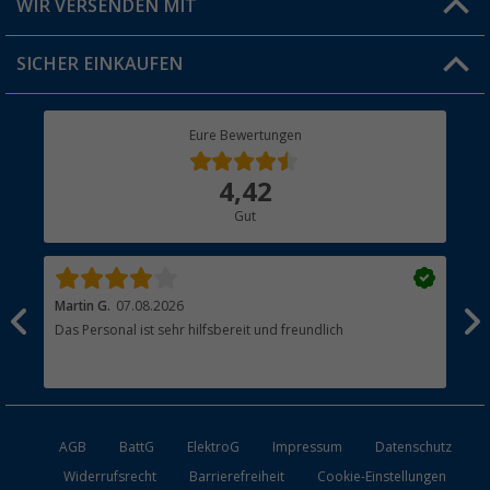
WIR VERSENDEN MIT
Jobs & Karriere
Click & Collect
SICHER EINKAUFEN
Geschenkgutschein
Rücksendung
Berger Bewusst
Eure Bewertungen
Bestellstatus
Über uns
4,42
Hauptkatalog
Gut
Händler werden
Martin G.
07.08.2026
Jue
Das Personal ist sehr hilfsbereit und freundlich
Per
AGB
BattG
ElektroG
Impressum
Datenschutz
Widerrufsrecht
Barrierefreiheit
Cookie-Einstellungen