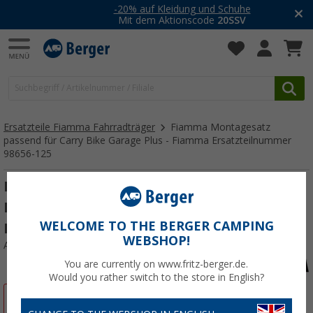
-20% auf Kleidung und Schuhe
Mit dem Aktionscode
20SSV
Ersatzteile Fiamma Fahrradträger
Fiamma Montagesatz
passend für Carry Bike Garage Plus - Fiamma Ersatzteilnummer
98656-125
Fiamma Montagesatz passend für Carry
Bike Garage Plus - Fiamma
WELCOME TO THE BERGER CAMPING
Ersatzteilnummer 98656-125
WEBSHOP!
Art.-Nr.: 115907
You are currently on www.fritz-berger.de.
Would you rather switch to the store in English?
%