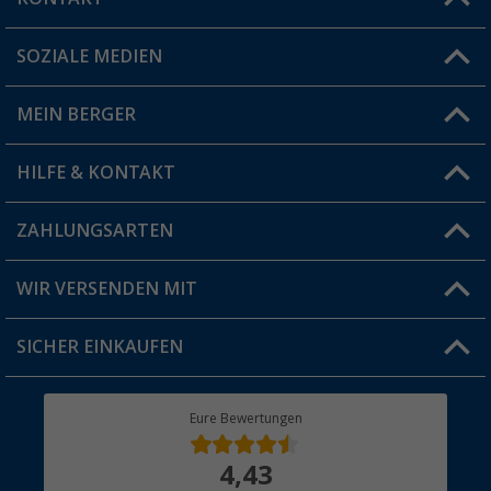
SOZIALE MEDIEN
Du hast eine Frage?
MEIN BERGER
Filiale finden
HILFE & KONTAKT
Vorteilskarte
Blog
ZAHLUNGSARTEN
FAQ & Kontakt
Produkttester
Versandinformationen
WIR VERSENDEN MIT
Jobs & Karriere
Click & Collect
SICHER EINKAUFEN
Geschenkgutschein
Rücksendung
Berger Bewusst
Eure Bewertungen
Bestellstatus
Über uns
4,43
Hauptkatalog