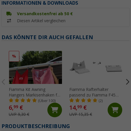
INFORMATIONEN & DOWNLOADS
Versandkostenfrei ab 50 €
Diesen Artikel vergleichen
DAS KÖNNTE DIR AUCH GEFALLEN
%
Fiamma Kit Awning
Fiamma Rafterhalter
Hangers Markisenhaken für
passend zu Fiamma F45
die Kederschiene
S/L / ZIP
(Über 100)
(2)
6,
€
14,
€
99
99
UVP 9,30 €
UVP 15,35 €
PRODUKTBESCHREIBUNG