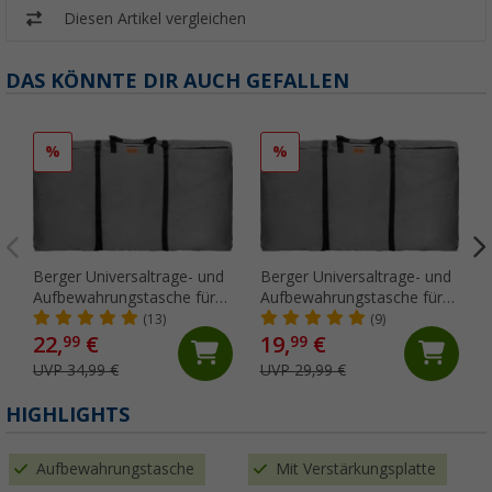
Diesen Artikel vergleichen
DAS KÖNNTE DIR AUCH GEFALLEN
%
%
Berger Universaltrage- und
Berger Universaltrage- und
Aufbewahrungstasche für
Aufbewahrungstasche für
vier Stühle
Tische
(13)
(9)
22,
€
19,
€
99
99
UVP 34,99 €
UVP 29,99 €
HIGHLIGHTS
Aufbewahrungstasche
Mit Verstärkungsplatte