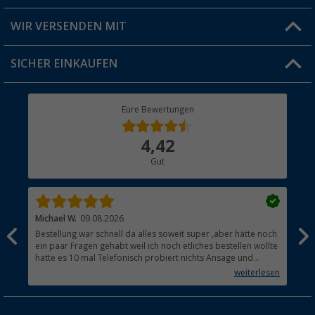
Produkttester
Versandinformationen
WIR VERSENDEN MIT
Jobs & Karriere
Click & Collect
SICHER EINKAUFEN
Geschenkgutschein
Rücksendung
Berger Bewusst
Eure Bewertungen
Bestellstatus
Über uns
4,42
Hauptkatalog
Gut
Händler werden
Michael W.
09.08.2026
And
Bestellung war schnell da alles soweit super ,aber hätte noch
Ich
ein paar Fragen gehabt weil ich noch etliches bestellen wollte
Lei
hatte es 10 mal Telefonisch probiert nichts Ansage und
mit
auflegen fertig .
auf
weiterlesen
Lie