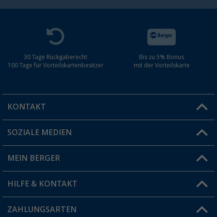
30 Tage Rückgaberecht
Bis zu 5% Bonus
100 Tage für Vorteilskartenbesitzer
mit der Vorteilskarte
KONTAKT
SOZIALE MEDIEN
Du hast eine Frage?
MEIN BERGER
Filiale finden
HILFE & KONTAKT
Vorteilskarte
Blog
ZAHLUNGSARTEN
FAQ & Kontakt