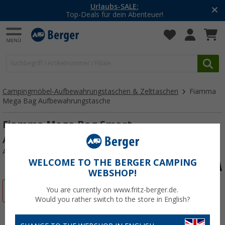
Urlaubs-SALE:
-2
op-Deals für dein Abenteuer!
M
Campingmöbel-Aufbewahrungstaschen & Zelttaschen
Fiamma
Mega Bag Aufbewahrungstasche
Fiamma Mega Bag Smart
Aufbewahrungstasche 150 x 25 x 25 cm
Art.-Nr.: 526540
WELCOME TO THE BERGER CAMPING
WEBSHOP!
%
You are currently on www.fritz-berger.de.
Would you rather switch to the store in English?