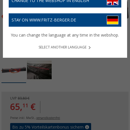
CHANGE TO THE WEBSHOP IN ENGLISH
STAY ON WWW.FRITZ-BERGER.DE
You can change the language at any time in the webshop.
SELECT ANOTHER LANGUAGE
UVP
89,80 €
65,
€
11
Preise inkl. MwSt.,
versandkostenfrei
Bis zu 5% Vorteilskartenbonus sichern