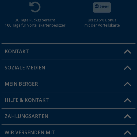
30 Tage Rückgaberecht
Bis zu 5% Bonus
100 Tage für Vorteilskartenbesitzer
mit der Vorteilskarte
KONTAKT
SOZIALE MEDIEN
Du hast eine Frage?
MEIN BERGER
Filiale finden
HILFE & KONTAKT
Vorteilskarte
Blog
ZAHLUNGSARTEN
FAQ & Kontakt
Produkttester
Versandinformationen
WIR VERSENDEN MIT