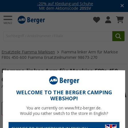
-20% auf Kleidung und Schuhe
Mit dem Aktionscode
20SSV
Ersatzteile Fiamma Markisen
Fiamma linker Arm für Markise
F80s 450-600 Fiamma Ersatzteilnummer 98673-270
Fiamma linker Arm für Markise F80s 450-
600 Fiamma Ersatzteilnummer 98673-270
Art.-Nr.: 415849
WELCOME TO THE BERGER CAMPING
WEBSHOP!
%
You are currently on www.fritz-berger.de.
Would you rather switch to the store in English?