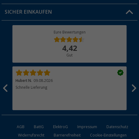
Jobs & Karriere
Click & Collect
SICHER EINKAUFEN
Geschenkgutschein
Rücksendung
Berger Bewusst
Eure Bewertungen
Bestellstatus
Über uns
4,42
Hauptkatalog
Gut
Händler werden
Hubert N.
09.08.2026
Kai 
Schnelle Lieferung
Seh
AGB
BattG
ElektroG
Impressum
Datenschutz
Widerrufsrecht
Barrierefreiheit
Cookie-Einstellungen