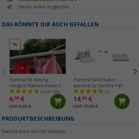
Diesen Artikel vergleichen
DAS KÖNNTE DIR AUCH GEFALLEN
%
Fiamma Kit Awning
Fiamma Rafterhalter
Hangers Markisenhaken für
passend zu Fiamma F45
die Kederschiene
S/L / ZIP
(Über 100)
(2)
6,
€
14,
€
99
99
UVP 9,30 €
UVP 15,35 €
PRODUKTBESCHREIBUNG
Fiamma linker Arm für Markisen: