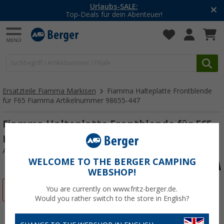
Urlaubs-SALE:
Top-Deals für dein Abenteuer!
Ersatzteile Fiamma Markisen
Fiamma Halteplatte Frontblende
für F65 Fiamma Artikelnummer 98655-447
Fiamma Halteplatte Frontblende für F65
Fiamma Artikelnummer 98655-447
Art.-Nr.: 233183
WELCOME TO THE BERGER CAMPING
WEBSHOP!
%
You are currently on www.fritz-berger.de.
Would you rather switch to the store in English?