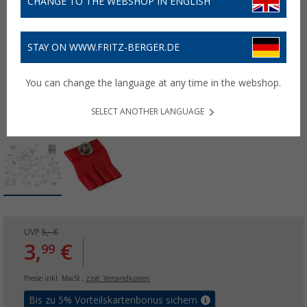
CHANGE TO THE WEBSHOP IN ENGLISH
STAY ON WWW.FRITZ-BERGER.DE
You can change the language at any time in the webshop.
SELECT ANOTHER LANGUAGE
UVP
5,- €
3,
€
99
Preise inkl. MwSt.,
zzgl. Versandkosten
Bis zu 5% Vorteilskartenbonus sichern