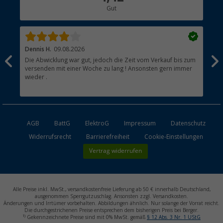
Gut
Händler werden
Dennis H.
09.08.2026
Ann
Die Abwicklung war gut, jedoch die Zeit vom Verkauf bis zum
Sch
versenden mit einer Woche zu lang ! Ansonsten gern immer
wieder .
AGB
BattG
ElektroG
Impressum
Datenschutz
Widerrufsrecht
Barrierefreiheit
Cookie-Einstellungen
Vertrag widerrufen
Alle Preise inkl. MwSt., versandkostenfreie Lieferung ab 50 € innerhalb Deutschland,
ausgenommen Sperrgutzuschlag. Ansonsten zzgl. Versandkosten.
Änderungen und Irrtümer vorbehalten. Abbildungen ähnlich. Nur solange der Vorrat reicht.
Die durchgestrichenen Preise entsprechen dem bisherigen Preis bei Berger.
1)
Gekennzeichnete Preise sind mit 0% MwSt. gemäß
§ 12 Abs. 3 Nr. 1 UStG