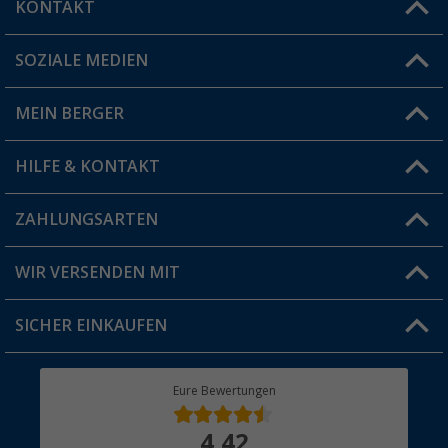
KONTAKT
SOZIALE MEDIEN
Du hast eine Frage?
MEIN BERGER
Filiale finden
HILFE & KONTAKT
Vorteilskarte
Blog
ZAHLUNGSARTEN
FAQ & Kontakt
Produkttester
Versandinformationen
WIR VERSENDEN MIT
Jobs & Karriere
Click & Collect
SICHER EINKAUFEN
Geschenkgutschein
Rücksendung
Berger Bewusst
Eure Bewertungen
Bestellstatus
Über uns
4,42
Hauptkatalog