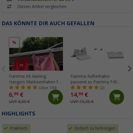
Diesen Artikel vergleichen
DAS KÖNNTE DIR AUCH GEFALLEN
%
Fiamma Kit Awning
Fiamma Rafterhalter
Hangers Markisenhaken für
passend zu Fiamma F45
die Kederschiene
S/L / ZIP
(Über 100)
(2)
6,
€
14,
€
99
99
UVP 9,30 €
UVP 15,35 €
HIGHLIGHTS
Praktisch
Einfach zu befestigen