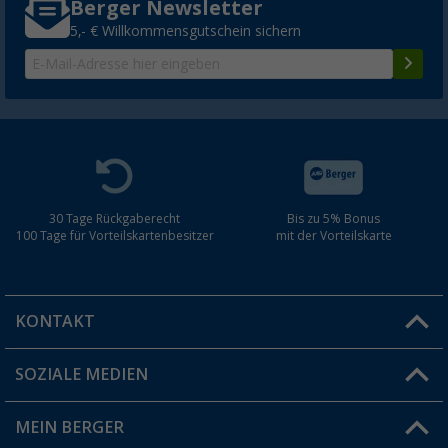
Berger Newsletter
5,- € Willkommensgutschein sichern
30 Tage Rückgaberecht
Bis zu 5% Bonus
100 Tage für Vorteilskartenbesitzer
mit der Vorteilskarte
KONTAKT
SOZIALE MEDIEN
Du hast eine Frage?
MEIN BERGER
Filiale finden