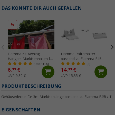
DAS KÖNNTE DIR AUCH GEFALLEN
%
Fiamma Kit Awning
Fiamma Rafterhalter
Hangers Markisenhaken für
passend zu Fiamma F45
die Kederschiene
S/L / ZIP
(Über 100)
(2)
6,
€
14,
€
99
99
UVP 9,30 €
UVP 15,35 €
PRODUKTBESCHREIBUNG
Gehäusedeckel für 3m Markisenlänge passend zu Fiamma F45i / Ti
EIGENSCHAFTEN