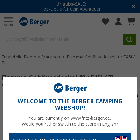
Urlaubs-SALE:
Top-Deals für dein Abenteuer!
Ersatzteile Fiamma Markisen
Fiamma Gehäusedeckel für F45i /
Ti
Fiamma Gehäusedeckel für F45i / Ti
Art.-Nr.: 101583
WELCOME TO THE BERGER CAMPING
WEBSHOP!
You are currently on www.fritz-berger.de.
Would you rather switch to the store in English?