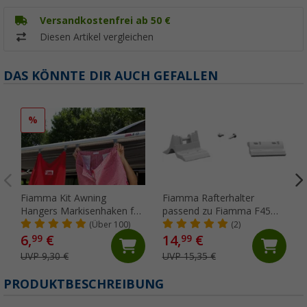
Versandkostenfrei ab 50 €
Diesen Artikel vergleichen
DAS KÖNNTE DIR AUCH GEFALLEN
%
Fiamma Kit Awning
Fiamma Rafterhalter
Hangers Markisenhaken für
passend zu Fiamma F45
die Kederschiene
S/L / ZIP
(Über 100)
(2)
6,
€
14,
€
99
99
UVP 9,30 €
UVP 15,35 €
PRODUKTBESCHREIBUNG