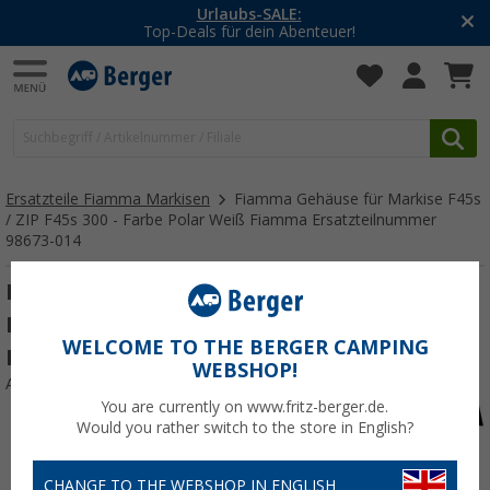
Urlaubs-SALE:
Top-Deals für dein Abenteuer!
Ersatzteile Fiamma Markisen
Fiamma Gehäuse für Markise F45s
/ ZIP F45s 300 - Farbe Polar Weiß Fiamma Ersatzteilnummer
98673-014
Fiamma Gehäuse für Markise F45s / ZIP
F45s 300 - Farbe Polar Weiß Fiamma
WELCOME TO THE BERGER CAMPING
Ersatzteilnummer 98673-014
WEBSHOP!
Art.-Nr.: 386337
You are currently on www.fritz-berger.de.
Would you rather switch to the store in English?
CHANGE TO THE WEBSHOP IN ENGLISH