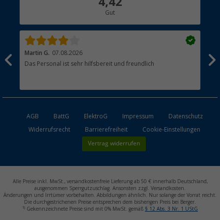
4,42
Gut
Händler werden
Martin G.
07.08.2026
Jue
Das Personal ist sehr hilfsbereit und freundlich
Per
AGB
BattG
ElektroG
Impressum
Datenschutz
Widerrufsrecht
Barrierefreiheit
Cookie-Einstellungen
Vertrag widerrufen
Alle Preise inkl. MwSt., versandkostenfreie Lieferung ab 50 € innerhalb Deutschland,
ausgenommen Sperrgutzuschlag. Ansonsten zzgl. Versandkosten.
Änderungen und Irrtümer vorbehalten. Abbildungen ähnlich. Nur solange der Vorrat reicht.
Die durchgestrichenen Preise entsprechen dem bisherigen Preis bei Berger.
1)
Gekennzeichnete Preise sind mit 0% MwSt. gemäß
§ 12 Abs. 3 Nr. 1 UStG