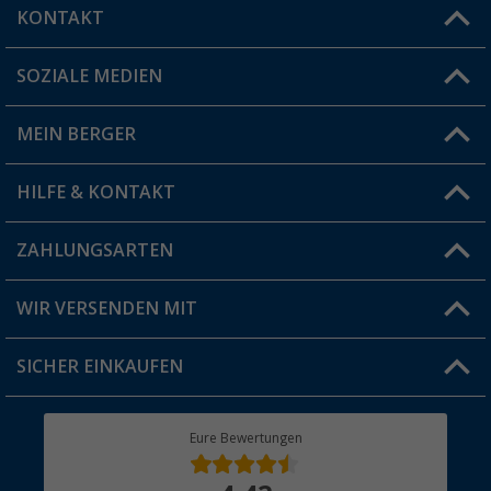
KONTAKT
SOZIALE MEDIEN
Du hast eine Frage?
MEIN BERGER
Filiale finden
HILFE & KONTAKT
Vorteilskarte
Blog
ZAHLUNGSARTEN
FAQ & Kontakt
Produkttester
Versandinformationen
WIR VERSENDEN MIT
Jobs & Karriere
Click & Collect
SICHER EINKAUFEN
Geschenkgutschein
Rücksendung
Berger Bewusst
Eure Bewertungen
Bestellstatus
Über uns
Hauptkatalog