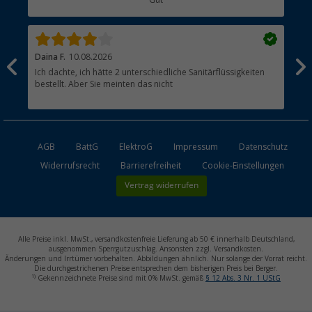
Gut
Händler werden
Daina F.
10.08.2026
Vale
Ich dachte, ich hätte 2 unterschiedliche Sanitärflüssigkeiten
Оче
bestellt. Aber Sie meinten das nicht
обо
AGB
BattG
ElektroG
Impressum
Datenschutz
Widerrufsrecht
Barrierefreiheit
Cookie-Einstellungen
Vertrag widerrufen
Alle Preise inkl. MwSt., versandkostenfreie Lieferung ab 50 € innerhalb Deutschland,
ausgenommen Sperrgutzuschlag. Ansonsten zzgl. Versandkosten.
Änderungen und Irrtümer vorbehalten. Abbildungen ähnlich. Nur solange der Vorrat reicht.
Die durchgestrichenen Preise entsprechen dem bisherigen Preis bei Berger.
1)
Gekennzeichnete Preise sind mit 0% MwSt. gemäß
§ 12 Abs. 3 Nr. 1 UStG