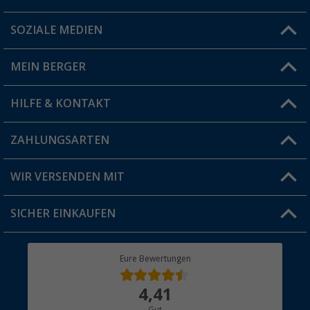
SOZIALE MEDIEN
Du hast eine Frage?
MEIN BERGER
Filiale finden
HILFE & KONTAKT
Vorteilskarte
Blog
ZAHLUNGSARTEN
FAQ & Kontakt
Produkttester
Versandinformationen
WIR VERSENDEN MIT
Jobs & Karriere
Click & Collect
SICHER EINKAUFEN
Geschenkgutschein
Rücksendung
Berger Bewusst
Eure Bewertungen
Bestellstatus
Über uns
4,41
Hauptkatalog