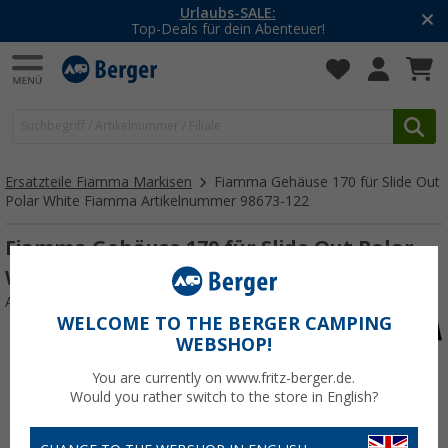
Urlaubs-SALE:
Top-Deals für dein Abenteuer!
Ersatzteile Fiamma Markisen
Fiamma Gehäuse 170 für Slide Out
Polar White Fiamma Artikelnummer 98673-122
Fiamma Gehäuse 170 für Slide Out Polar
White Fiamma Artikelnummer 98673-122
Art.-Nr.: 204197
WELCOME TO THE BERGER CAMPING
WEBSHOP!
You are currently on www.fritz-berger.de.
Would you rather switch to the store in English?