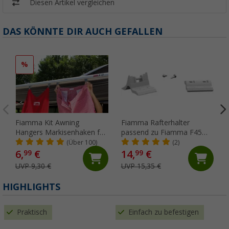
Diesen Artikel vergleichen
DAS KÖNNTE DIR AUCH GEFALLEN
%
Fiamma Kit Awning
Fiamma Rafterhalter
Hangers Markisenhaken für
passend zu Fiamma F45
die Kederschiene
S/L / ZIP
(Über 100)
(2)
6,
€
14,
€
99
99
UVP 9,30 €
UVP 15,35 €
HIGHLIGHTS
Praktisch
Einfach zu befestigen