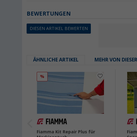
BEWERTUNGEN
DIESEN ARTIKEL BEWERTEN
ÄHNLICHE ARTIKEL
MEHR VON DIESE
%
et
Fiamma Kit Repair Plus für
Fiam