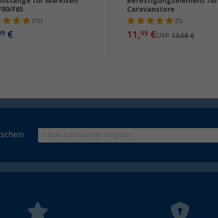
nstange für Markisen
Befestigungselement für
F80/F65
Caravanstore
(15)
(5)
€
11,
€
99
99
UVP
13,68 €
schein