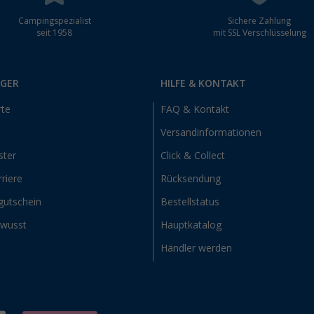
Campingspezialist
Sichere Zahlung
seit 1958
mit SSL Verschlüsselung
RGER
HILFE & KONTAKT
rte
FAQ & Kontakt
Versandinformationen
ster
Click & Collect
riere
Rücksendung
gutschein
Bestellstatus
ewusst
Hauptkatalog
Händler werden