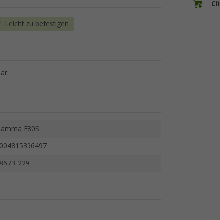
Cl
Leicht zu befestigen
ar.
iamma F80S
004815396497
8673-229