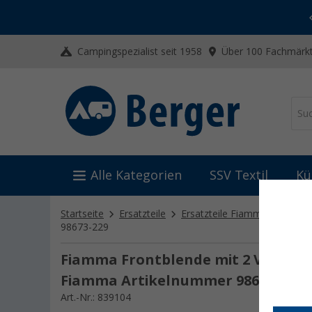
-20% auf Kleidung und Schuhe
Mit dem Aktionscode
20SSV
Campingspezialist seit 1958
Über 100 Fachmärkt
Alle Kategorien
SSV Textil
Kü
Startseite
Ersatzteile
Ersatzteile Fiamma
Ersatz
98673-229
Fiamma Frontblende mit 2 Verschlü
Fiamma Artikelnummer 98673-229
Art.-Nr.: 839104