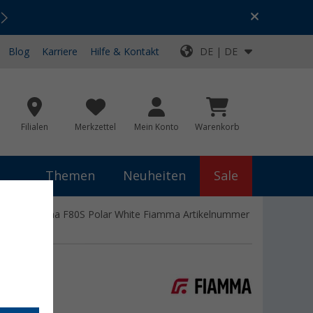
Urlaubs-SALE:
Top-Deals für dein Abenteuer!
Blog
Karriere
Hilfe & Kontakt
DE | DE
Filialen
Merkzettel
Mein Konto
Warenkorb
Themen
Neuheiten
Sale
90 für Fiamma F80S Polar White Fiamma Artikelnummer