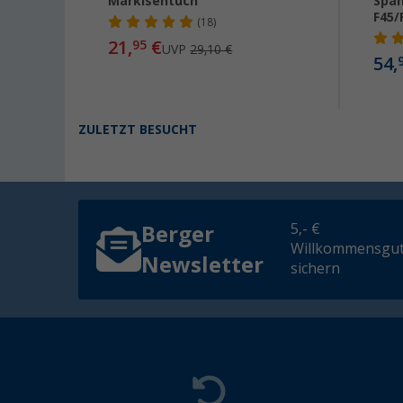
a
Markisentuch
Span
F45/
(18)
21,
€
95
UVP
29,10 €
54,
ZULETZT BESUCHT
5,- €
Berger
Willkommensgut
Newsletter
sichern