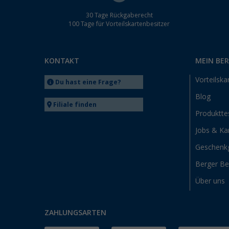
30 Tage Rückgaberecht
100 Tage für Vorteilskartenbesitzer
KONTAKT
MEIN BE
Vorteilska
Du hast eine Frage?
Blog
Filiale finden
Produktte
Jobs & Kar
Geschenk
Berger B
Über uns
ZAHLUNGSARTEN