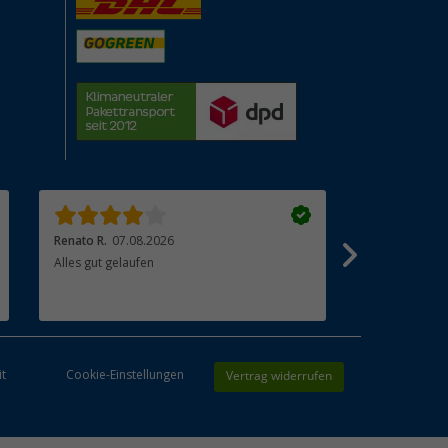
Renato R.
07.08.2026
Beate R.
07.0
Alles gut gelaufen
Sehr gute War
Vertrag widerrufen
it
Cookie-Einstellungen