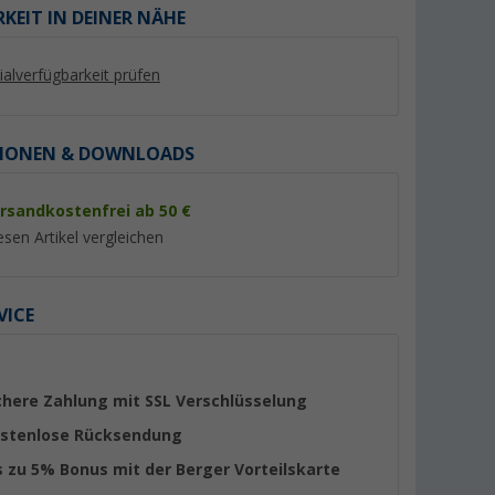
KEIT IN DEINER NÄHE
lialverfügbarkeit prüfen
IONEN & DOWNLOADS
rsandkostenfrei ab 50 €
%
%
esen Artikel vergleichen
VICE
Plus für
Fiamma Markisenkurbel
Fiamma Rändelsch
Standard
(3)
(4)
chere Zahlung mit SSL Verschlüsselung
43,
€
6,
€
95
99
stenlose Rücksendung
UVP 54,80 €
UVP 9,04 €
s zu 5% Bonus mit der Berger Vorteilskarte