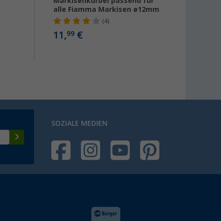
Markisenkurbel passend für
passe
alle Fiamma Markisen ø12mm
/ 2013
(4)
11,
€
14,
99
99
SOZIALE MEDIEN