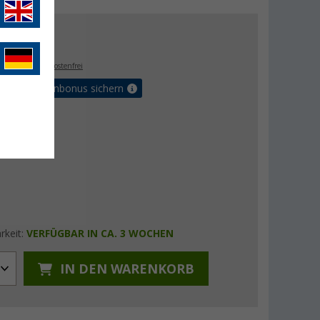
- €
. MwSt.,
versandkostenfrei
orteilskartenbonus sichern
rkeit:
VERFÜGBAR IN CA. 3 WOCHEN
IN DEN WARENKORB