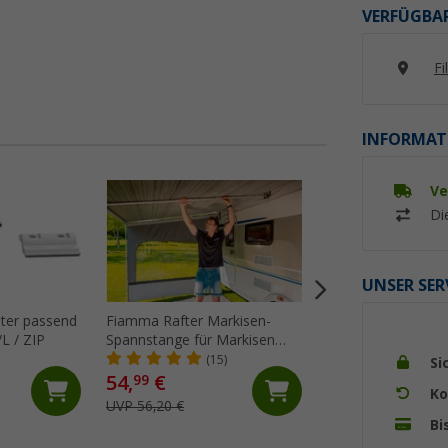
VERFÜGBAR
Fi
INFORMAT
Ve
%
Di
UNSER SER
ter passend
Fiamma Rafter Markisen-
Fiamma Kit Repair 
L / ZIP
Spannstange für Markisen
Markisentuch
F45/F80/F65
(15)
(18)
Si
54,
€
21,
€
99
95
Ko
UVP 56,20 €
UVP 29,10 €
Bi