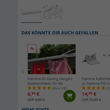
DAS KÖNNTE DIR AUCH GEFALLEN
%
Fiamma Kit Awning Hangers
Fiamma Rafterhal
Markisenhaken für die
zu Fiamma F45 S/
Kederschiene
(Über 100)
(2)
6,
€
14,
€
99
99
UVP 9,30 €
UVP 15,35 €
HIGHLIGHTS