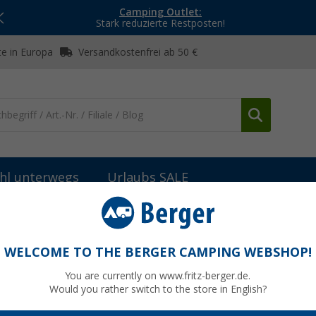
Camping Outlet:
Stark reduzierte Restposten!
e in Europa
Versandkostenfrei ab 50 €
hl unterwegs
Urlaubs SALE
teile Fiamma Markisen
Fiamma Frontblende mit 2 Verschlüssen 2
WELCOME TO THE BERGER CAMPING WEBSHOP!
ssen 290 für Fiamma F80S Polar White
You are currently on www.fritz-berger.de.
Would you rather switch to the store in English?