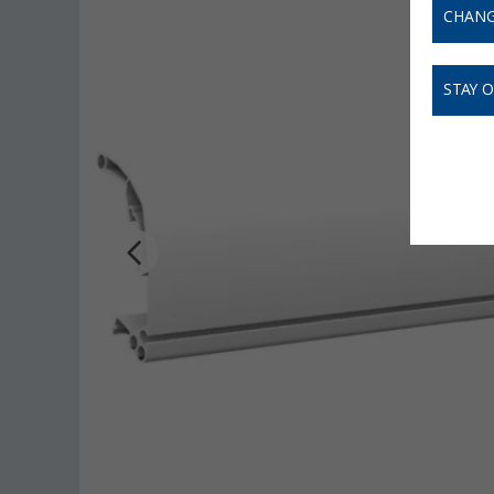
CHANG
STAY 