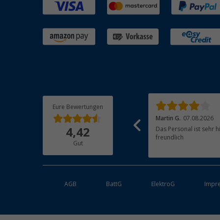
Eure Bewertungen
Michaela R.
07.08.2026
Martin G.
07.08.2026
Von der Bestellung weg bis zur Bezahlung,
Das Personal ist sehr h
4,42
Lieferung und Qualität hat alles gepasst.
freundlich
Gut
Werde gerne wieder bestellen.
AGB
BattG
ElektroG
Impr