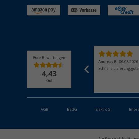
Eure Bewertungen
Ralf H.
06.08.2026
Andreas R.
06.08.2026
Dankeschö, Sehr schnelle und unkomplizerte
Schnelle Lieferung,gute
4,43
Lieferung, gerne wieder
Gut
AGB
BattG
ElektroG
Impr
Alle Preise inkl. MwSt., v