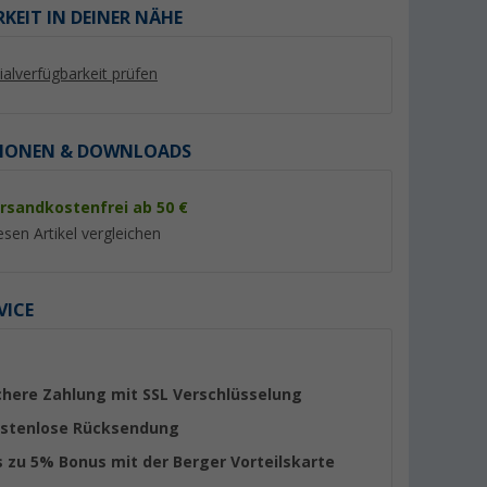
KEIT IN DEINER NÄHE
lialverfügbarkeit prüfen
IONEN & DOWNLOADS
rsandkostenfrei ab 50 €
%
%
esen Artikel vergleichen
VICE
Plus für
Fiamma Markisenkurbel
Fiamma Rändelsch
Standard
(3)
(4)
chere Zahlung mit SSL Verschlüsselung
43,
€
6,
€
95
99
stenlose Rücksendung
UVP 54,80 €
UVP 9,04 €
s zu 5% Bonus mit der Berger Vorteilskarte