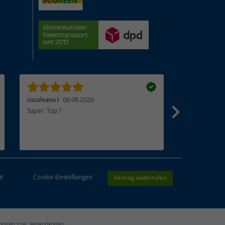
cuculeanu l.
06.08.2026
Bärbel K.
06.
Super. Top ?
Sehr gute Ko
auf dem neues
Lieferung. Em
Vertrag widerrufen
it
Cookie-Einstellungen
onsten zzgl. Versandkosten.