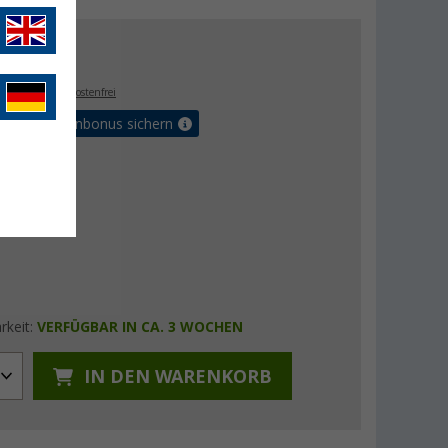
- €
. MwSt.,
versandkostenfrei
orteilskartenbonus sichern
rkeit:
VERFÜGBAR IN CA. 3 WOCHEN
IN DEN WARENKORB