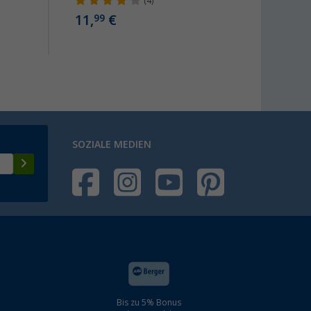
(4)
43
ab
11,
€
99
SOZIALE MEDIEN
Bis zu 5% Bonus