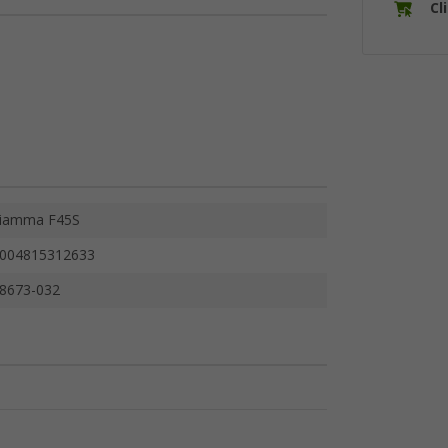
Cl
iamma F45S
004815312633
8673-032