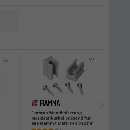
%
Fiamma Wandhalterung
Fiamm
Markisenkurbel passend für
alle Fiamma Markisen ø12mm