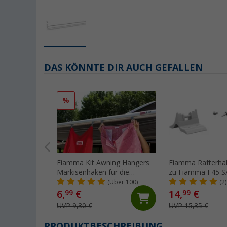
DAS KÖNNTE DIR AUCH GEFALLEN
%
Fiamma Kit Awning Hangers
Fiamma Rafterhal
Markisenhaken für die
zu Fiamma F45 S/
Kederschiene
(Über 100)
(2)
6,
€
14,
€
99
99
UVP 9,30 €
UVP 15,35 €
PRODUKTBESCHREIBUNG