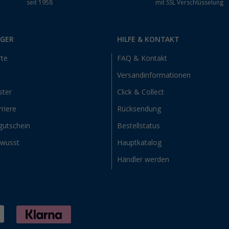
seit 1958
mit SSL Verschlüsselung
RGER
HILFE & KONTAKT
rte
FAQ & Kontakt
Versandinformationen
ster
Click & Collect
riere
Rücksendung
gutschein
Bestellstatus
ewusst
Hauptkatalog
Händler werden