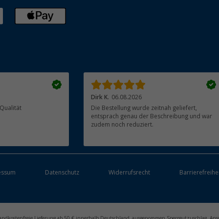
Dirk K.
06.08.2026
Qualität
Die Bestellung wurde zeitnah geliefert,
entsprach genau der Beschreibung und war
zudem noch reduziert.
essum
Datenschutz
Widerrufsrecht
Barrierefreihe
ersandkostenfreie Lieferung ab 50 € innerhalb Deutschland, ausgenommen Sperrgutzuschlag. Ans