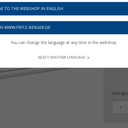
E TO THE WEBSHOP IN ENGLISH
162,
Preise inkl
ON WWW.FRITZ-BERGER.DE
4,86
€ V
You can change the language at any time in the webshop.
SELECT ANOTHER LANGUAGE
Verfügba
1