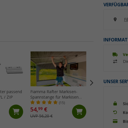
VERFÜGBAR
Fi
INFORMAT
Ve
%
Di
UNSER SER
ter passend
Fiamma Rafter Markisen-
Fiamma Kit Repair 
L / ZIP
Spannstange für Markisen
Markisentuch
F45/F80/F65
(15)
(18)
Si
54,
€
21,
€
99
95
Ko
UVP 56,20 €
UVP 29,10 €
Bi