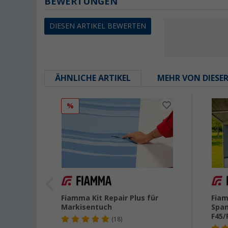
BEWERTUNGEN
DIESEN ARTIKEL BEWERTEN
ÄHNLICHE ARTIKEL
MEHR VON DIESE
%
ung
Fiamma Kit Repair Plus für
Fiam
a
Markisentuch
Span
50
F45/
(18)