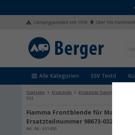
-20% auf Kleidung und Schuhe
Mit dem Aktionscode
20SSV
Campingspezialist seit 1958
Über 100 Fachmärkt
Alle Kategorien
SSV Textil
Kü
Startseite
Ersatzteile
Ersatzteile Fiamma
Ersatz
032
Fiamma Frontblende für Markise F4
Ersatzteilnummer 98673-032
Art.-Nr.: 631450