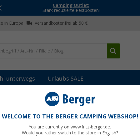
Camping Outlet:
Stark reduzierte Restposten!
e in Europa
Versandkostenfrei ab 50 €
hl unterwegs
Urlaubs SALE
teile Fiamma Markisen
Fiamma Frontblende für Markise F45s 250 
5s 250 - Farbe Polar White Fiamma
WELCOME TO THE BERGER CAMPING WEBSHOP!
You are currently on www.fritz-berger.de.
Would you rather switch to the store in English?