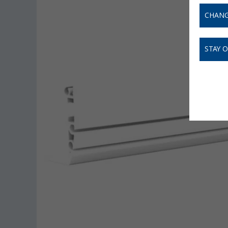
CHANG
STAY 