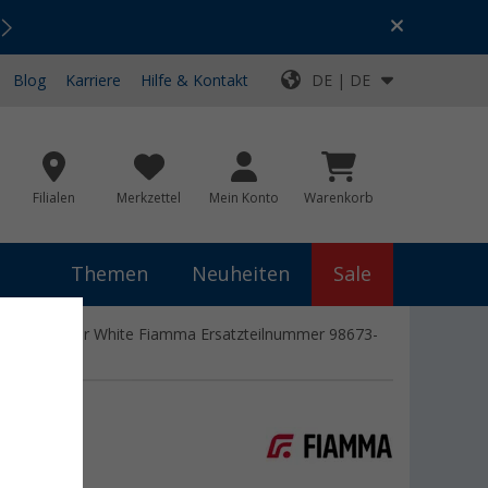
Urlaubs-SALE:
Top-Deals für dein Abenteuer!
Blog
Karriere
Hilfe & Kontakt
DE | DE
Filialen
Merkzettel
Mein Konto
Warenkorb
Themen
Neuheiten
Sale
- Farbe Polar White Fiamma Ersatzteilnummer 98673-