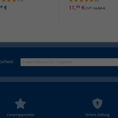
(15)
(5)
€
11,
€
99
99
UVP
13,68 €
schein
Campingspezialist
Sichere Zahlung