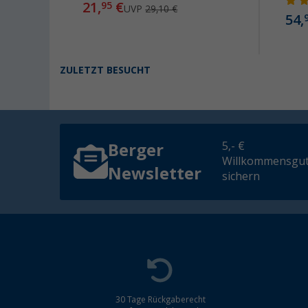
21,
€
95
UVP
29,10 €
54,
ZULETZT BESUCHT
5,- €
Berger
Willkommensgut
Newsletter
sichern
30 Tage Rückgaberecht