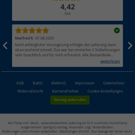
Über uns
4,42
Hauptkatalog
Gut
Händler werden
Manfred R.
07.08.2026
Han
Nach anfänglicher Verzögerung erfolgte die Lieferung dann
Sen
überraschend schnell. Das war bei immerhin 3 Teillieferungen
Lie
sehr beachtlich und für mich erfreulich. Alle Bestandteile
waren gut verpackt und in Ordnung. Das Gerät (Gasgrill)
weiterlesen
funktioniert bestens
AGB
BattG
ElektroG
Impressum
Datenschutz
Widerrufsrecht
Barrierefreiheit
Cookie-Einstellungen
Vertrag widerrufen
Alle Preise inkl. MwSt., versandkostenfreie Lieferung ab 50 € innerhalb Deutschland,
ausgenommen Sperrgutzuschlag. Ansonsten zzgl. Versandkosten.
Änderungen und Irrtümer vorbehalten. Abbildungen ähnlich. Nur solange der Vorrat reicht.