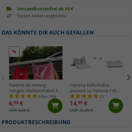
Versandkostenfrei ab 50 €
Diesen Artikel vergleichen
DAS KÖNNTE DIR AUCH GEFALLEN
%
Fiamma Kit Awning
Fiamma Rafterhalter
Hangers Markisenhaken für
passend zu Fiamma F45
die Kederschiene
S/L / ZIP
(Über 100)
(2)
6,
€
14,
€
99
99
UVP 9,30 €
UVP 15,35 €
PRODUKTBESCHREIBUNG