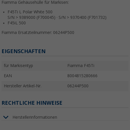
Fiamma Gehäusehülle für Markisen:
F45Ti L Polar White 500
S/N > 9389000 (F700045) · S/N > 9370400 (F701732)
F45iL 500
Fiamma Ersatzteilnummer: 06244P500
EIGENSCHAFTEN
für Markisentyp
Fiamma F45Ti
EAN
8004815280666
Hersteller Artikel-Nr.
06244P500
RECHTLICHE HINWEISE
Herstellerinformationen