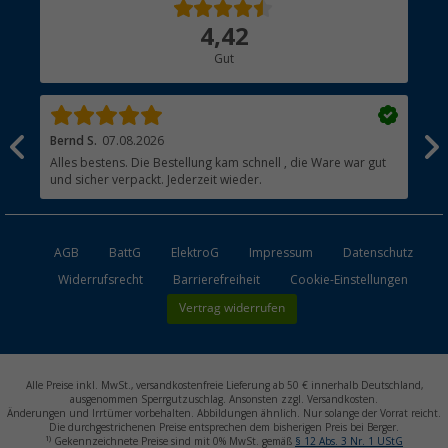
Über uns
4,42
Hauptkatalog
Gut
Händler werden
Bernd S.
07.08.2026
Rol
nd
Alles bestens. Die Bestellung kam schnell , die Ware war gut
Gen
und sicher verpackt. Jederzeit wieder.
AGB
BattG
ElektroG
Impressum
Datenschutz
Widerrufsrecht
Barrierefreiheit
Cookie-Einstellungen
Vertrag widerrufen
Alle Preise inkl. MwSt., versandkostenfreie Lieferung ab 50 € innerhalb Deutschland,
ausgenommen Sperrgutzuschlag. Ansonsten zzgl. Versandkosten.
Änderungen und Irrtümer vorbehalten. Abbildungen ähnlich. Nur solange der Vorrat reicht.
Die durchgestrichenen Preise entsprechen dem bisherigen Preis bei Berger.
1)
Gekennzeichnete Preise sind mit 0% MwSt. gemäß
§ 12 Abs. 3 Nr. 1 UStG