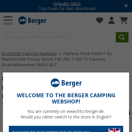
Urlaubs-SALE:
Top-Deals für dein Abenteuer!
Ersatzteile Fiamma Markisen
Fiamma Front Panel F für
Markisenzelt Privacy Room F45 260 Ti VW T5 Fiamma
Ersatzteilnummer 98655-822
Fiamma Front Panel F für Markisenzelt
Privacy Room F45 260 Ti VW T5 Fiamma
WELCOME TO THE BERGER CAMPING
Ersatzteilnummer 98655-822
WEBSHOP!
Art.-Nr.: 688559
You are currently on www.fritz-berger.de.
Would you rather switch to the store in English?