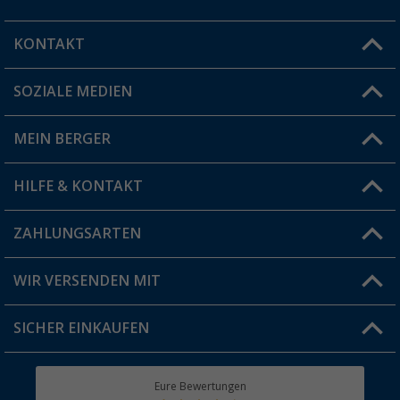
KONTAKT
SOZIALE MEDIEN
Du hast eine Frage?
MEIN BERGER
Filiale finden
HILFE & KONTAKT
Vorteilskarte
Blog
ZAHLUNGSARTEN
FAQ & Kontakt
Produkttester
Versandinformationen
WIR VERSENDEN MIT
Jobs & Karriere
Click & Collect
SICHER EINKAUFEN
Geschenkgutschein
Rücksendung
Berger Bewusst
Eure Bewertungen
Bestellstatus