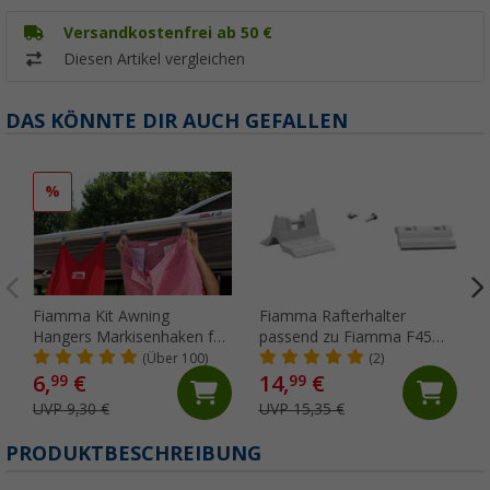
Versandkostenfrei ab 50 €
Diesen Artikel vergleichen
DAS KÖNNTE DIR AUCH GEFALLEN
%
Fiamma Kit Awning
Fiamma Rafterhalter
Hangers Markisenhaken für
passend zu Fiamma F45
die Kederschiene
S/L / ZIP
(Über 100)
(2)
6,
€
14,
€
99
99
UVP 9,30 €
UVP 15,35 €
PRODUKTBESCHREIBUNG