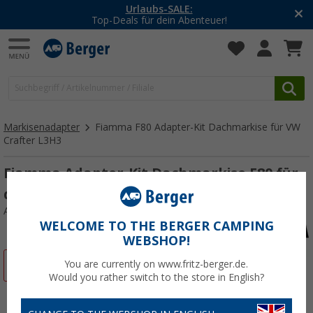
Urlaubs-SALE:
Top-Deals für dein Abenteuer!
Markisenadapter
Fiamma F80 Adapter-Kit Dachmarkise für VW
Crafter L3H3
Fiamma Adapter-Kit Dachmarkise F80 für
den VW Crafter L3H3
Art.-Nr.: 277560
WELCOME TO THE BERGER CAMPING
WEBSHOP!
%
You are currently on www.fritz-berger.de.
Would you rather switch to the store in English?