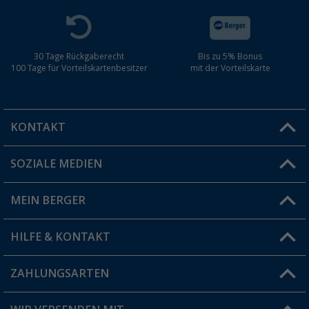
30 Tage Rückgaberecht
Bis zu 5% Bonus
100 Tage für Vorteilskartenbesitzer
mit der Vorteilskarte
KONTAKT
SOZIALE MEDIEN
Du hast eine Frage?
MEIN BERGER
Filiale finden
HILFE & KONTAKT
Vorteilskarte
Blog
ZAHLUNGSARTEN
FAQ & Kontakt
Produkttester
Versandinformationen