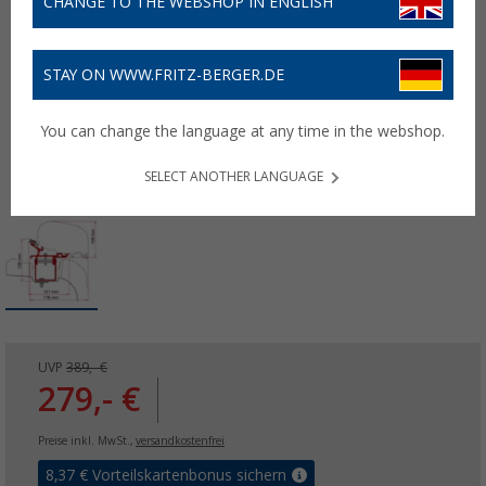
CHANGE TO THE WEBSHOP IN ENGLISH
STAY ON WWW.FRITZ-BERGER.DE
You can change the language at any time in the webshop.
SELECT ANOTHER LANGUAGE
UVP
389,- €
279,- €
Preise inkl. MwSt.,
versandkostenfrei
8,37
€ Vorteilskartenbonus sichern