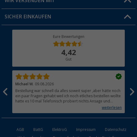
WIR VERSENDEN MIT
Jobs & Karriere
Click & Collect
SICHER EINKAUFEN
Geschenkgutschein
Rücksendung
Berger Bewusst
Eure Bewertungen
Bestellstatus
Über uns
4,42
Hauptkatalog
Gut
Händler werden
Michael W.
09.08.2026
And
Bestellung war schnell da alles soweit super ,aber hätte noch
Ich
ein paar Fragen gehabt weil ich noch etliches bestellen wollte
Lei
hatte es 10 mal Telefonisch probiert nichts Ansage und
mit
auflegen fertig .
auf
weiterlesen
Lie
AGB
BattG
ElektroG
Impressum
Datenschutz