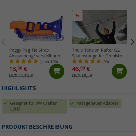
%
Peggy Peg Tie Strap
Thule Tension Rafter G2
Abspannung/ verstellbarer
Spannstange für Omnistor
Markiesenspanngurt
5200/4900/5003/5002 250
(Über 100)
(99)
cm
13,
€
46,
€
90
99
UVP 14,50 €
UVP 65,- €
HIGHLIGHTS
Geeignet für VW Crafter
Passgenauer Adapter
L3H3
PRODUKTBESCHREIBUNG