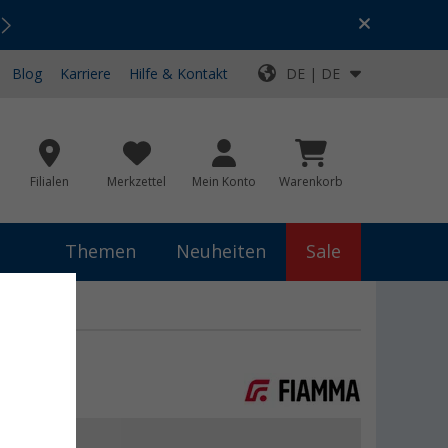
Urlaubs-SALE:
Top-Deals für dein Abenteuer!
Blog
Karriere
Hilfe & Kontakt
DE | DE
Filialen
Merkzettel
Mein Konto
Warenkorb
Themen
Neuheiten
Sale