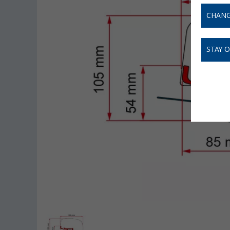
CHANG
STAY 