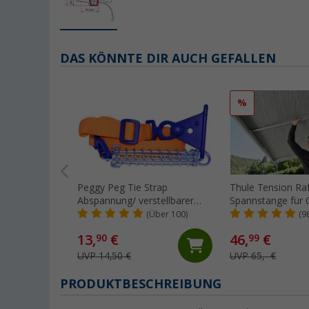
DAS KÖNNTE DIR AUCH GEFALLEN
%
Peggy Peg Tie Strap
Thule Tension Ra
Abspannung/ verstellbarer
Spannstange für 
Markiesenspanngurt
5200/4900/5003/
(Über 100)
(9
13,
€
46,
€
90
99
UVP 14,50 €
UVP 65,- €
PRODUKTBESCHREIBUNG