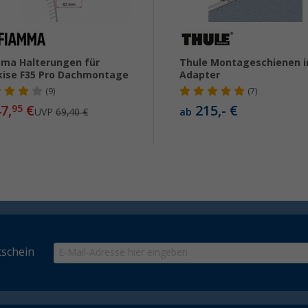
ma Halterungen für
Thule Montageschienen in
ise F35 Pro Dachmontage
Adapter
(9)
(7)
7,
€
215,- €
95
UVP
69,40 €
ab
schein