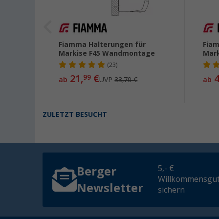
 Dach
Fiamma Halterungen für
Fiam
Markise F45 Wandmontage
Mark
(23)
21,
€
4
99
ab
UVP
33,70 €
ab
ZULETZT BESUCHT
5,- €
Berger
Willkommensgut
Newsletter
sichern