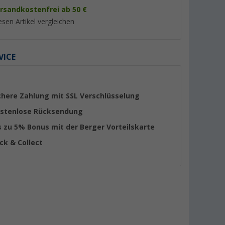
rsandkostenfrei ab 50 €
esen Artikel vergleichen
VICE
%
%
chere Zahlung mit SSL Verschlüsselung
stenlose Rücksendung
s zu 5% Bonus mit der Berger Vorteilskarte
o Peg&Stop
Fiamma Kit Awning Hangers
Berger Markisenhak
ick & Collect
Markisenhaken für die
Kederleiste Grau, 6
d
Kederschiene
er 100)
(Über 100)
(4)
.
6,
€
4,
€
99
99
UVP 9,30 €
UVP 9,99 €