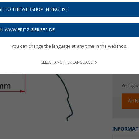
119,
E TO THE WEBSHOP IN ENGLISH
Preise inkl
3,57
€ V
ON WWW.FRITZ-BERGER.DE
You can change the language at any time in the webshop.
SELECT ANOTHER LANGUAGE
Verfügba
ÄHN
INFORMAT