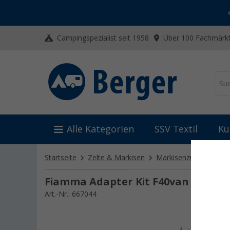
-20% auf Kleidung und Schuhe
Mit dem Aktionscode
20SSV
Campingspezialist seit 1958
Über 100 Fachmärkt
Alle Kategorien
SSV Textil
Kü
Startseite
Zelte & Markisen
Markisenzubehör
M
Fiamma Adapter Kit F40van VW T5/T
Art.-Nr.: 667044