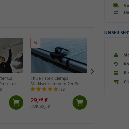
Ve
Di
UNSER SER
%
%
Si
Ko
Bi
fter G2
Thule Fabric Clamps
Peggy Peg Fix&G
Cl
Omnistor
Markisenklammern 2er-Set
Markisen Set mit
5002 250 cm
schwarz
Schraubheringe un
8)
(89)
(Üb
Ankerplatten 30-tlg
29,
€
64,
€
99
99
UVP 42,- €
UVP 81,95 €