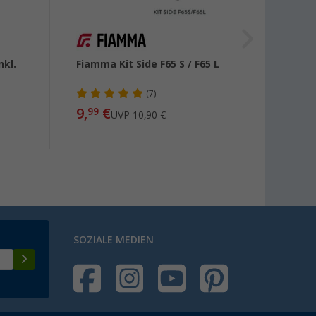
kl.
Fiamma Kit Side F65 S / F65 L
Thule
/ 630
Dach
(7)
9,
€
99
UVP
10,90 €
23
ab
SOZIALE MEDIEN