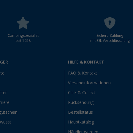
Campingspezialist
Sichere Zahlung
seit 1958
mit SSL Verschlüsselung
RGER
HILFE & KONTAKT
rte
FAQ & Kontakt
Versandinformationen
ster
Click & Collect
riere
Rücksendung
gutschein
Bestellstatus
ewusst
Hauptkatalog
Händler werden