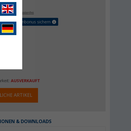
- €
. MwSt.,
versandkostenfrei
orteilskartenbonus sichern
rkeit:
AUSVERKAUFT
LICHE ARTIKEL
IONEN & DOWNLOADS