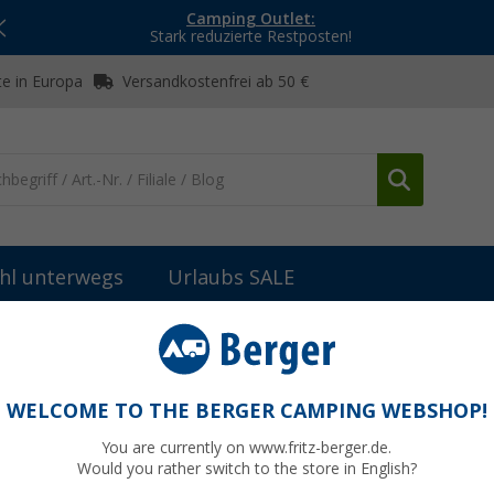
Camping Outlet:
Stark reduzierte Restposten!
e in Europa
Versandkostenfrei ab 50 €
hl unterwegs
Urlaubs SALE
arkisenadapter
Fiamma Adapter Kit F40van VW T5/T6 ab 2003
6 ab 2003
WELCOME TO THE BERGER CAMPING WEBSHOP!
You are currently on www.fritz-berger.de.
Would you rather switch to the store in English?