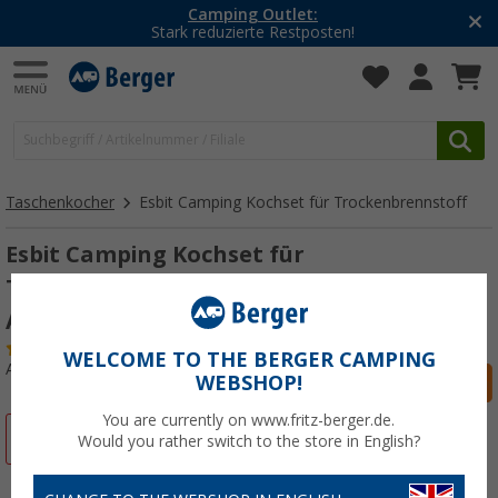
Camping Outlet:
Stark reduzierte Restposten!
Taschenkocher
Esbit Camping Kochset für Trockenbrennstoff
Esbit Camping Kochset für
Trockenbrennstoff Hartanodisiertes
Aluminium 585 ml
(8)
WELCOME TO THE BERGER CAMPING
Art.-Nr.: 736516
WEBSHOP!
You are currently on www.fritz-berger.de.
%
Would you rather switch to the store in English?