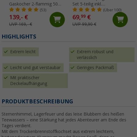
Gaskocher 2-flammig 50
Set 5-teilig inkl.
mbar
Silikonbackform,
(53)
(Über 100)
Aufbackgitter,
139,- €
69,
€
99
Transporttasche &
UVP 169,- €
UVP 99,90 €
Topflappen
HIGHLIGHTS
Extrem leicht
Extrem robust und
verlässlich
Leicht und gut verstaubar
Geringes Packmaß
Mit praktischer
Deckelaufhängung
PRODUKTBESCHREIBUNG
Sternenhimmel, Lagerfeuer und das leise Blubbern des heißen
Teewassers – eine Stärkung hat jedes Abenteurer am Ende des
Tages verdient.
Mit dem Trockenbrennstoffkochset aus extrem leichtem,