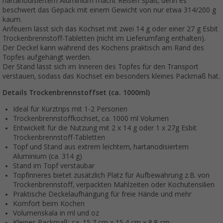
hartanodisiertem Aluminium macht Reisen Spaß, denn es
beschwert das Gepäck mit einem Gewicht von nur etwa 314/200 g
kaum.
Anfeuern lässt sich das Kochset mit zwei 14 g oder einer 27 g Esbit
Trockenbrennstoff-Tabletten (nicht im Lieferumfang enthalten).
Der Deckel kann während des Kochens praktisch am Rand des
Topfes aufgehängt werden.
Der Stand lässt sich im Inneren des Topfes für den Transport
verstauen, sodass das Kochset ein besonders kleines Packmaß hat.
Details Trockenbrennstoffset (ca. 1000ml)
Ideal für Kurztrips mit 1-2 Personen
Trockenbrennstoffkochset, ca. 1000 ml Volumen
Entwickelt für die Nutzung mit 2 x 14 g oder 1 x 27g Esbit
Trockenbrennstoff-Tabletten
Topf und Stand aus extrem leichtem, hartanodisiertem
Aluminium (ca. 314 g)
Stand im Topf verstaubar
Topfinneres bietet zusätzlich Platz für Aufbewahrung z.B. von
Trockenbrennstoff, verpackten Mahlzeiten oder Kochutensilien
Praktische Deckelaufhängung für freie Hände und mehr
Komfort beim Kochen
Volumenskala in ml und oz
Kleines Packmaß: ca. 15,7 cm x 15,4 cm x 8,8 cm