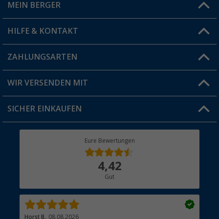
MEIN BERGER
Filiale finden
HILFE & KONTAKT
Vorteilskarte
Blog
ZAHLUNGSARTEN
FAQ & Kontakt
Produkttester
Versandinformationen
WIR VERSENDEN MIT
Jobs & Karriere
Click & Collect
SICHER EINKAUFEN
Geschenkgutschein
Rücksendung
Berger Bewusst
Eure Bewertungen
Bestellstatus
Über uns
4,42
Hauptkatalog
Gut
Händler werden
Horst B.
08.08.2026
Joa