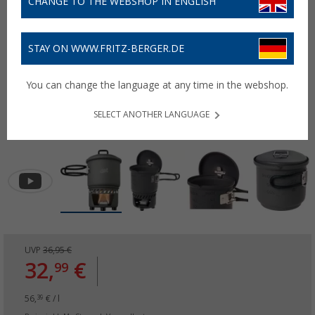
CHANGE TO THE WEBSHOP IN ENGLISH
STAY ON WWW.FRITZ-BERGER.DE
You can change the language at any time in the webshop.
SELECT ANOTHER LANGUAGE
UVP
36,95 €
32,
€
99
56,
€ / l
39