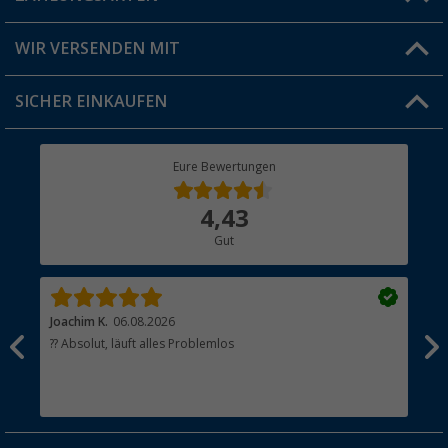
Produkttester
Versandinformationen
WIR VERSENDEN MIT
Jobs & Karriere
Click & Collect
SICHER EINKAUFEN
Geschenkgutschein
Rücksendung
Berger Bewusst
Eure Bewertungen
Bestellstatus
Über uns
4,43
Hauptkatalog
Gut
Händler werden
Joachim K.
06.08.2026
And
l
?? Absolut, läuft alles Problemlos
Sch
he
esen