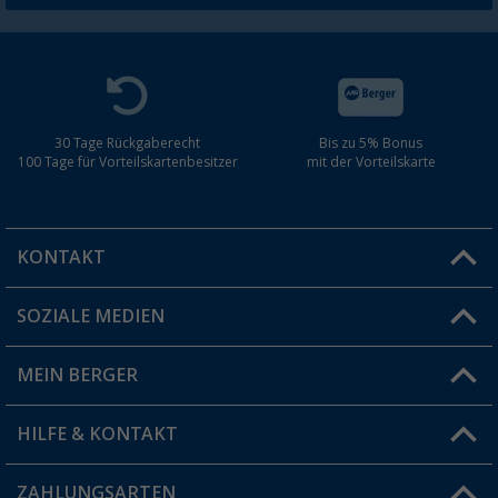
30 Tage Rückgaberecht
Bis zu 5% Bonus
100 Tage für Vorteilskartenbesitzer
mit der Vorteilskarte
KONTAKT
SOZIALE MEDIEN
Du hast eine Frage?
MEIN BERGER
Filiale finden
HILFE & KONTAKT
Vorteilskarte
Blog
ZAHLUNGSARTEN
FAQ & Kontakt