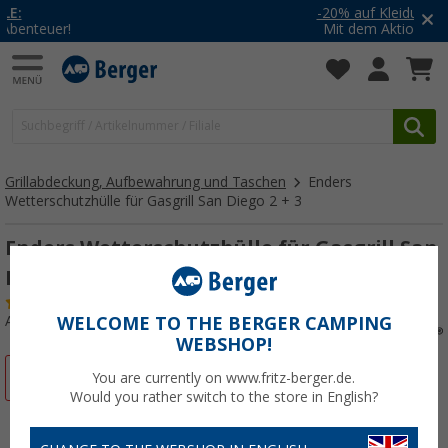
-20% auf Kleidung und Schuhe
Mit dem Aktionscode
20SSV
Grillabdeckung, Aufbewahrung und Taschen
Enders
Wetterschutzhülle für Gasgrill San Diego 2 + 3
Enders Wetterschutzhülle für Gasgrill San
Diego 2 + 3
(11)
Art.-Nr.: 513830
WELCOME TO THE BERGER CAMPING
WEBSHOP!
%
You are currently on www.fritz-berger.de.
Would you rather switch to the store in English?