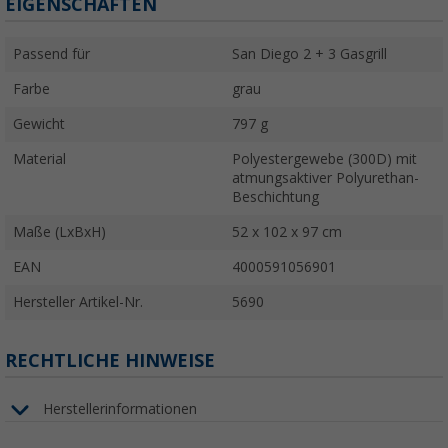
EIGENSCHAFTEN
Passend für
San Diego 2 + 3 Gasgrill
Farbe
grau
Gewicht
797 g
Material
Polyestergewebe (300D) mit
atmungsaktiver Polyurethan-
Beschichtung
Maße (LxBxH)
52 x 102 x 97 cm
EAN
4000591056901
Hersteller Artikel-Nr.
5690
RECHTLICHE HINWEISE
Herstellerinformationen