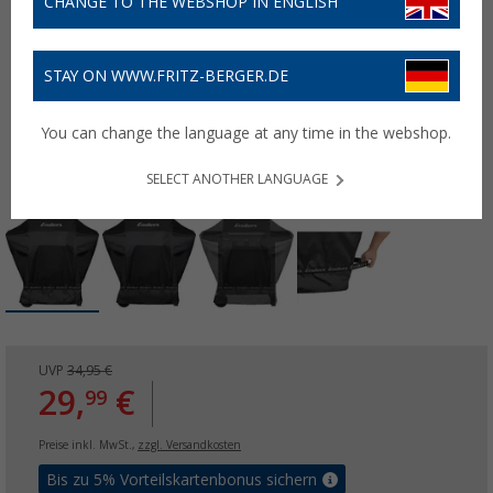
CHANGE TO THE WEBSHOP IN ENGLISH
STAY ON WWW.FRITZ-BERGER.DE
You can change the language at any time in the webshop.
SELECT ANOTHER LANGUAGE
UVP
34,95 €
29,
€
99
Preise inkl. MwSt.,
zzgl. Versandkosten
Bis zu 5% Vorteilskartenbonus sichern