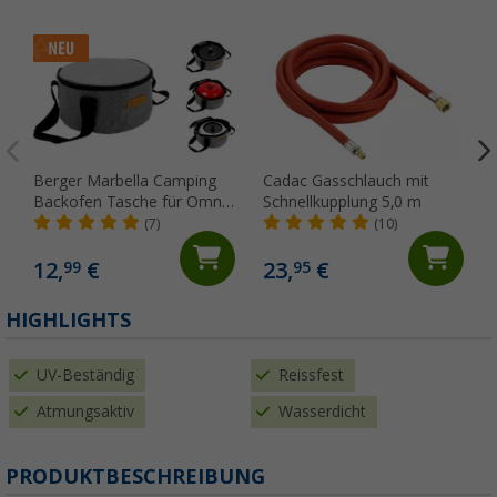
Berger Marbella Camping
Cadac Gasschlauch mit
Backofen Tasche für Omnia
Schnellkupplung 5,0 m
Classic & Maxi, Enders
(7)
(10)
Vamo, Roadbacker
12,
€
23,
€
99
95
HIGHLIGHTS
UV-Beständig
Reissfest
Atmungsaktiv
Wasserdicht
PRODUKTBESCHREIBUNG