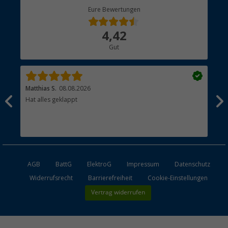
Berger Bewusst
Eure Bewertungen
Bestellstatus
Über uns
4,42
Hauptkatalog
Gut
Händler werden
Matthias S.
08.08.2026
Kat
Hat alles geklappt
Sch
Bez
AGB
BattG
ElektroG
Impressum
Datenschutz
Widerrufsrecht
Barrierefreiheit
Cookie-Einstellungen
Vertrag widerrufen