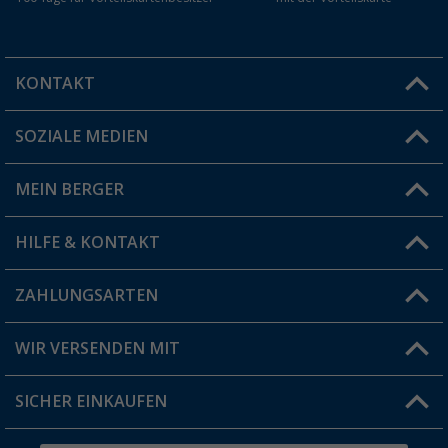
KONTAKT
SOZIALE MEDIEN
Du hast eine Frage?
MEIN BERGER
Filiale finden
HILFE & KONTAKT
Vorteilskarte
Blog
ZAHLUNGSARTEN
FAQ & Kontakt
Produkttester
Versandinformationen
WIR VERSENDEN MIT
Jobs & Karriere
Click & Collect
SICHER EINKAUFEN
Geschenkgutschein
Rücksendung