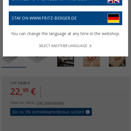
STAY ON WWW.FRITZ-BERGER.DE
You can change the language at any time in the webshop.
SELECT ANOTHER LANGUAGE
UVP
24,95 €
22,
€
99
Preise inkl. MwSt.,
zzgl. Versandkosten
Bis zu 5% Vorteilskartenbonus sichern