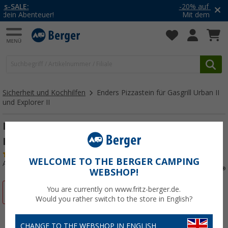
-20% auf Kleidung und Schuhe
Mit dem Aktionscode
20SSV
Sicherheit und Kochhilfen
Enders Pizzastein für Gasgrill Urban II
und Explorer II
Enders Pizzastein für Gasgrill Urban II und
Explorer II
(2)
WELCOME TO THE BERGER CAMPING
Art.-Nr.: 869754
WEBSHOP!
You are currently on www.fritz-berger.de.
%
Would you rather switch to the store in English?
CHANGE TO THE WEBSHOP IN ENGLISH