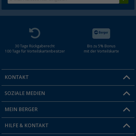
30 Tage Rückgaberecht
Bis zu 5% Bonus
100 Tage für Vorteilskartenbesitzer
mit der Vorteilskarte
KONTAKT
SOZIALE MEDIEN
Du hast eine Frage?
MEIN BERGER
Filiale finden
HILFE & KONTAKT
Vorteilskarte