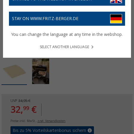
STAY ON WWW.FRITZ-BERGER.DE
You can change the language at any time in the webshop.
SELECT ANOTHER LANGUAGE
UVP
34,95 €
32,
€
99
Preise inkl. MwSt.,
zzgl. Versandkosten
Bis zu 5% Vorteilskartenbonus sichern