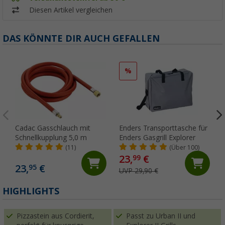
Diesen Artikel vergleichen
DAS KÖNNTE DIR AUCH GEFALLEN
%
Cadac Gasschlauch mit
Enders Transporttasche für
Schnellkupplung 5,0 m
Enders Gasgrill Explorer
(11)
(Über 100)
23,
€
99
23,
€
95
UVP 29,90 €
HIGHLIGHTS
Pizzastein aus Cordierit,
Passt zu Urban II und