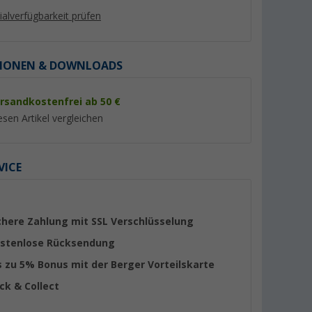
lialverfügbarkeit prüfen
IONEN & DOWNLOADS
rsandkostenfrei ab 50 €
%
%
esen Artikel vergleichen
VICE
le USB-C
Power Steckdose 12-24V mit
12-24 V Sicherheits
mit
Montageplatte
Universalstecker 1
für
(39)
(27)
chere Zahlung mit SSL Verschlüsselung
nräume
9,
€
6,
€
99
99
stenlose Rücksendung
UVP 13,99 €
UVP 8,50 €
s zu 5% Bonus mit der Berger Vorteilskarte
ick & Collect