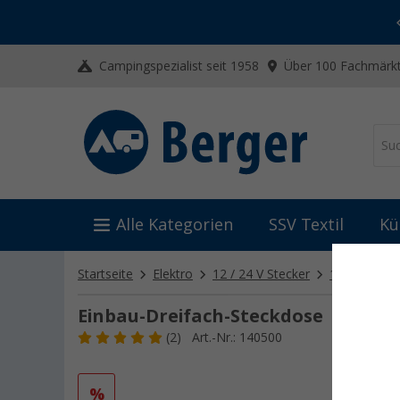
-20% auf Kleidung und Schuhe
Mit dem Aktionscode
20SSV
Campingspezialist seit 1958
Über 100 Fachmärkt
Alle Kategorien
SSV Textil
Kü
Startseite
Elektro
12 / 24 V Stecker
12 / 24 V E
Einbau-Dreifach-Steckdose
(2)
Art.-Nr.: 140500
%