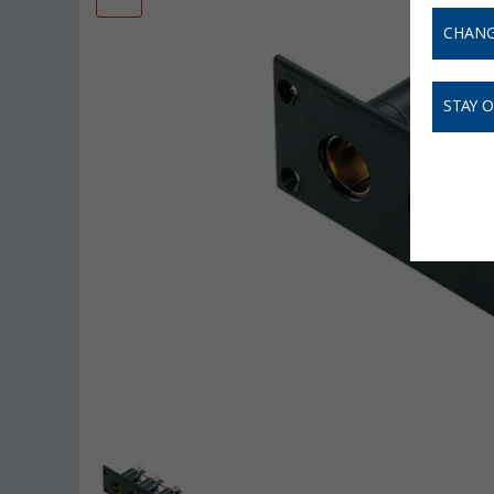
CHANG
STAY 