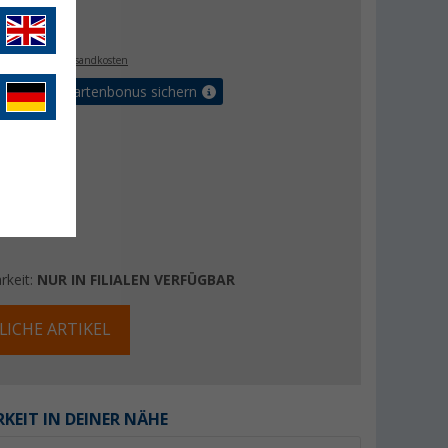
€
. MwSt.,
zzgl. Versandkosten
5% Vorteilskartenbonus sichern
rkeit:
NUR IN FILIALEN VERFÜGBAR
LICHE ARTIKEL
KEIT IN DEINER NÄHE