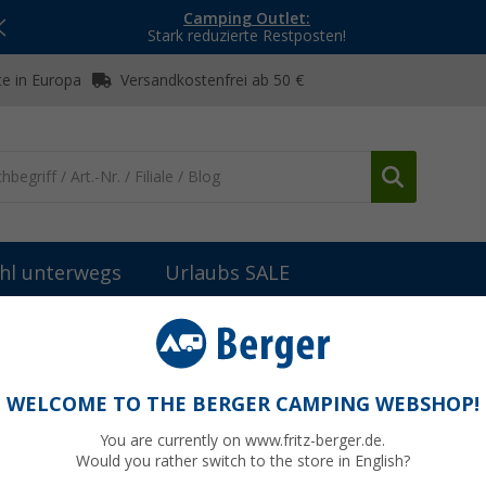
Camping Outlet:
Stark reduzierte Restposten!
e in Europa
Versandkostenfrei ab 50 €
hl unterwegs
Urlaubs SALE
inbausteckdosen
Einbau-Dreifach-Steckdose
WELCOME TO THE BERGER CAMPING WEBSHOP!
You are currently on www.fritz-berger.de.
Would you rather switch to the store in English?
bisher
8,9