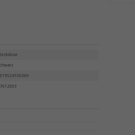
teckdose
chwarz
019524100369
7612003