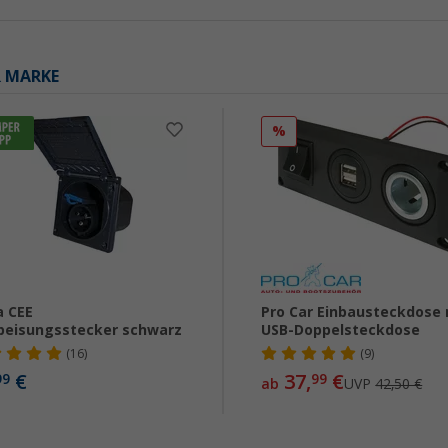
R MARKE
%
 CEE
Pro Car Einbausteckdose 
peisungsstecker schwarz
USB-Doppelsteckdose
(16)
(9)
€
37,
€
99
99
ab
UVP
42,50 €