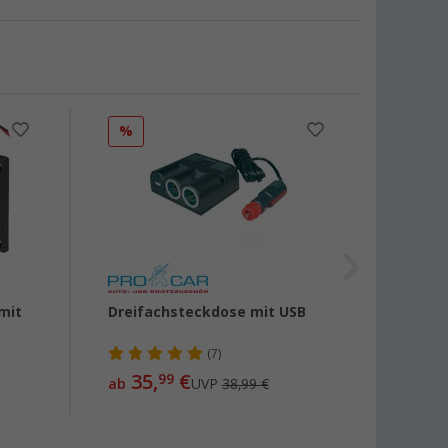
%
%
mit
Dreifachsteckdose mit USB
Einbau
(7)
35,
€
12
99
ab
UVP
38,99 €
ab