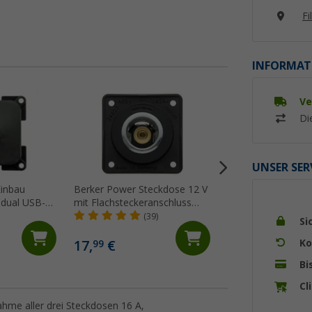
Fi
INFORMAT
Ve
Di
UNSER SER
Einbau
Berker Power Steckdose 12 V
HABA C-line Doub
 dual USB-A
mit Flachsteckeranschluss
Ladeeinheit 45 W 
Volt
anthrazit
Anschlussklemme 
(39)
(1)
Si
Fahrzeuge / Inne
29,
€
95
Ko
17,
€
99
UVP 30,95 €
Bi
Cl
me aller drei Steckdosen 16 A,