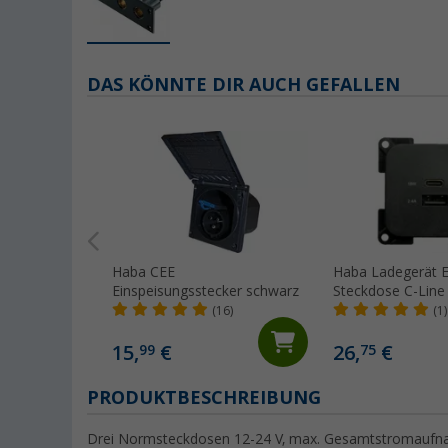
DAS KÖNNTE DIR AUCH GEFALLEN
Haba CEE
Haba Ladegerät 
Einspeisungsstecker schwarz
Steckdose C-Line
und USB-C 10-24 
(16)
(1)
15,
€
26,
€
99
75
PRODUKTBESCHREIBUNG
Drei Normsteckdosen 12-24 V, max. Gesamtstromaufnah