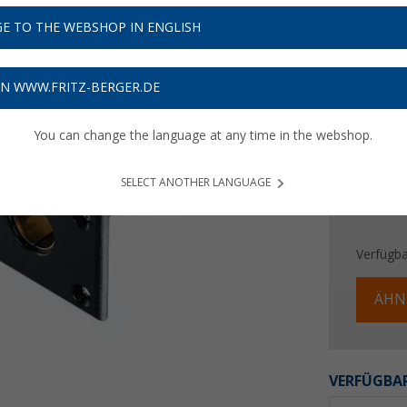
5,
89
E TO THE WEBSHOP IN ENGLISH
Preise inkl
Bis zu 
ON WWW.FRITZ-BERGER.DE
You can change the language at any time in the webshop.
SELECT ANOTHER LANGUAGE
Verfügba
ÄHN
VERFÜGBAR