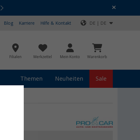
Urlaubs-SALE:
Top-Deals für dein Abenteuer!
Blog
Karriere
Hilfe & Kontakt
DE | DE
Filialen
Merkzettel
Mein Konto
Warenkorb
Themen
Neuheiten
Sale
9 €