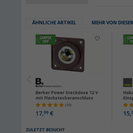
ÄHNLICHE ARTIKEL
MEHR VON DIESE
Berker Power Steckdose 12 V
Haba
-24V
mit Flachsteckeranschluss
Eins
(39)
17,
€
15,
99
ZULETZT BESUCHT