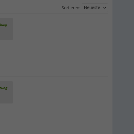
Neueste
Sortieren:
rtung
rtung