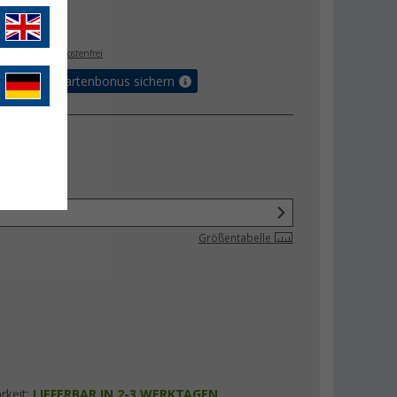
€
5
. MwSt.,
versandkostenfrei
5% Vorteilskartenbonus sichern
Größentabelle
rkeit:
LIEFERBAR IN 2-3 WERKTAGEN