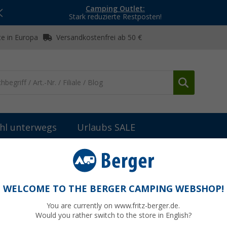
Camping Outlet:
Stark reduzierte Restposten!
e in Europa
Versandkostenfrei ab 50 €
hl unterwegs
Urlaubs SALE
Ecco Terracruise II Damenschuhe
WELCOME TO THE BERGER CAMPING WEBSHOP!
You are currently on www.fritz-berger.de.
Would you rather switch to the store in English?
UVP
160,-