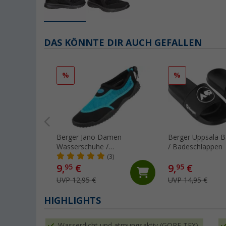
DAS KÖNNTE DIR AUCH GEFALLEN
%
%
Berger Jano Damen
Berger Uppsala 
Wasserschuhe /
/ Badeschlappen
Neoprenschuhe
(3)
9,
€
9,
€
95
95
UVP 12,95 €
UVP 14,95 €
HIGHLIGHTS
Wasserdicht und atmungsaktiv (GORE-TEX)