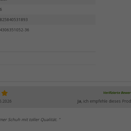
6
825840531893
4306351052-36
Verifizierte Bewe
6.2026
Ja
, ich empfehle dieses Prod
er Schuh mit toller Qualität. "