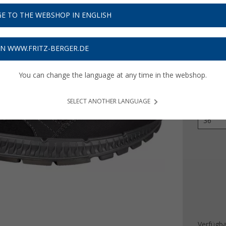
99,
9
E TO THE WEBSHOP IN ENGLISH
Preise inkl
Bis zu 
ON WWW.FRITZ-BERGER.DE
You can change the language at any time in the webshop.
Farbe
SELECT ANOTHER LANGUAGE
Größe
36
Verfügba