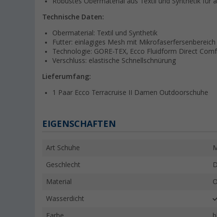
Robustes Obermaterial aus Textil und Synthetik fü
Technische Daten:
Obermaterial: Textil und Synthetik
Futter: einlagiges Mesh mit Mikrofaserfersenbereich
Technologie: GORE-TEX, Ecco Fluidform Direct Comf
Verschluss: elastische Schnellschnürung
Lieferumfang:
1 Paar Ecco Terracruise II Damen Outdoorschuhe
EIGENSCHAFTEN
Art Schuhe
M
Geschlecht
Material
O
Wasserdicht
Farbe
b