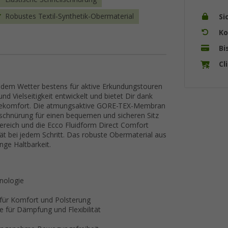
Robustes Textil-Synthetik-Obermaterial
Si
Ko
Bi
Cl
jedem Wetter bestens für aktive Erkundungstouren
und Vielseitigkeit entwickelt und bietet Dir dank
agekomfort. Die atmungsaktive GORE-TEX-Membran
lschnürung für einen bequemen und sicheren Sitz
ereich und die Ecco Fluidform Direct Comfort
tät bei jedem Schritt. Das robuste Obermaterial aus
nge Haltbarkeit.
nologie
 für Komfort und Polsterung
 für Dämpfung und Flexibilität