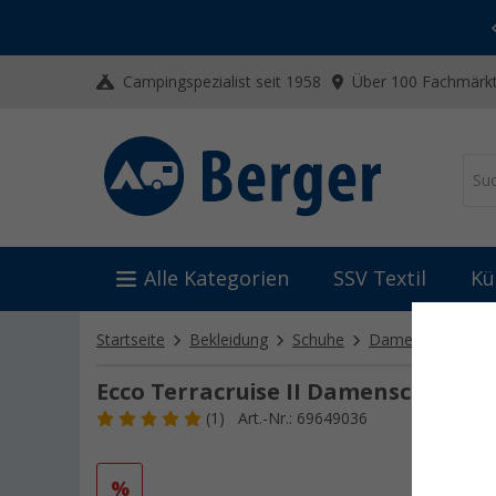
-20% auf Kleidung und Schuhe
Mit dem Aktionscode
20SSV
Campingspezialist seit 1958
Über 100 Fachmärkt
Alle Kategorien
SSV Textil
Kü
Startseite
Bekleidung
Schuhe
Damenschuhe
Ecco Terracruise II Damenschuhe
(1)
Art.-Nr.: 69649036
%