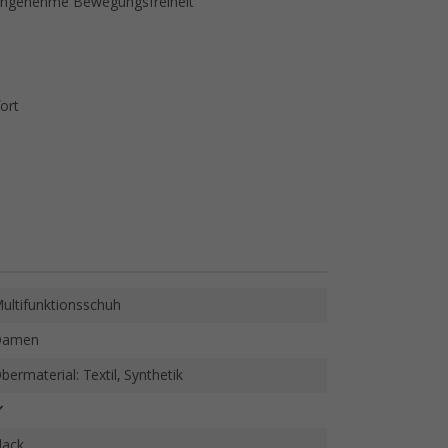
r angenehme Bewegungsfreiheit
ort
ultifunktionsschuh
Damen
bermaterial: Textil, Synthetik
lack