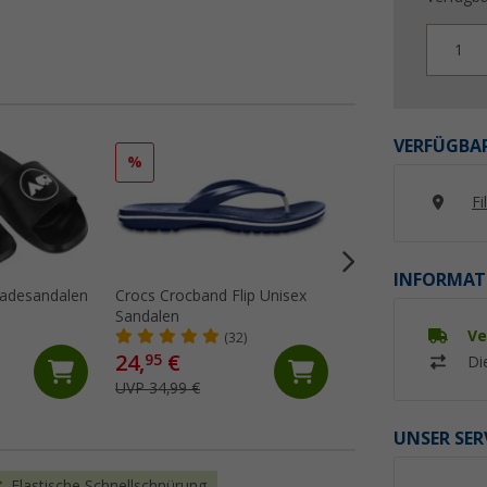
1
VERFÜGBAR
%
%
Fi
INFORMAT
Badesandalen
Crocs Crocband Flip Unisex
Crocs Crocband Cl
Sandalen
Sandalen
Ve
(32)
(94)
24,
€
49,
€
95
95
Di
UVP 34,99 €
UVP 59,99 €
UNSER SER
Elastische Schnellschnürung