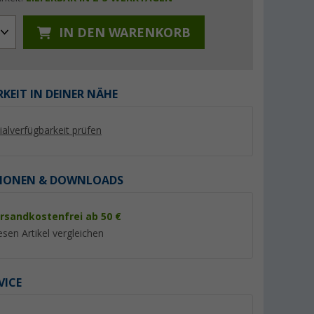
IN DEN WARENKORB
KEIT IN DEINER NÄHE
%
%
lialverfügbarkeit prüfen
IONEN & DOWNLOADS
og Unisex
Crocs Crocband Clog Unisex
Berger Jano Herren
Sandalen
Wasserschuhe /
rsandkostenfrei ab 50 €
Neoprenschuhe
(31)
(5)
44,
€
9,
€
95
95
esen Artikel vergleichen
UVP 54,99 €
UVP 12,95 €
VICE