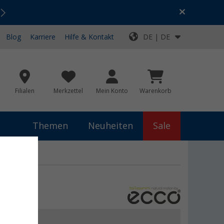
Urlaubs-SALE:
Top-Deals für dein Abenteuer!
Blog
Karriere
Hilfe & Kontakt
DE | DE
Filialen
Merkzettel
Mein Konto
Warenkorb
Themen
Neuheiten
Sale
 €